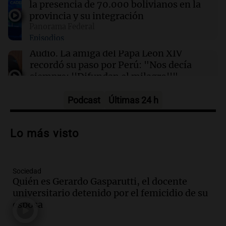
la presencia de 70.000 bolivianos en la
Dólar hoy, dólar blue hoy: a cuánto cerró este
provincia y su integración
jueves 6 de agosto
Panorama Federal
Episodios
16:00
Sociedad
Audio.
La amiga del Papa León XIV
Candela Arizaga desligó a Facundo Moyano
recordó su paso por Perú: "Nos decía
tras declarar: "Tuve un brote, él no me hizo
siempre: ''Difundan el milagro''"
nada"
Viva la Radio
Episodios
Podcast
Últimas 24 h
Audio.
Santa Fe, segunda provincia con
más femicidios del país, según informe
Lo más visto
de Casa del Encuentro
Panorama Federal
Episodios
Sociedad
Audio.
Santa Fe reactivará 1.500
Quién es Gerardo Gasparutti, el docente
viviendas paralizadas tras el cierre de
universitario detenido por el femicidio de su
Procrear en la provincia
esposa
Panorama Federal
Episodios