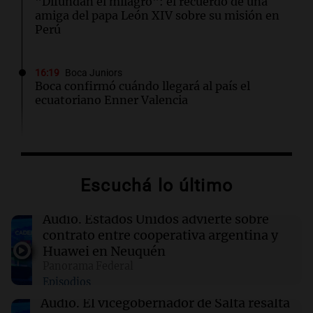
"Difundan el milagro": el recuerdo de una
amiga del papa León XIV sobre su misión en
Perú
16:19
Boca Juniors
Boca confirmó cuándo llegará al país el
ecuatoriano Enner Valencia
16:06
Mundo
Crisis sanitaria en Cisjordania: las políticas
israelíes afectan gravemente el acceso a la
Escuchá lo último
salud
Audio.
Estados Unidos advierte sobre
16:02
Mundo
contrato entre cooperativa argentina y
Las primarias de Tennessee marcan el debut
Huawei en Neuquén
de un controvertido mapa parlamentario que
Panorama Federal
divide Memphis
Episodios
Audio.
El vicegobernador de Salta resalta
16:00
Política y Economía