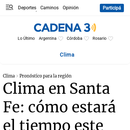
Deportes
Caminos
Opinión
Participá
Programas
Últimas coberturas
Últimas 24 h
En YouTube
Clima
Horóscopo
Lo Último
Argentina
Córdoba
Rosario
Clima
Clima
Pronóstico para la región
Clima en Santa
Fe: cómo estará
el tiempo este