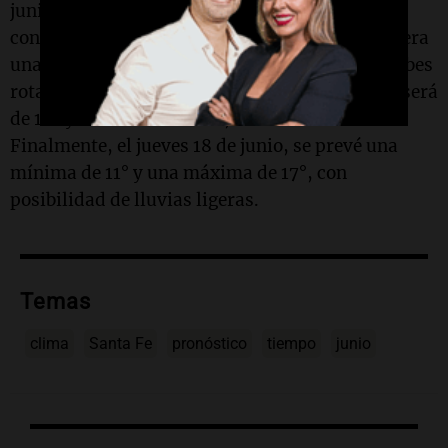
junio, la mínima será de 7° y la máxima de 16°,
con cielo nublado. El martes 16 de junio, se espera
una mínima de 8° y una máxima de 19°, con nubes
rotas. Para el miércoles 17 de junio, la mínima será
de 10° y la máxima de 18°, con cielo nublado.
Finalmente, el jueves 18 de junio, se prevé una
mínima de 11° y una máxima de 17°, con
posibilidad de lluvias ligeras.
Temas
clima
Santa Fe
pronóstico
tiempo
junio