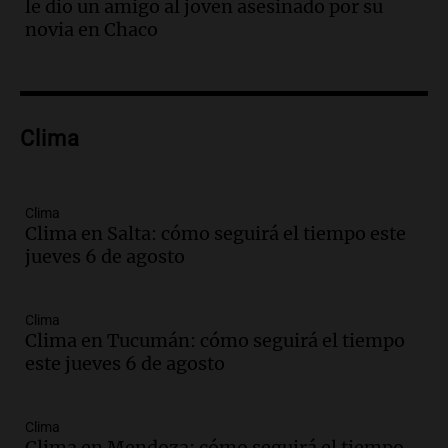
le dio un amigo al joven asesinado por su
Episodios
novia en Chaco
Audio.
Lanzaron una campaña para que
niños con cáncer reciban regalos por el
día del niño.
La Argentina Posible
Clima
Episodios
Audio.
Ganó una beca en la secundaria,
se mudó a Córdoba y hoy lleva la
bandera de la universidad
Clima
Clima en Salta: cómo seguirá el tiempo este
La Argentina Posible
jueves 6 de agosto
Episodios
Audio.
El 80% de los ejecutivos espera
una mejora económica, pero modera
Clima
sus expectativas
Clima en Tucumán: cómo seguirá el tiempo
Ahora país
este jueves 6 de agosto
Episodios
Audio.
Walter Mazzanti en Cadena 3
Clima
Rosario: "Vamos a estar entre los
Clima en Mendoza: cómo seguirá el tiempo