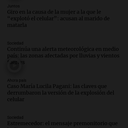
Audio.
Debate en el Senado por la ley de
Juntos
propiedad privada genera preocupación
Giro en la causa de la mujer a la que le
y críticas entre senadores
“explotó el celular”: acusan al marido de
Panorama Federal
matarla
Episodios
Audio.
La comunidad boliviana en Salta:
Sociedad
un pilar cultural y social según Antonio
Continúa una alerta meteorológica en medio
Marocco
país: las zonas afectadas por lluvias y vientos
Panorama Federal
fuertes
Episodios
Audio.
Ordenan el reintegro de dos
niños a Córdoba tras disputa de
Ahora país
Caso María Lucila Pagani: las claves que
custodia en Salta
derrumbaron la versión de la explosión del
Panorama Federal
celular
Episodios
Audio.
Inviolabilidad de la propiedad
privada: el ruido que tapa cosas
Sociedad
importantes
Estremecedor: el mensaje premonitorio que
Editorial