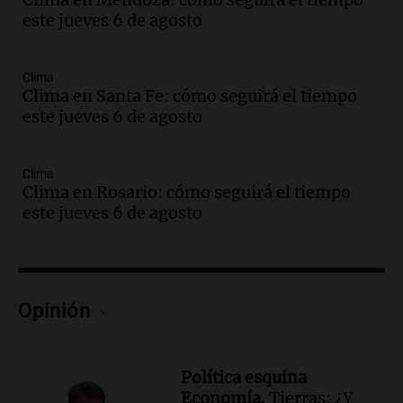
primeros ocho"
este jueves 6 de agosto
Deportes Rosario
Episodios
Audio.
Avanza el juicio a Oscar González
Clima
con nuevas declaraciones de testigos
Clima en Santa Fe: cómo seguirá el tiempo
sobre el accidente
este jueves 6 de agosto
Panorama Federal
Episodios
Clima
Audio.
El viento complica el combate
Clima en Rosario: cómo seguirá el tiempo
del incendio forestal en Villa Yacanto
este jueves 6 de agosto
Ahora país
Episodios
Audio.
Las claves del giro en la causa de
la mujer quemada en la E-53: por qué
Opinión
detuvieron a su esposo
Ahora país
Episodios
Política esquina
Audio.
Ulpiano Suárez se lanza como
Economía.
Tierras: ¿Y