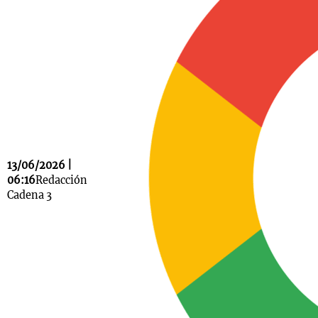
Notas
s
Notas
La Sole en
ial
Mundial 2026
Cadena 3
13/06/2026 |
06:16
Redacción
Cadena 3