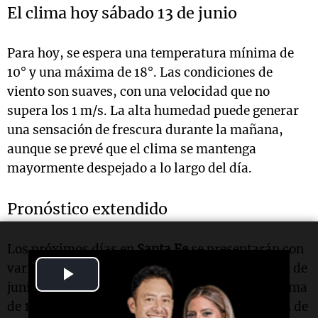
El clima hoy sábado 13 de junio
Para hoy, se espera una temperatura mínima de
10° y una máxima de 18°. Las condiciones de
viento son suaves, con una velocidad que no
supera los 1 m/s. La alta humedad puede generar
una sensación de frescura durante la mañana,
aunque se prevé que el clima se mantenga
mayormente despejado a lo largo del día.
Pronóstico extendido
Los próximos días en
Santa Fe
se presentarán con
variaciones en las temperaturas. El domingo 14 de
Play
junio, se anticipa una mínima de 8° y una máxima
Video
de 14°, con algunas nubes dispersas. El lunes 15 de