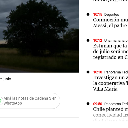
10:15
Deportes
Conmoción mun
Messi, el padre
10:12
Una mañana pa
Estiman que la 
de julio será m
registrado en 
10:10
Panorama Fed
Investigan un a
e junio
la cooperativa
Villa María
Mirá las notas de Cadena 3 en
WhatsApp
09:50
Panorama Fed
Chile planteó m
conectividad fr
digital con Juju