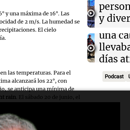
groom
person
Cumbr
escuel
6° y una máxima de 16°. Las
y dive
rescat
locidad de 2 m/s. La humedad se
Salta
para r
ecipitaciones. El cielo
una ca
Panorama F
ía.
ayuno
Episodios
Audio.
llevab
noctu
un inm
días a
Panorama F
temor
en un
Episodios
Audio.
 en las temperaturas. Para el
Podcast
la det
precip
xima alcanzará los 22°, con
plante
nio, se anticipa una mínima de
deport
Una mañana
mejora
ht rain
. El sábado 20 de junio, el
Episodios
Estado
ma de 19°, bajo un cielo
Audio.
conect
 se pronostica una mínima de
Panorama F
fitness
fronte
Episodios