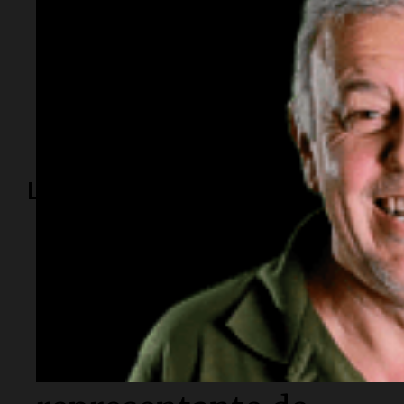
Temas
clima
Salta
pronóstico
tiempo
meteorología
Lo más visto
Espectáculos
Murió Leandro Rud a
los 51 años: la
historia del