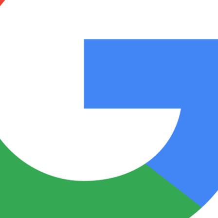
Notas
Notas
No
e en Cadena 3
El huracán de Arequito
Cadena 3 en