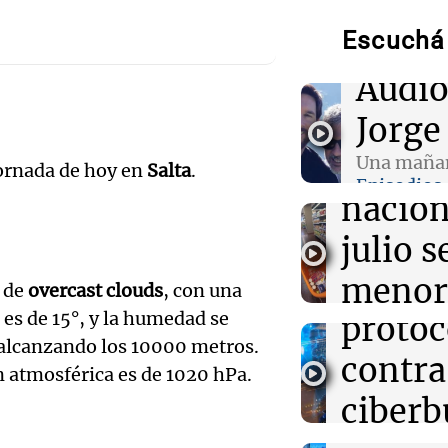
09:45
Fútbol
Escuchá 
Instituto busca
Gimnasia de M
Audio.
Audio
coronar el fest
años
que la
Jorge
Audio.
inflac
09:34
Una mañana pa
Una mañan
jornada de hoy en
Salta
.
Del fitness a l
Episodios
qué crece el c
Senad
nacion
alimentos con 
provin
julio s
09:15
Recetas
establ
menor
Descubre cómo 
 de
overcast clouds
, con una
Audio.
artesanales en 
 es de 15°, y la humedad se
protoc
regist
de máquina
Desay
 alcanzando los 10000 metros.
contra
CABA
ón atmosférica es de 1020 hPa.
ideal:
ciberb
Una mañana
nutric
Episodios
Audio.