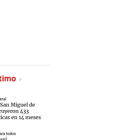
ltimo
eral
San Miguel de
ruyeron 433
licas en 14 meses
ra todos
ssi