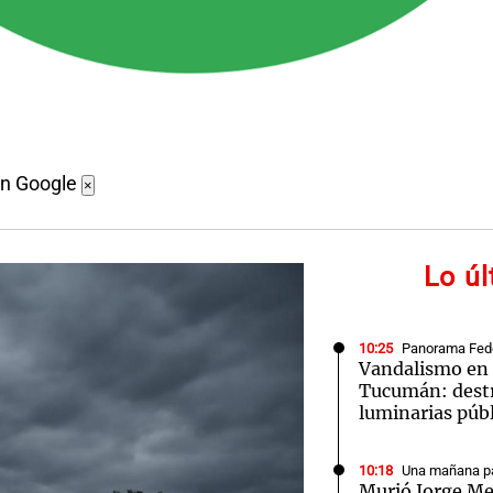
en Google
×
Lo ú
10:25
Panorama Fed
Vandalismo en 
Tucumán: dest
luminarias púb
10:18
Una mañana pa
Murió Jorge Me