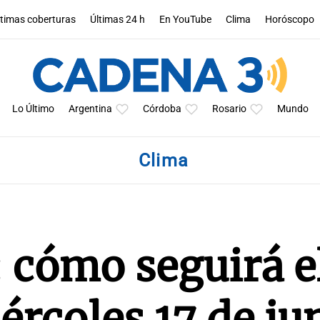
ltimas coberturas
Últimas 24 h
En YouTube
Clima
Horóscopo
Lo Último
Argentina
Córdoba
Rosario
Mundo
Clima
: cómo seguirá e
ércoles 17 de ju