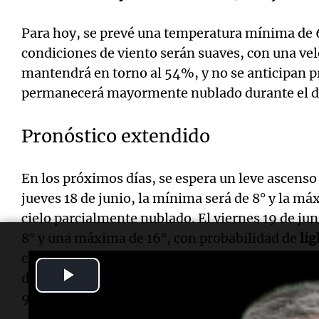
Para hoy, se prevé una temperatura mínima de 
condiciones de viento serán suaves, con una ve
mantendrá en torno al 54%, y no se anticipan pr
permanecerá mayormente nublado durante el d
Pronóstico extendido
En los próximos días, se espera un leve ascenso
jueves 18 de junio, la mínima será de 8° y la má
cielo parcialmente nublado. El viernes 19 de ju
8° y una máxima de 16°, con probabilidad de
lig
clima mejorará con una mínima de 6° y una máxi
Play
despejado. Finalmente, el domingo 21 de junio,
9° y una máxima de 22°, con cielo despejado.
Video