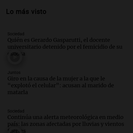
Audio.
Debate en el Senado sobre
propiedad privada y cuestionamientos a
Lo más visto
la soberanía digital en Argentina
Panorama Federal
Episodios
Sociedad
Audio.
Mendoza se prepara para un fin
Quién es Gerardo Gasparutti, el docente
de semana helado y ciudadanos
universitario detenido por el femicidio de su
marchan contra reforma de tierras
esposa
Panorama Federal
Episodios
Juntos
Audio.
El "Mono" de Kapanga
Giro en la causa de la mujer a la que le
adelantó su show en Rosario.
“explotó el celular”: acusan al marido de
Viva la Radio Rosario
matarla
Episodios
Audio.
Condenan a tres años de prisión
Sociedad
en suspenso a hombre por simular robo
Continúa una alerta meteorológica en medio
de recaudación en San Luis
país: las zonas afectadas por lluvias y vientos
Panorama Federal
fuertes