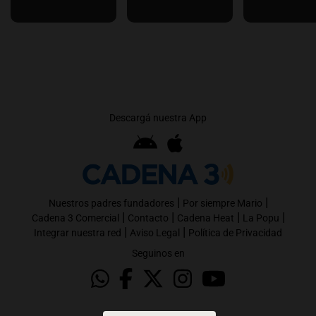
Descargá nuestra App
|
|
Nuestros padres fundadores
Por siempre Mario
|
|
|
|
Cadena 3 Comercial
Contacto
Cadena Heat
La Popu
|
|
Integrar nuestra red
Aviso Legal
Política de Privacidad
Seguinos en