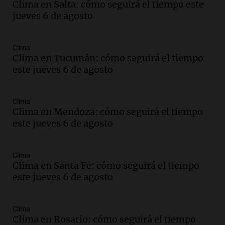
Clima en Salta: cómo seguirá el tiempo este
La Cadena del Gol
jueves 6 de agosto
Episodios
Audio.
Débora Blanca, psicóloga experta
en ludopatía: “Tener el casino en la
Clima
mano es muy peligroso”
Clima en Tucumán: cómo seguirá el tiempo
La Argentina, hoy
este jueves 6 de agosto
Episodios
Audio.
Docentes italianos visitaron la
Clima
ciudad de Córdoba para interiorizarse
Clima en Mendoza: cómo seguirá el tiempo
sobre los parques educativos
este jueves 6 de agosto
Amamos Argentina
Episodios
Audio.
Meteorólogo alertó que El Niño
Clima
traerá más lluvias y eventos extremos
Clima en Santa Fe: cómo seguirá el tiempo
durante la primavera
este jueves 6 de agosto
Informados al regreso
Episodios
Clima
Audio.
Córdoba sigue trabajando para
Clima en Rosario: cómo seguirá el tiempo
restablecer el servicio de electricidad