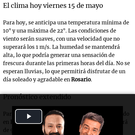
El clima hoy viernes 15 de mayo
Para hoy, se anticipa una temperatura mínima de
10° y una máxima de 22°. Las condiciones de
viento serán suaves, con una velocidad que no
superará los 1 m/s. La humedad se mantendrá
alta, lo que podría generar una sensación de
frescura durante las primeras horas del día. No se
esperan lluvias, lo que permitirá disfrutar de un
día soleado y agradable en
Rosario
.
Pronóstico extendido
Para los próximos días, se prevé un clima variado
Play
en
Rosario
. El sábado 16 de mayo, la mínima será
Video
de 9° y la máxima de 19°, con cielo nublado. El