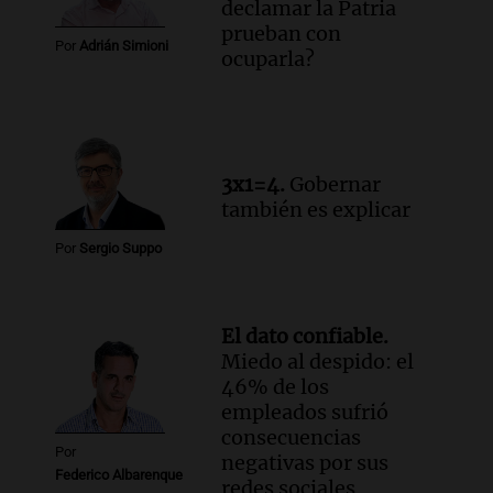
declamar la Patria
Audio.
Manifestación en Rosario contra
prueban con
la ley de Propiedad Privada debatida en
Por
Adrián Simioni
ocuparla?
el Senado.
Viva la Radio Rosario
Episodios
Audio.
Luis Juez cuestionó la polémica
por la Ley de Tierras: "Construyeron un
3x1=4.
Gobernar
relato mentiroso"
también es explicar
Informados al regreso
Episodios
Por
Sergio Suppo
El dato confiable.
Miedo al despido: el
46% de los
empleados sufrió
consecuencias
Por
negativas por sus
Federico Albarenque
redes sociales