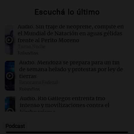
convencional con nuevas recomendaciones
Escuchá lo último
sobre agua salada
Audio.
Sin traje de neoprene, compite en
22:40
Deportes
el Mundial de Natación en aguas gélidas
Claudio "Chiqui" Tapia busca ser presidente
frente al Perito Moreno
de la AFA hasta el Mundial 2030
Turno Noche
Episodios
22:15
Sociedad
Audio.
Mendoza se prepara para un fin
Quiniela turista: conocé los números
de semana helado y protestas por ley de
ganadores de hoy jueves 6 de agosto.
tierras
Panorama Federal
Episodios
22:14
Viva la Radio Rosario
Kapanga celebra sus 30 años en Rosario: "Las
Audio.
Río Gallegos enfrenta frío
canciones envejecieron bien"
intenso y movilizaciones contra el
kirchnerismo
Panorama Federal
Episodios
Podcast