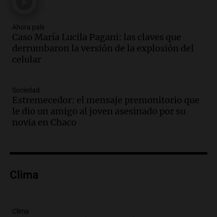
Episodios
Audio.
Medicina reproductiva, entre la
ayuda por problemas de fertilidad y la
Ahora país
Caso María Lucila Pagani: las claves que
ostentación de millonarios
derrumbaron la versión de la explosión del
Amamos Argentina
celular
Episodios
Audio.
El juicio contra Oscar González
avanza con testimonios clave sobre el
Sociedad
accidente en Villa Dolores
Estremecedor: el mensaje premonitorio que
Panorama Federal
le dio un amigo al joven asesinado por su
Episodios
novia en Chaco
Audio.
El teatro Real da la bienvenida a
la temporada Rock Real con bandas
tributo todos los jueves
Panorama Federal
Clima
Episodios
Audio.
Nicolás Marotta, el cordobés de
Recoleta: “Enfrentar a Boca, sea donde
sea, va a ser lindo”
Clima