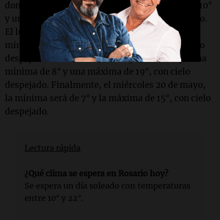
domingo 17 de mayo, se espera una mínima de 10°
y una máxima de 16°, también con cielo cubierto.
El lunes 18 de mayo, el clima mejorará, con una
mínima de 7° y una máxima de 16°, bajo un cielo
despejado. El martes 19 de mayo, se anticipa una
mínima de 8° y una máxima de 19°, con cielo
despejado. Finalmente, el miércoles 20 de mayo,
la mínima será de 7° y la máxima de 15°, con cielo
despejado.
Lectura rápida
¿Qué clima se espera en Rosario hoy?
Se espera un día soleado con temperaturas
entre 10° y 22°.