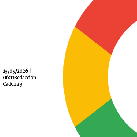
Notas
s
Notas
La Sole en
ial
Mundial 2026
Cadena 3
15/05/2026 |
06:11
Redacción
Cadena 3