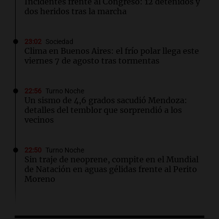
Incidentes frente al Congreso: 12 detenidos y
dos heridos tras la marcha
23:02
Sociedad
Clima en Buenos Aires: el frío polar llega este
viernes 7 de agosto tras tormentas
22:56
Turno Noche
Un sismo de 4,6 grados sacudió Mendoza:
detalles del temblor que sorprendió a los
vecinos
22:50
Turno Noche
Sin traje de neoprene, compite en el Mundial
de Natación en aguas gélidas frente al Perito
Moreno
22:44
Mundo
México impulsa la explotación de gas no