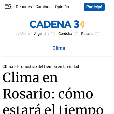
Deportes
Caminos
Opinión
Participá
Programas
Últimas coberturas
Últimas 24 h
En YouTube
Clima
Horóscopo
Lo Último
Argentina
Córdoba
Rosario
Clima
Clima
Pronóstico del tiempo en la ciudad
Clima en
Rosario: cómo
estará el tiempo