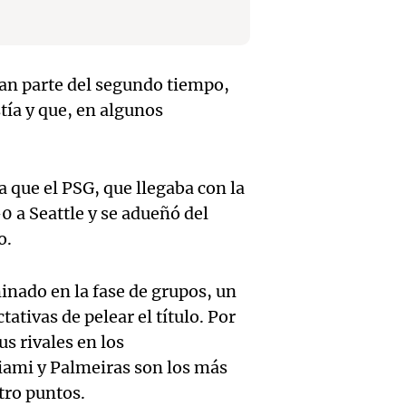
en Có
Circun
Panorama F
Episodios
pidien
Este-O
Audio.
trabaj
Salta
ran parte del segundo tiempo,
march
tía y que, en algunos
genuin
Panorama F
gremio
Episodios
Audio.
mejora
organi
Cayeta
progr
a que el PSG, que llegaba con la
social
0 a Seattle y se adueñó del
Aumen
social
o.
San C
Audio.
Peajes
Panorama F
avanza
Episodios
Lewan
inado en la fase de grupos, un
Notici
Monu
ativas de pelear el título. Por
contra
Destac
us rivales en los
Noticias Ro
Gobier
Argent
iami y Palmeiras son los más
Episodios
Audio.
tro puntos.