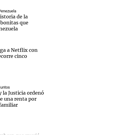
Venezuela
istoria de la
 bonitas que
nezuela
Notas
tas
Notas
Venezuela de
ga a Netflix con
 Groenlandia
Comprometidos
Madur
ecorre cinco
Juntos
y la Justicia ordenó
ue una renta por
 familiar
El