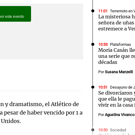
11:01
Terremoto en 
La misteriosa h
señora de uñas
estremece a Ve
Notas
Notas
No
10:53
Plataformas
Moria Casán lle
e en Cadena 3
El huracán de Arequito
Cadena 3 en
una serie que r
décadas
Por
Susana Manzelli
10:51
Desayuno de 
Se divorciaron 
que ella le pag
ón y dramatismo, el Atlético de
vivir en la casa
 pesar de haber vencido por 1 a
Por
Agustina Vivanco
 Unidos.
Audio.
10:50
Sociedad