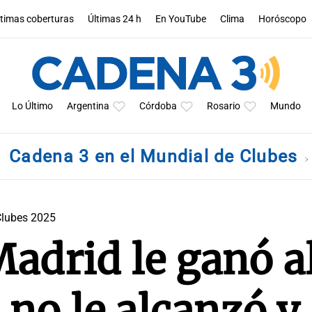
ltimas coberturas
Últimas 24 h
En YouTube
Clima
Horóscopo
Lo Último
Argentina
Córdoba
Rosario
Mundo
Cadena 3 en el Mundial de Clubes
Clubes 2025
Madrid le ganó a
 no le alcanzó y