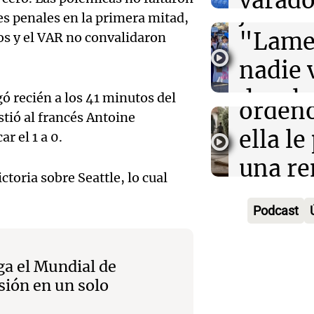
varado
justic
Panorama F
Yaguarón, cand
res penales en la primera mitad,
Audio.
camio
Episodios
Patrimonio Mu
"Lame
os y el VAR no convalidaron
divorc
más de
nadie 
la Just
Noticias
devolv
Episodios
egó recién a los 41 minutos del
orden
Audio.
tió al francés Antoine
Siempre Jun
ella le
r el 1 a 0.
Episodios
mujer 
una re
tras v
toria sobre Seattle, lo cual
vivir e
Audio.
vehícu
Podcast
famili
mujer
Circun
Desayuno de
Audio.
tras u
Este-O
Episodios
ga el Mundial de
sión en un solo
Obrer
en la
Salta