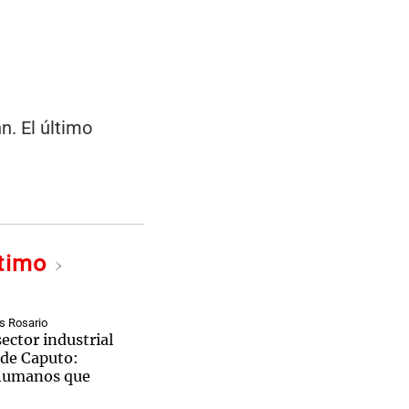
n. El último
ltimo
s Rosario
sector industrial
s de Caputo:
humanos que