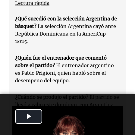
Lectura rápida
¿Qué sucedió con la selección Argentina de
básquet?
La selección Argentina cayó ante
República Dominicana en la AmeriCup
2025.
¿Quién fue el entrenador que comentó
sobre el partido?
El entrenador argentino
es Pablo Prigioni, quien habló sobre el
desempeño del equipo.
¿Cuándo se produjo el partido?
El partido se
llevó a cabo este domingo, con Argentina
jugando su segunda presentación en la
Play
AmeriCup 2025.
Video