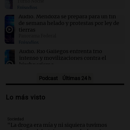
Turno Noche
Clima en Santa Fe: cómo estará el tiempo este
Episodios
viernes 7 de agosto
Audio.
Mendoza se prepara para un fin
de semana helado y protestas por ley de
00:11
Clima
tierras
Clima en Rosario: cómo estará el tiempo este
Panorama Federal
viernes 7 de agosto
Episodios
Audio.
Río Gallegos enfrenta frío
intenso y movilizaciones contra el
kirchnerismo
Panorama Federal
Episodios
Podcast
Últimas 24 h
Audio.
Debate en el Senado sobre
propiedad privada y cuestionamientos a
Lo más visto
la soberanía digital en Argentina
Panorama Federal
Episodios
Sociedad
Audio.
Mendoza se prepara para un fin
"La droga era mía y ni siquiera tuvimos
de semana helado y ciudadanos