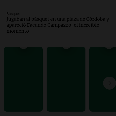
Amamos Argentina
Episodios
Básquet
Audio.
Carolina Losada: "Faltó que el
Jugaban al básquet en una plaza de Córdoba y
oficialismo la explique mejor" sobre la
apareció Facundo Campazzo: el increíble
ley de propiedad privada
momento
Informados al regreso
Episodios
Audio.
Debate en el Senado y protesta
en Rosario contra la ley de Propiedad
Privada.
Viva la Radio Rosario
Episodios
Audio.
Manifestación en Rosario contra
la ley de Propiedad Privada debatida en
el Senado.
Viva la Radio Rosario
Episodios
Audio.
Luis Juez cuestionó la polémica
por la Ley de Tierras: "Construyeron un