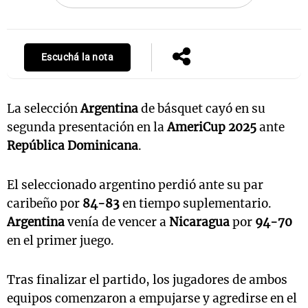
Escuchá la nota
Notas
s
Notas
La Sole en
ial
Mundial 2026
Cadena 3
La selección
Argentina
de básquet cayó en su
segunda presentación en la
AmeriCup 2025
ante
República Dominicana
.
El seleccionado argentino perdió ante su par
caribeño por
84-83
en tiempo suplementario.
Argentina
venía de vencer a
Nicaragua
por
94-70
en el primer juego.
Tras finalizar el partido, los jugadores de ambos
equipos comenzaron a empujarse y agredirse en el