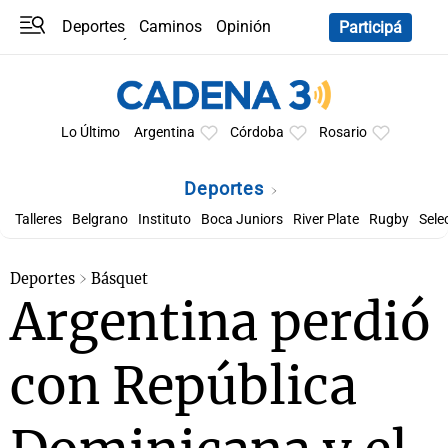
Deportes
Caminos
Opinión
Participá
Programas
Últimas coberturas
Últimas 24 h
En YouTube
Clima
Horóscopo
Lo Último
Argentina
Córdoba
Rosario
Deportes
Talleres
Belgrano
Instituto
Boca Juniors
River Plate
Rugby
Sele
Deportes
Básquet
Argentina perdió
con República