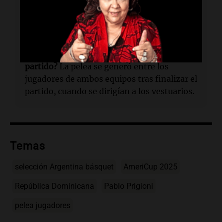
¿Dónde se jugará el próximo partido de
Argentina?
El próximo partido de Argentina
será frente a Colombia en la AmeriCup.
¿Por qué se generó una pelea tras el
partido?
La pelea se generó entre los
jugadores de ambos equipos tras finalizar el
partido, cuando se dirigían a los vestuarios.
Temas
selección Argentina básquet
AmeriCup 2025
República Dominicana
Pablo Prigioni
pelea jugadores