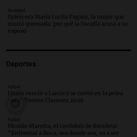
Audio.
El juicio contra Oscar González
avanza con testimonios clave sobre el
Sociedad
accidente en Villa Dolores
Quién era María Lucila Pagani, la mujer que
Panorama Federal
murió quemada: por qué la fiscalía acusa a su
Episodios
esposo
Audio.
El teatro Real da la bienvenida a
la temporada Rock Real con bandas
tributo todos los jueves
Panorama Federal
Deportes
Episodios
Audio.
Nicolás Marotta, el cordobés de
Recoleta: “Enfrentar a Boca, sea donde
sea, va a ser lindo”
Fútbol
Unión venció a Lanús y se metió en la pelea
La Cadena del Gol
por el Torneo Clausura 2026
Episodios
Audio.
Débora Blanca, psicóloga experta
en ludopatía: “Tener el casino en la
Fútbol
mano es muy peligroso”
Nicolás Marotta, el cordobés de Recoleta:
La Argentina, hoy
“Enfrentar a Boca, sea donde sea, va a ser