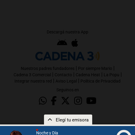
Descargá nuestra App
|
|
Nuestros padres fundadores
Por siempre Mario
|
|
|
|
Cadena 3 Comercial
Contacto
Cadena Heat
La Popu
|
|
Integrar nuestra red
Aviso Legal
Política de Privacidad
Seguinos en
Elegí tu emisora
Noche y Día