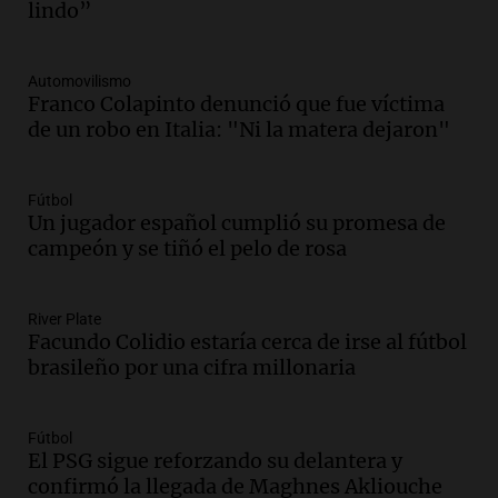
Episodios
lindo”
Audio.
Docentes italianos visitaron la
ciudad de Córdoba para interiorizarse
Automovilismo
sobre los parques educativos
Franco Colapinto denunció que fue víctima
Amamos Argentina
de un robo en Italia: "Ni la matera dejaron"
Episodios
Audio.
Meteorólogo alertó que El Niño
traerá más lluvias y eventos extremos
Fútbol
durante la primavera
Un jugador español cumplió su promesa de
Informados al regreso
campeón y se tiñó el pelo de rosa
Episodios
Audio.
Córdoba sigue trabajando para
River Plate
restablecer el servicio de electricidad
Facundo Colidio estaría cerca de irse al fútbol
tras fuertes vientos
brasileño por una cifra millonaria
Panorama Federal
Episodios
Audio.
Según una encuesta, el 80% de
Fútbol
El PSG sigue reforzando su delantera y
los empresarios del país cree que la
confirmó la llegada de Maghnes Akliouche
economía mejorará el próximo año