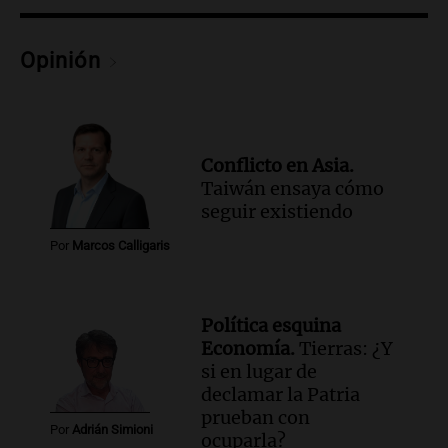
relato mentiroso"
Informados al regreso
Opinión
Episodios
Conflicto en Asia.
Taiwán ensaya cómo
seguir existiendo
Por
Marcos Calligaris
Política esquina
Economía.
Tierras: ¿Y
si en lugar de
declamar la Patria
prueban con
Por
Adrián Simioni
ocuparla?