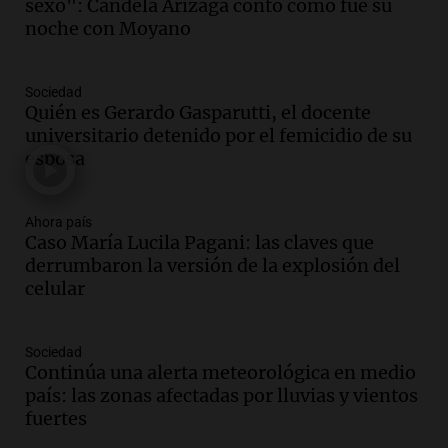
sexo": Candela Arizaga contó cómo fue su
marchan contra reforma de tierras
noche con Moyano
Panorama Federal
Episodios
Sociedad
Audio.
El "Mono" de Kapanga
Quién es Gerardo Gasparutti, el docente
adelantó su show en Rosario.
universitario detenido por el femicidio de su
Viva la Radio Rosario
esposa
Episodios
Audio.
Condenan a tres años de prisión
Ahora país
en suspenso a hombre por simular robo
Caso María Lucila Pagani: las claves que
de recaudación en San Luis
derrumbaron la versión de la explosión del
Panorama Federal
celular
Episodios
Audio.
Medicina reproductiva, entre la
ayuda por problemas de fertilidad y la
Sociedad
Continúa una alerta meteorológica en medio
ostentación de millonarios
país: las zonas afectadas por lluvias y vientos
Amamos Argentina
fuertes
Episodios