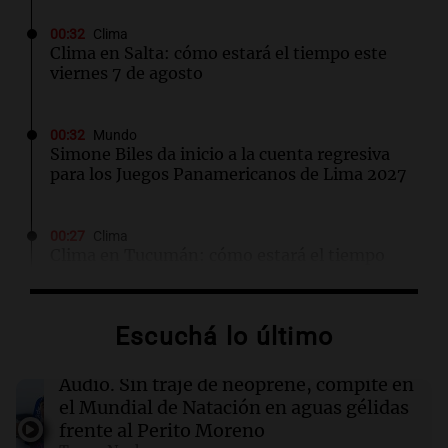
00:32
Clima
Clima en Salta: cómo estará el tiempo este
viernes 7 de agosto
00:32
Mundo
Simone Biles da inicio a la cuenta regresiva
para los Juegos Panamericanos de Lima 2027
00:27
Clima
Clima en Tucumán: cómo estará el tiempo
este viernes 7 de agosto
Escuchá lo último
00:22
Clima
Clima en Mendoza: cómo estará el tiempo
este viernes 7 de agosto
Audio.
Sin traje de neoprene, compite en
el Mundial de Natación en aguas gélidas
frente al Perito Moreno
00:16
Clima