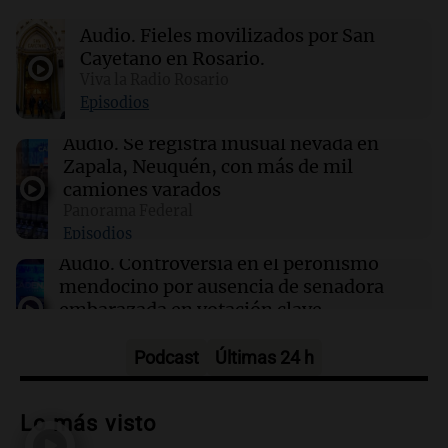
17:33
Desde el podio
Audio.
Fieles movilizados por San
TC Pick Up: Las "Chatas del Campo
Argentino" vuelven al Autódromo Cabalén en
Cayetano en Rosario.
Octubre.
Viva la Radio Rosario
Episodios
17:32
Ciencia
Audio.
Se registra inusual nevada en
Estudio en la Antártida revela riesgos sociales
Zapala, Neuquén, con más de mil
para astronautas en misiones prolongadas
camiones varados
Panorama Federal
Episodios
17:31
Ciencia
Científicos de UCLA logran guiar el calor como
Audio.
Controversia en el peronismo
si fuera luz a temperatura ambiente
mendocino por ausencia de senadora
embarazada en votación clave
Panorama Federal
Episodios
Podcast
Últimas 24 h
Audio.
Mateo Bouniba, joven de Villa
María, necesita un trasplante de médula
Lo más visto
en Estados Unidos