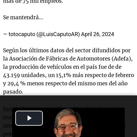
más de 75 mil empleos.
Se mantendrá…
— totocaputo (@LuisCaputoAR)
April 26, 2024
Según los últimos datos del sector difundidos por
la Asociación de Fábricas de Automotores (Adefa),
la producción de vehículos en el país fue de de
43.159 unidades, un 15,1% más respecto de febrero
y 29,4 % menos respecto del mismo mes del año
pasado.
Esta industria exportó 23.484 vehículos en el
Play
tercer mes del año, con lo cual registró 0,4 %
menos en su comparación con febrero, y 27,6 %
Video
por debajo del volumen que se contabilizó en