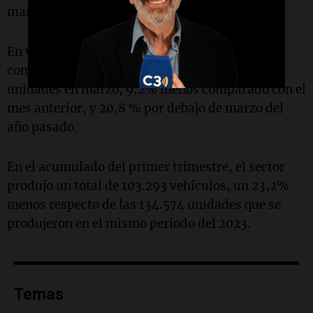
marzo de 2023.
En ventas mayoristas, el sector automotor
comercializó a la red de concesionarios 30.176
unidades en marzo, 9,2% menos comparado con el
mes anterior, y 20,8 % por debajo de marzo del
año pasado.
En el acumulado del primer trimestre, el sector
produjo un total de 103.293 vehículos, un 23,2%
menos respecto de las 134.574 unidades que se
produjeron en el mismo período del 2023.
Temas