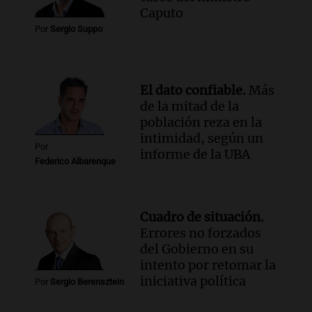
Panorama Federal
Caputo
Episodios
Por
Sergio Suppo
Audio.
La justicia reconoce el COVID
como enfermedad laboral tras el
fallecimiento de un docente
El dato confiable.
Más
Panorama Federal
de la mitad de la
Episodios
población reza en la
intimidad, según un
Por
informe de la UBA
Federico Albarenque
Cuadro de situación.
Errores no forzados
del Gobierno en su
intento por retomar la
iniciativa política
Por
Sergio Berensztein