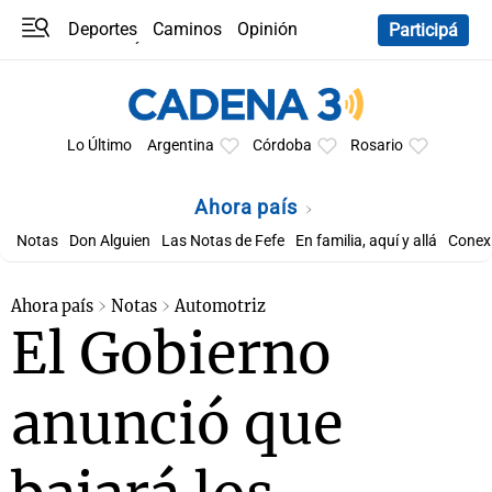
Deportes
Caminos
Opinión
Participá
Programas
Últimas coberturas
Últimas 24 h
En YouTube
Clima
Horóscopo
Lo Último
Argentina
Córdoba
Rosario
Ahora país
Notas
Don Alguien
Las Notas de Fefe
En familia, aquí y allá
Conexi
Ahora país
Notas
Automotriz
El Gobierno
anunció que