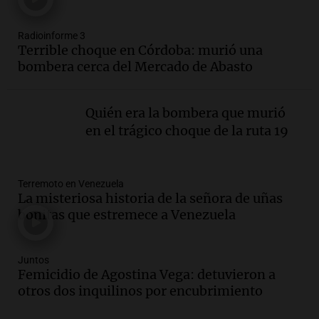
Panorama Federal
Episodios
Radioinforme 3
Audio.
Fieles celebran a San Cayetano
Terrible choque en Córdoba: murió una
en Córdoba pidiendo pan, paz y trabajo
bombera cerca del Mercado de Abasto
Viva la Radio
Episodios
Quién era la bombera que murió
Audio.
Día Internacional de la Cerveza:
en el trágico choque de la ruta 19
mitos, secretos y el desafío de producir
cerveza artesanal
Viva la Radio
Terremoto en Venezuela
Episodios
La misteriosa historia de la señora de uñas
Audio.
Tucumán enfrenta un equilibrio
bonitas que estremece a Venezuela
financiero precario debido a la caída del
consumo y recaudación
Panorama Federal
Juntos
Femicidio de Agostina Vega: detuvieron a
Episodios
otros dos inquilinos por encubrimiento
Audio.
La calidad del empleo en
Argentina cae y preocupa a economistas