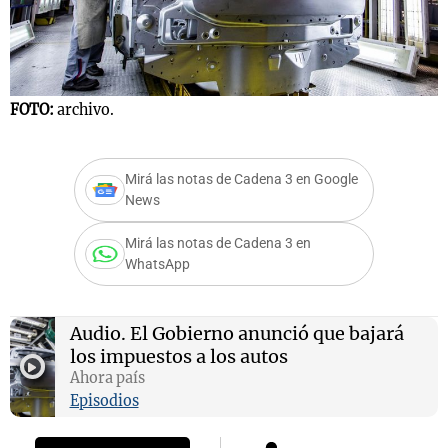
Notas
s
Notas
FOTO:
archivo.
F
La Sole en
ial
Mundial 2026
Cadena 3
Mirá las notas de Cadena 3 en Google
News
Mirá las notas de Cadena 3 en
WhatsApp
Audio.
El Gobierno anunció que bajará
los impuestos a los autos
Ahora país
Episodios