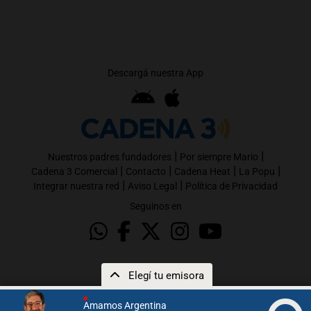
Descargá nuestra App
|
|
Nuestros padres fundadores
Por siempre Mario
|
|
|
|
Cadena 3 Comercial
Contacto
Cadena Heat
La Popu
|
|
Integrar nuestra red
Aviso Legal
Política de Privacidad
Seguinos en
Elegí tu emisora
Amamos Argentina