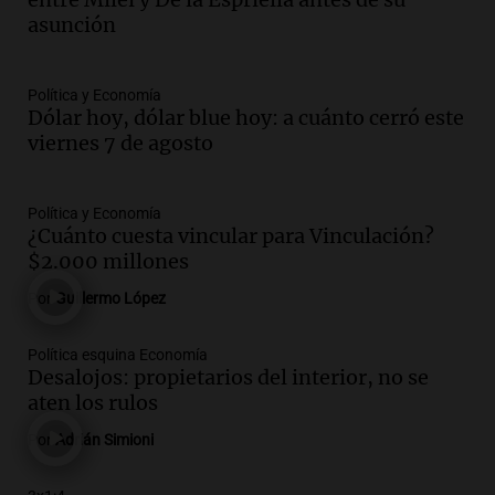
asunción
la clase dirigente a abordar problemas
económicos y sociales
Panorama Federal
Política y Economía
Episodios
Dólar hoy, dólar blue hoy: a cuánto cerró este
Audio.
La inflación en Buenos Aires
viernes 7 de agosto
alcanza el 2,9% en julio, generando
incertidumbre sobre el IPC nacional
Panorama Federal
Política y Economía
Episodios
¿Cuánto cuesta vincular para Vinculación?
$2.000 millones
Audio.
Descuentos de hasta 700.000
pesos en salarios docentes en Jujuy
Por
Guillermo López
generan fuertes críticas
Panorama Federal
Política esquina Economía
Episodios
Desalojos: propietarios del interior, no se
Audio.
Docentes de Jujuy denuncian
aten los rulos
descuentos de hasta 700.000 pesos en
Por
Adrián Simioni
sus salarios y genera alarma
Panorama Federal