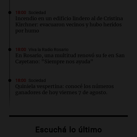
18:00
Sociedad
Incendio en un edificio lindero al de Cristina
Kirchner: evacuaron vecinos y hubo heridos
por humo
18:00
Viva la Radio Rosario
En Rosario, una multitud renovó su fe en San
Cayetano: "Siempre nos ayuda"
18:00
Sociedad
Quiniela vespertina: conocé los números
ganadores de hoy viernes 7 de agosto.
17:59
Deportes
La insólita charla entre un gomero y Facundo
Medina que se volvió viral
Escuchá lo último