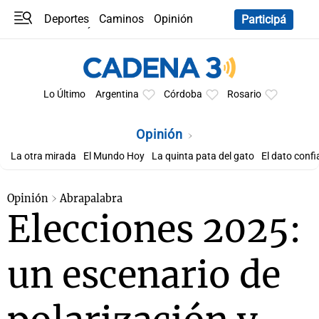
Deportes
Caminos
Opinión
Participá
Programas
Últimas coberturas
Últimas 24 h
En YouTube
Clima
Horóscopo
Lo Último
Argentina
Córdoba
Rosario
Opinión
La otra mirada
El Mundo Hoy
La quinta pata del gato
El dato confi
Opinión
Abrapalabra
Elecciones 2025:
un escenario de