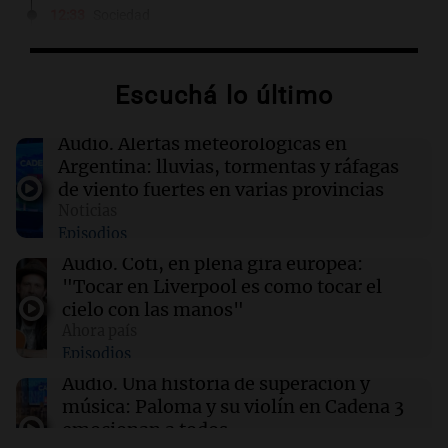
12:33
Sociedad
El Coro Nacional de Niños se presentó en vivo
con Nelson Castro tras su disolución por
decreto
Escuchá lo último
12:28
Clima
Audio.
Alertas meteorológicas en
Clima en Tucumán: cómo seguirá el tiempo
Argentina: lluvias, tormentas y ráfagas
este jueves 6 de agosto
de viento fuertes en varias provincias
Noticias
Episodios
12:22
Clima
Clima en Mendoza: cómo seguirá el tiempo
Audio.
Coti, en plena gira europea:
este jueves 6 de agosto
"Tocar en Liverpool es como tocar el
cielo con las manos"
Ahora país
12:21
Juntos
Episodios
"Hicieron feliz a una palomita": la emotiva
entrega del violín a la hija del histórico
Audio.
Una historia de superación y
limpiavidrios
música: Paloma y su violín en Cadena 3
emocionan a todos