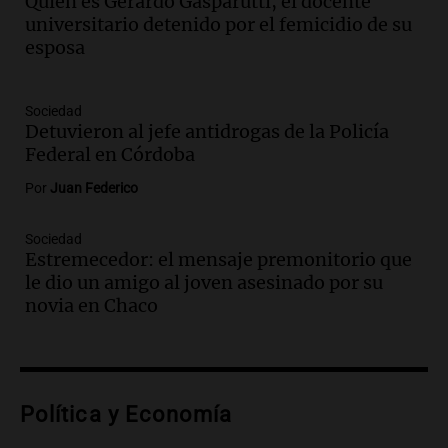
Quién es Gerardo Gasparutti, el docente
su hija violinista
universitario detenido por el femicidio de su
La Mesa de Café
esposa
Episodios
Audio.
La pizzería más antigua de
Córdoba homenajeó a León XIV con una
Sociedad
Detuvieron al jefe antidrogas de la Policía
pizza esculpida con su rostro
Federal en Córdoba
Radioinforme 3
Episodios
Por
Juan Federico
Audio.
Cadena 3 presentó su nuevo
Estudio Urbano: recorrerá los barrios de
Sociedad
Córdoba
Estremecedor: el mensaje premonitorio que
Juntos
le dio un amigo al joven asesinado por su
Episodios
novia en Chaco
Audio.
Cadena 3 anunció sus próximas
coberturas y presentó un nuevo estudio
urbano móvil
Juntos
Política y Economía
Episodios
Audio.
A 13 años de Salta 2141,