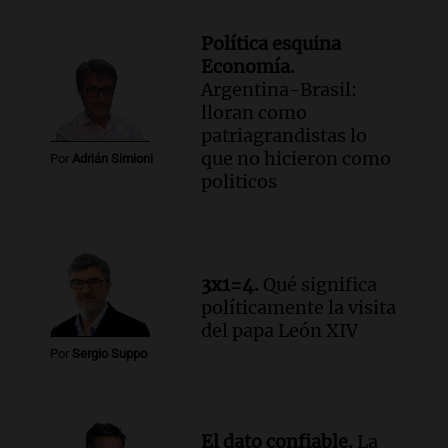
Noticias
Episodios
Política esquina
Audio.
A 13 años de Salta 2141,
Economía.
familiares mantienen vivo el reclamo de
Argentina-Brasil:
memoria y justicia
lloran como
Noticias Rosario
patriagrandistas lo
Episodios
que no hicieron como
Por
Adrián Simioni
Audio.
Los trabajadores de la Unión
politicos
Obrera Metalúrgica advierten sobre
pérdida de empleos en la industria
metalúrgica
Panorama Federal
3x1=4.
Qué significa
Episodios
políticamente la visita
del papa León XIV
Por
Sergio Suppo
El dato confiable.
La