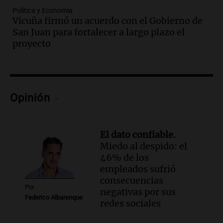
Episodios
Política y Economía
Audio.
Detienen al esposo de mujer que
Vicuña firmó un acuerdo con el Gobierno de
falleció tras supuesta explosión de
San Juan para fortalecer a largo plazo el
celular en Córdoba
proyecto
Noticias
Episodios
Audio.
El Vaticano expresa su apoyo a
madres buscadoras en México en medio
Opinión
de crisis de desapariciones
Panorama Federal
Episodios
El dato confiable.
Audio.
Tormentas y vientos intensos
Miedo al despido: el
afectan Santa Fe: recomendaciones para
46% de los
los vecinos
empleados sufrió
Noticias
consecuencias
Episodios
Por
negativas por sus
Audio.
Ráfagas de viento fuertes
Federico Albarenque
redes sociales
generan inconvenientes en Córdoba: un
árbol obstaculiza avenidas