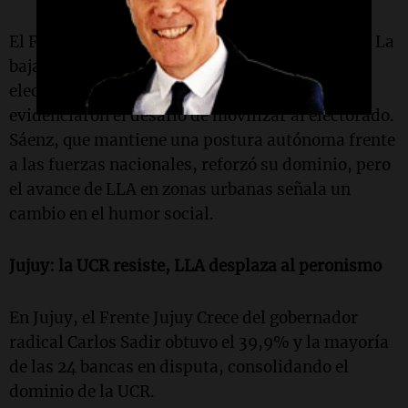
El Frente Justicialista apenas alcanzó el 6,41%. La
baja participación (42,3%) y el uso del voto
electrónico agilizaron el proceso, pero
evidenciaron el desafío de movilizar al electorado.
Sáenz, que mantiene una postura autónoma frente
a las fuerzas nacionales, reforzó su dominio, pero
el avance de LLA en zonas urbanas señala un
cambio en el humor social.
Jujuy: l
a UCR resiste, LLA desplaza al peronismo
En Jujuy, el Frente Jujuy Crece del gobernador
radical Carlos Sadir obtuvo el 39,9% y la mayoría
de las 24 bancas en disputa, consolidando el
dominio de la UCR.