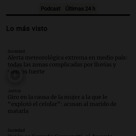
Noticias
Episodios
Podcast
Últimas 24 h
Audio.
“Hicieron feliz a una palomita”:
la emotiva entrega del violín a la hija del
Lo más visto
histórico limpiavidrios
Juntos
Episodios
Sociedad
Audio.
Ley para regular refugios y
Alerta meteorológica extrema en medio país:
criaderos: "La superpoblación de perros
todas las zonas complicadas por lluvias y
y gatos es gravísima"
vientos fuerte
Noticias Rosario
Episodios
Audio.
Miedo al despido: el 46% de los
Juntos
empleados sufrió consecuencias
Giro en la causa de la mujer a la que le
negativas por sus redes sociales
“explotó el celular”: acusan al marido de
El dato confiable
matarla
Episodios
Audio.
Del semáforo a la universidad: la
Sociedad
conmovedora historia de "El Duende" y