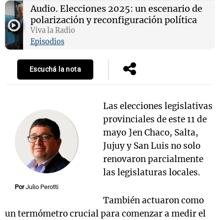
Audio.
Elecciones 2025: un escenario de
polarización y reconfiguración política
Viva la Radio
Episodios
Notas
s
Notas
La Sole en
Escuchá la nota
ial
Mundial 2026
Cadena 3
Las elecciones legislativas
provinciales de este 11 de
mayo }en Chaco, Salta,
Jujuy y San Luis no solo
renovaron parcialmente
las legislaturas locales.
Por
Julio Perotti
También actuaron como
un termómetro crucial para comenzar a medir el