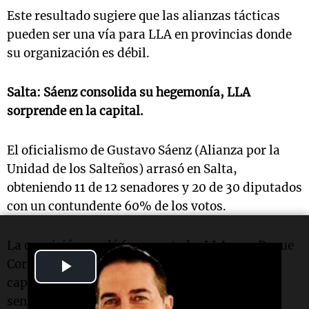
Este resultado sugiere que las alianzas tácticas
pueden ser una vía para LLA en provincias donde
su organización es débil.
Salta:
Sáenz consolida su hegemonía, LLA
sorprende en la capital.
El oficialismo de Gustavo Sáenz (Alianza por la
Unidad de los Salteños) arrasó en Salta,
obteniendo 11 de 12 senadores y 20 de 30 diputados
con un contundente 60% de los votos.
La oposición quedó fragmentada: LLA, con Roque
Play
Cornejo Avellaneda, sorprendió al liderar en la
capital provincial con el 35,33%, asegurando 1
Video
senador y 9 deputados.