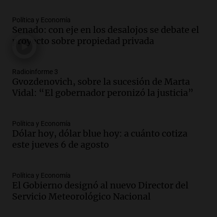
familiares mantienen vivo el reclamo de
Política y Economía
memoria y justicia
Senado: con eje en los desalojos se debate el
Noticias Rosario
proyecto sobre propiedad privada
Episodios
Audio.
Trasladaron a Cantero a una
cárcel federal de máxima seguridad:
Radioinforme 3
"Buscamos evitar que dirija delitos"
Gvozdenovich, sobre la sucesión de Marta
Noticias Rosario
Vidal: “El gobernador peronizó la justicia”
Episodios
Audio.
Senado debatirá proyecto de
Política y Economía
propiedad privada sin controvertido
Dólar hoy, dólar blue hoy: a cuánto cotiza
capítulo de tierras hoy a las 14 horas
este jueves 6 de agosto
Noticias
Episodios
Audio.
Asesinan a influencer mexicano
Política y Economía
César Gastelum durante transmisión en
El Gobierno designó al nuevo Director del
vivo en Culiacán, Sinaloa
Servicio Meteorológico Nacional
Panorama Federal