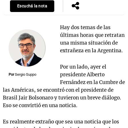
Escuchá la nota
Notas
Hay dos temas de las
s
Notas
últimas horas que retratan
La Sole en
una misma situación de
ial
Mundial 2026
Cadena 3
extrañeza en la Argentina.
Por un lado, ayer el
presidente Alberto
Por
Sergio Suppo
Fernández en la Cumbre de
las Américas, se encontró con el presidente de
Brasil Jair Bolsonaro y tuvieron un breve diálogo.
Eso se convirtió en una noticia.
Es realmente extraño que sea una noticia que los