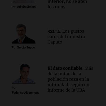
Audio.
Altas Cumbres: rescataron a una
interior, no se aten
cabra que llevaba ocho días atrapada en
los rulos
Por
Adrián Simioni
un precipicio
Una mañana para todos
Episodios
Audio.
Chile planteó mejorar la
3x1=4.
Los gustos
conectividad fronteriza, aérea y digital
caros del ministro
con Jujuy
Caputo
Panorama Federal
Por
Sergio Suppo
Episodios
El dato confiable.
Más
de la mitad de la
población reza en la
intimidad, según un
Por
informe de la UBA
Federico Albarenque