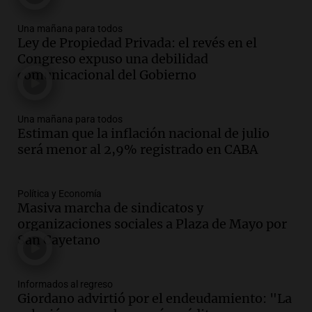
Una mañana para todos
Episodios
Una mañana para todos
Ley de Propiedad Privada: el revés en el
Audio.
Joan Gaspart: "Sin Jorge, no sé si
Congreso expuso una debilidad
Messi hubiera llegado adonde llegó"
comunicacional del Gobierno
Una mañana para todos
Episodios
Una mañana para todos
Audio.
El orgullo y el sueño argentino de
Estiman que la inflación nacional de julio
Jorge Messi en una entrevista con Rony
será menor al 2,9% registrado en CABA
Vargas en 2007
Una mañana para todos
Episodios
Política y Economía
Audio.
El abuelo de Agostina Vega, tras
Masiva marcha de sindicatos y
las nuevas detenciones: "En esa casa
organizaciones sociales a Plaza de Mayo por
todos tenían algo que ver"
San Cayetano
Una mañana para todos
Episodios
Informados al regreso
Audio.
Una nutricionista derribó el mito
Giordano advirtió por el endeudamiento: "La
del desayuno ideal: qué alimentos