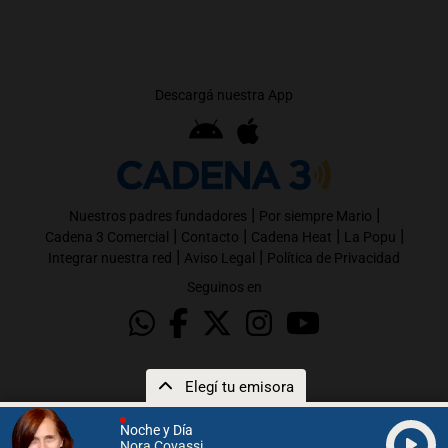
Descargá nuestra App
|
|
Nuestros padres fundadores
Por siempre Mario
|
|
|
|
Cadena 3 Comercial
Contacto
Cadena Heat
La Popu
|
|
Integrar nuestra red
Aviso Legal
Política de Privacidad
Seguinos en
Elegí tu emisora
Noche y Día
Nora Covassi