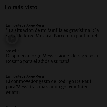
un muerto y varios heridos tras caída de
Lo más visto
vehículos desde un puente
Panorama Federal
Episodios
La muerte de Jorge Messi
Audio.
Tragedia en Mendoza: un muerto
"La situación de mi familia es gravísima": la
y cinco heridos tras caer dos autos desde
carta de Jorge Messi al Barcelona por Lionel
un puente
Una mañana para todos
Episodios
Sociedad
Audio.
Messi llegará esta noche a
Despiden a Jorge Messi: Lionel de regreso en
Rosario para acompañar a su familia
Rosario para el adiós a su papá
tras la muerte de su papá
Una mañana para todos
La muerte de Jorge Messi
Episodios
El conmovedor gesto de Rodrigo De Paul
Audio.
Ley de Propiedad Privada: el revés
para Messi tras marcar un gol con Inter
en el Congreso expuso una debilidad
Miami
comunicacional del Gobierno
Una mañana para todos
Episodios