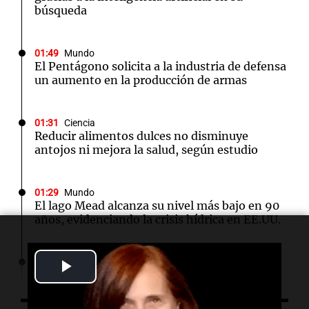
búsqueda
01:49
Mundo
El Pentágono solicita a la industria de defensa
un aumento en la producción de armas
01:31
Ciencia
Reducir alimentos dulces no disminuye
antojos ni mejora la salud, según estudio
01:29
Mundo
El lago Mead alcanza su nivel más bajo en 90
años, evidenciando la crisis hídrica en EE.UU.
Play
00:32
Clima
Clima en Salta: cómo estará el tiempo este
domingo 9 de agosto
Video