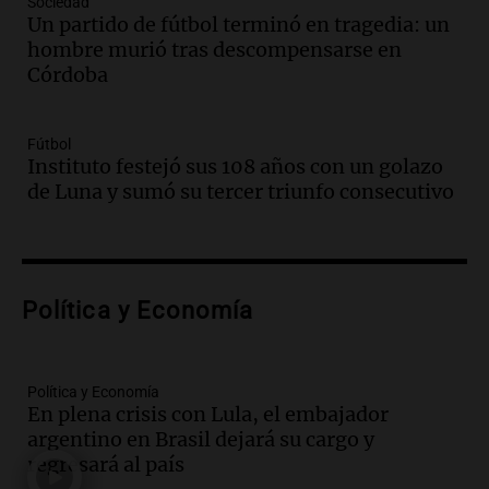
Sociedad
Un partido de fútbol terminó en tragedia: un
Audio.
Casabindo se prepara para una
hombre murió tras descompensarse en
celebración única: 30.000 turistas y el
Córdoba
tradicional Toreo de la Vincha
Una mañana para todos
Episodios
Fútbol
Audio.
Borges, abogada de Pourrain:
Instituto festejó sus 108 años con un golazo
"Tres hombres se lo llevaron para
de Luna y sumó su tercer triunfo consecutivo
hacerle preguntas y nunca regresó"
Una mañana para todos
Episodios
Audio.
Voluntarios limpiaron 9.000
Política y Economía
metros del río Suquía y retiraron hasta
800 kilos de basura por jornada
Una mañana para todos
Episodios
Política y Economía
En plena crisis con Lula, el embajador
Audio.
La historia de la servilleta que
argentino en Brasil dejará su cargo y
firmó Jorge Messi para el primer
regresará al país
contrato de Leo con Barcelona