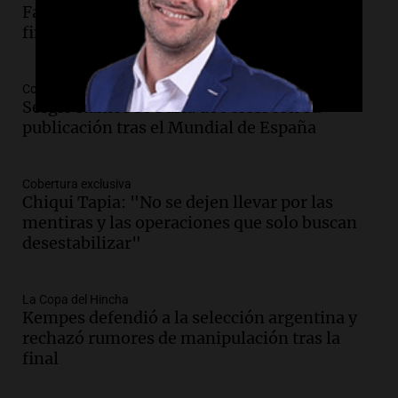
Facundo Medina volvió a su barrio tras la
final del Mundial y dejó un mensaje
Cobertura exclusiva
Sergio Ramos se burla de Messi con su
publicación tras el Mundial de España
Cobertura exclusiva
Chiqui Tapia: "No se dejen llevar por las
mentiras y las operaciones que solo buscan
desestabilizar"
La Copa del Hincha
Kempes defendió a la selección argentina y
rechazó rumores de manipulación tras la
final