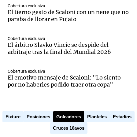
Cobertura exclusiva
El tierno gesto de Scaloni con un nene que no
paraba de llorar en Pujato
Notas
s
Notas
Cobertura exclusiva
La Sole en
El árbitro Slavko Vincic se despide del
ial
Mundial 2026
Cadena 3
arbitraje tras la final del Mundial 2026
Cobertura exclusiva
El emotivo mensaje de Scaloni: "Lo siento
por no haberles podido traer otra copa"
Fixture
Posiciones
Goleadores
Planteles
Estadios
Cruces 16avos