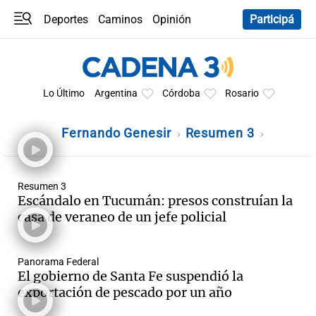
Deportes
Caminos
Opinión
Participá
Programas
Últimas coberturas
Últimas 24 h
En YouTube
Clima
Horóscopo
Lo Último
Argentina
Córdoba
Rosario
Fernando Genesir
Resumen 3
Resumen 3
Escándalo en Tucumán: presos construían la
casa de veraneo de un jefe policial
Panorama Federal
El gobierno de Santa Fe suspendió la
exportación de pescado por un año