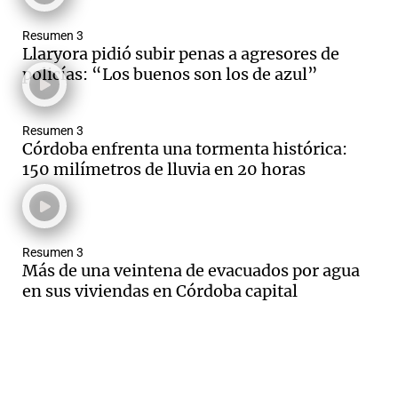
Resumen 3
Llaryora pidió subir penas a agresores de
policías: “Los buenos son los de azul”
Notas
s
Notas
La Sole en
Resumen 3
ial
Mundial 2026
Cadena 3
Córdoba enfrenta una tormenta histórica:
150 milímetros de lluvia en 20 horas
Resumen 3
Más de una veintena de evacuados por agua
en sus viviendas en Córdoba capital