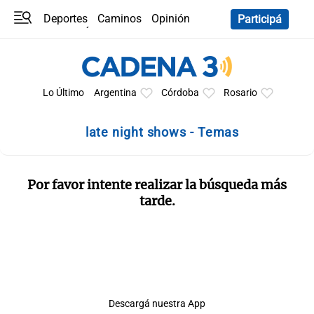
Deportes
Caminos
Opinión
Participá
Programas
Últimas coberturas
Últimas 24 h
En YouTube
Clima
Horóscopo
Lo Último
Argentina
Córdoba
Rosario
late night shows - Temas
Por favor intente realizar la búsqueda más
tarde.
Descargá nuestra App