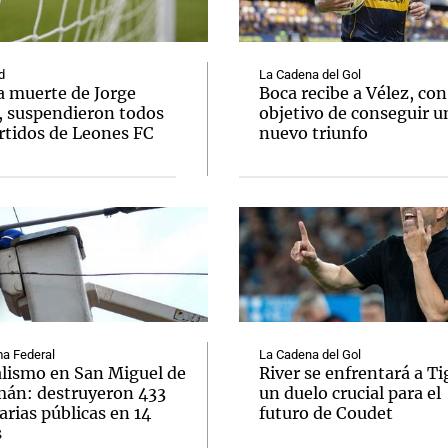
d
La Cadena del Gol
a muerte de Jorge
Boca recibe a Vélez, con
, suspendieron todos
objetivo de conseguir u
rtidos de Leones FC
nuevo triunfo
Notas
Notas
No
e en Cadena 3
El huracán de Arequito
Cadena 3 en
a Federal
La Cadena del Gol
lismo en San Miguel de
River se enfrentará a Ti
án: destruyeron 433
un duelo crucial para el
rias públicas en 14
futuro de Coudet
s