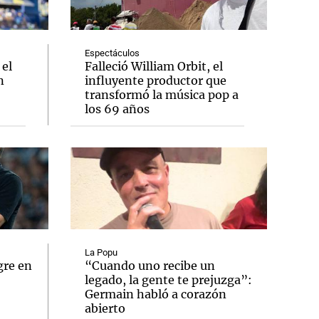
Espectáculos
 el
Falleció William Orbit, el
n
influyente productor que
Notas
transformó la música pop a
tas
Notas
los 69 años
Venezuela de
 Groenlandia
Comprometidos
Madur
La Popu
gre en
“Cuando uno recibe un
legado, la gente te prejuzga”:
Germain habló a corazón
abierto