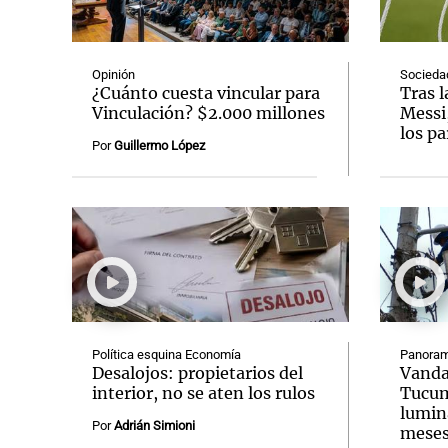
Opinión
Socieda
¿Cuánto cuesta vincular para
Tras l
Vinculación? $2.000 millones
Messi
los pa
Notas
Notas
Por
Guillermo López
Editorial
Mundial 2026
La Sol
Política esquina Economía
Panoram
Desalojos: propietarios del
Vanda
interior, no se aten los rulos
Tucum
lumina
Por
Adrián Simioni
mese