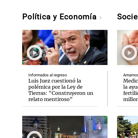
Política y Economía
Soci
Informados al regreso
Amamos 
Luis Juez cuestionó la
Medic
polémica por la Ley de
la ay
Tierras: "Construyeron un
fertil
relato mentiroso"
millo