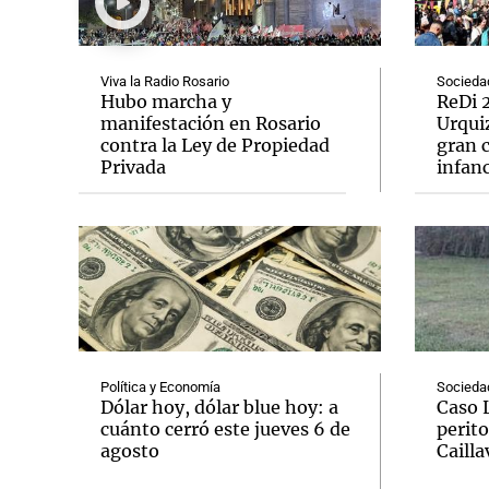
Viva la Radio Rosario
Socieda
Hubo marcha y
ReDi 2
manifestación en Rosario
Urquiz
contra la Ley de Propiedad
gran c
Notas
Notas
Privada
infanc
Editorial
Mundial 2026
La Sol
Política y Economía
Socieda
Dólar hoy, dólar blue hoy: a
Caso 
cuánto cerró este jueves 6 de
perito
agosto
Cailla