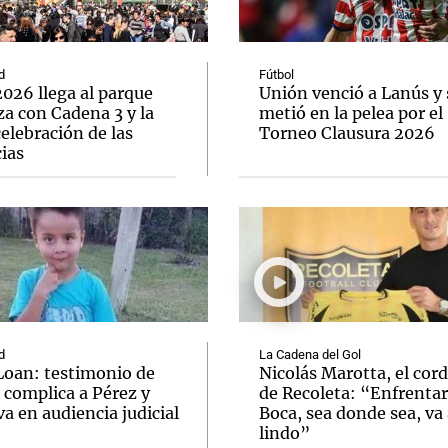
d
Fútbol
026 llega al parque
Unión venció a Lanús y 
a con Cadena 3 y la
metió en la pelea por el
elebración de las
Torneo Clausura 2026
Notas
Notas
No
ias
e en Cadena 3
El huracán de Arequito
Cadena 3 en
d
La Cadena del Gol
Loan: testimonio de
Nicolás Marotta, el cor
 complica a Pérez y
de Recoleta: “Enfrentar
va en audiencia judicial
Boca, sea donde sea, va 
lindo”