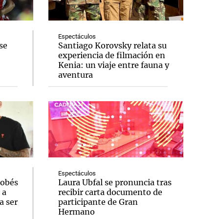
Espectáculos
se
Santiago Korovsky relata su
experiencia de filmación en
Notas
Kenia: un viaje entre fauna y
tas
Notas
aventura
Venezuela de
 Groenlandia
Comprometidos
Madur
Espectáculos
dobés
Laura Ubfal se pronuncia tras
 a
recibir carta documento de
a ser
participante de Gran
Hermano