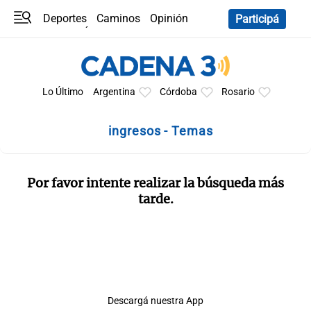
Deportes
Caminos
Opinión
Participá
Programas
Últimas coberturas
Últimas 24 h
En YouTube
Clima
Horóscopo
Lo Último
Argentina
Córdoba
Rosario
ingresos - Temas
Por favor intente realizar la búsqueda más
tarde.
Descargá nuestra App