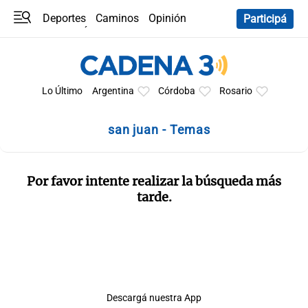
Deportes
Caminos
Opinión
Participá
Programas
Últimas coberturas
Últimas 24 h
En YouTube
Clima
Horóscopo
Lo Último
Argentina
Córdoba
Rosario
san juan - Temas
Por favor intente realizar la búsqueda más
tarde.
Descargá nuestra App