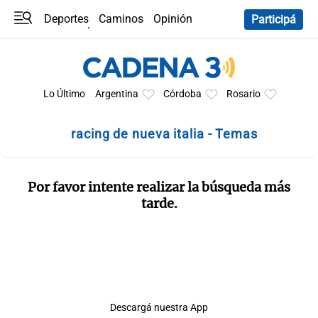
Deportes
Caminos
Opinión
Participá
Programas
Últimas coberturas
Últimas 24 h
En YouTube
Clima
Horóscopo
Lo Último
Argentina
Córdoba
Rosario
racing de nueva italia - Temas
Por favor intente realizar la búsqueda más
tarde.
Descargá nuestra App