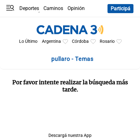
Deportes
Caminos
Opinión
Participá
Programas
Últimas coberturas
Últimas 24 h
En YouTube
Clima
Horóscopo
Lo Último
Argentina
Córdoba
Rosario
pullaro - Temas
Por favor intente realizar la búsqueda más
tarde.
Descargá nuestra App