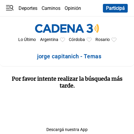
Deportes
Caminos
Opinión
Participá
Programas
Últimas coberturas
Últimas 24 h
En YouTube
Clima
Horóscopo
Lo Último
Argentina
Córdoba
Rosario
jorge capitanich - Temas
Por favor intente realizar la búsqueda más
tarde.
Descargá nuestra App