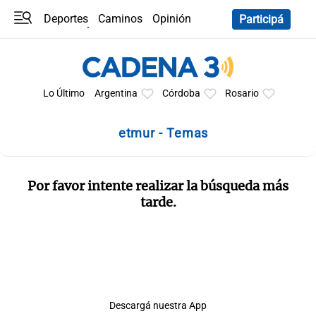
Deportes
Caminos
Opinión
Participá
Programas
Últimas coberturas
Últimas 24 h
En YouTube
Clima
Horóscopo
Lo Último
Argentina
Córdoba
Rosario
etmur - Temas
Por favor intente realizar la búsqueda más
tarde.
Descargá nuestra App