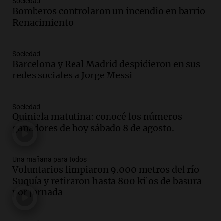
Sociedad
Una mañana para todos
Bomberos controlaron un incendio en barrio
Episodios
Renacimiento
Audio.
El orgullo y el sueño argentino de
Jorge Messi en una entrevista con Rony
Sociedad
Vargas en 2007
Barcelona y Real Madrid despidieron en sus
Una mañana para todos
redes sociales a Jorge Messi
Episodios
Audio.
El abuelo de Agostina Vega, tras
las nuevas detenciones: "En esa casa
Sociedad
Quiniela matutina: conocé los números
todos tenían algo que ver"
ganadores de hoy sábado 8 de agosto.
Una mañana para todos
Episodios
Audio.
Una nutricionista derribó el mito
Una mañana para todos
del desayuno ideal: qué alimentos
Voluntarios limpiaron 9.000 metros del río
conviene priorizar
Suquía y retiraron hasta 800 kilos de basura
Una mañana para todos
por jornada
Episodios