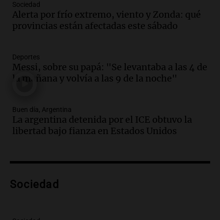
Sociedad
Episodios
Alerta por frío extremo, viento y Zonda: qué
Audio.
Borges, abogada de Pourrain:
provincias están afectadas este sábado
"Tres hombres se lo llevaron para
hacerle preguntas y nunca regresó"
Una mañana para todos
Deportes
Episodios
Messi, sobre su papá: "Se levantaba a las 4 de
la mañana y volvía a las 9 de la noche"
Audio.
Voluntarios limpiaron 9.000
metros del río Suquía y retiraron hasta
800 kilos de basura por jornada
Buen día, Argentina
Una mañana para todos
La argentina detenida por el ICE obtuvo la
Episodios
libertad bajo fianza en Estados Unidos
Audio.
La historia de la servilleta que
firmó Jorge Messi para el primer
contrato de Leo con Barcelona
Una mañana para todos
Episodios
Sociedad
Audio.
Joan Gaspart: "Sin Jorge, no sé si
Messi hubiera llegado adonde llegó"