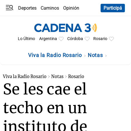
Deportes
Caminos
Opinión
Participá
Programas
Últimas coberturas
Últimas 24 h
En YouTube
Clima
Horóscopo
Lo Último
Argentina
Córdoba
Rosario
Viva la Radio Rosario
Notas
Viva la Radio Rosario
Notas
Rosario
Se les cae el
techo en un
instituto de