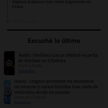
viajeros italianos tras crisis migratoria en
Ceuta
14:45
Deportes
Racing se mide ante Argentinos Juniors tras
caída con Tigre en el Torneo Clausura
Escuchá lo último
14:36
Mundo
Controles fronterizos en España para viajeros
Audio.
Orellana Lucca celebró su peña
italianos tras sanciones de Italia
de folclore en Córdoba
Tarde y Media
14:23
Una mañana para todos
Episodios
Voluntarios limpiaron 9.000 metros del río
Suquía y retiraron hasta 800 kilos de basura
Audio.
Trágico accidente en Mendoza:
por jornada
un muerto y varios heridos tras caída de
vehículos desde un puente
Panorama Federal
14:22
Una mañana para todos
Episodios
Matías Pourrain sigue detenido: "Tres