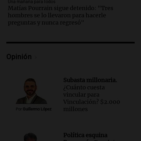
Audio.
Murió Jorge Messi
Una mañana para todos
Matías Pourrain sigue detenido: "Tres
Una mañana para todos
hombres se lo llevaron para hacerle
Episodios
preguntas y nunca regresó"
Audio.
Mateo, a los 25 años, lucha
contra el tiempo: necesita un trasplante
para poder seguir viviend
Una mañana para todos
Opinión
Episodios
Audio.
Estiman que la inflación nacional
de julio será menor al 2,9% registrado
Subasta millonaria.
en CABA
¿Cuánto cuesta
Una mañana para todos
vincular para
Episodios
Vinculación? $2.000
Audio.
Altas Cumbres: rescataron a una
millones
Por
Guillermo López
cabra que llevaba ocho días atrapada en
un precipicio
Una mañana para todos
Política esquina
Episodios