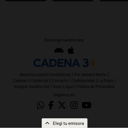
Descargá nuestra App
|
|
Nuestros padres fundadores
Por siempre Mario
|
|
|
|
Cadena 3 Comercial
Contacto
Cadena Heat
La Popu
|
|
Integrar nuestra red
Aviso Legal
Política de Privacidad
Seguinos en
Elegí tu emisora