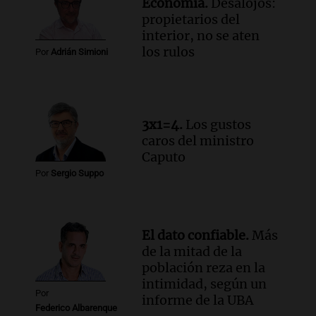
Economía.
Desalojos:
Audio.
Chile planteó mejorar la
propietarios del
conectividad fronteriza, aérea y digital
interior, no se aten
con Jujuy
los rulos
Por
Adrián Simioni
Panorama Federal
Episodios
Audio.
Del fitness a la longevidad: por
qué crece el consumo de alimentos con
3x1=4.
Los gustos
proteínas
caros del ministro
Una mañana para todos
Caputo
Episodios
Por
Sergio Suppo
Audio.
Investigan un asalto millonario a
la cooperativa Talamochita en Villa
María
Panorama Federal
El dato confiable.
Más
Episodios
de la mitad de la
población reza en la
intimidad, según un
Por
informe de la UBA
Federico Albarenque