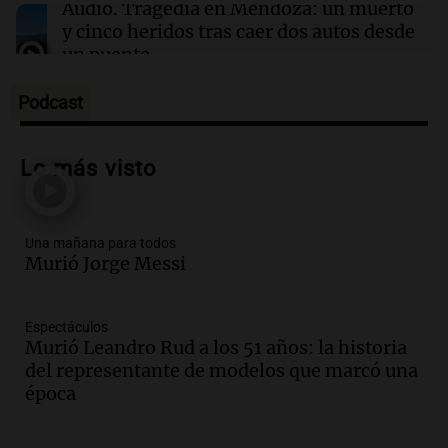
hombres se lo llevaron para hacerle preguntas
Audio.
Tragedia en Mendoza: un muerto
y nunca regresó"
y cinco heridos tras caer dos autos desde
un puente
Una mañana para todos
Episodios
Podcast
Audio.
Messi llegará esta noche a
Rosario para acompañar a su familia
Lo más visto
tras la muerte de su papá
Una mañana para todos
Episodios
Una mañana para todos
Audio.
Ley de Propiedad Privada: el revés
Murió Jorge Messi
en el Congreso expuso una debilidad
comunicacional del Gobierno
Una mañana para todos
Espectáculos
Episodios
Murió Leandro Rud a los 51 años: la historia
Audio.
Casabindo se prepara para una
del representante de modelos que marcó una
celebración única: 30.000 turistas y el
época
tradicional Toreo de la Vincha
Una mañana para todos