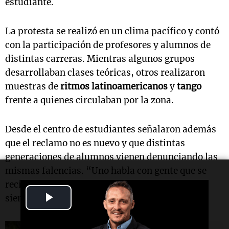
estudiante.
La protesta se realizó en un clima pacífico y contó
con la participación de profesores y alumnos de
distintas carreras. Mientras algunos grupos
desarrollaban clases teóricas, otros realizaron
muestras de
ritmos latinoamericanos
y
tango
frente a quienes circulaban por la zona.
Desde el centro de estudiantes señalaron además
que el reclamo no es nuevo y que distintas
generaciones de alumnos vienen denunciando las
mismas falencias. “Uno habla con gente que se
recibió hace diez años y los reclamos siguen
Play
siendo exactamente los mismos”, remarcaron.
Video