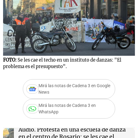
Notas
s
Notas
La Sole en
ial
Mundial 2026
Cadena 3
FOTO:
Se les cae el techo en un instituto de danzas: "El
problema es el presupuesto".
Mirá las notas de Cadena 3 en Google
News
Mirá las notas de Cadena 3 en
WhatsApp
Audio.
Protesta en una escuela de danza
en el centro de Rosario: se les cae el