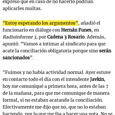
expresó que en caso de no hacerlo podrían
aplicarles multas.
"Estoy esperando los argumentos"
, añadió el
funcionario en diálogo con
Hernán Funes
, en
Radioinforme 3
, por
Cadena 3 Rosario
. Además,
apuntó: “Vamos a intimar al sindicato para que
acate la conciliación obligatoria porque sino
serán
sancionados
”.
"Fuimos y no había actividad normal. Ayer estuve
en contacto todo el día con el intendente
Javkin
,
hoy me comuniqué a primera hora, antes de las 7
de la mañana, para que me comunique de manera
formal, si no estaban acatando la conciliación.
Efectivamente me dijo que no, que no lo estaban
haciendo, por lo que me iba a hacer una nota. No se