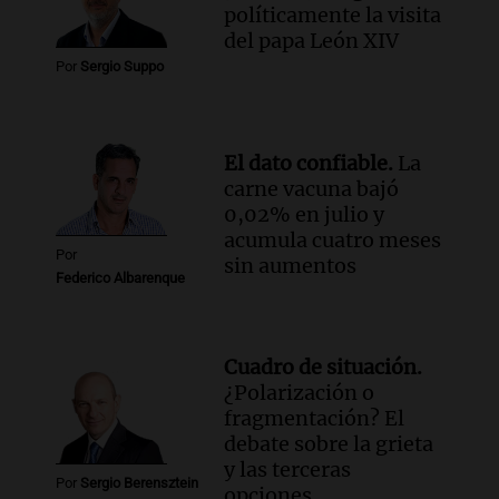
EE.UU. durante el Mundial genera
políticamente la visita
preocupación y desesperación
del papa León XIV
Noticias
Por
Sergio Suppo
Episodios
El dato confiable.
La
carne vacuna bajó
0,02% en julio y
acumula cuatro meses
Por
sin aumentos
Federico Albarenque
Cuadro de situación.
¿Polarización o
fragmentación? El
debate sobre la grieta
y las terceras
Por
Sergio Berensztein
opciones