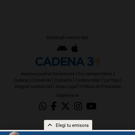
Descargá nuestra App
|
|
Nuestros padres fundadores
Por siempre Mario
|
|
|
|
Cadena 3 Comercial
Contacto
Cadena Heat
La Popu
|
|
Integrar nuestra red
Aviso Legal
Política de Privacidad
Seguinos en
Elegí tu emisora