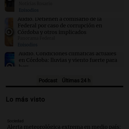
08:49
Radioinforme 3 Rosario
Noticias Rosario
"No podía denunciar a un compatriota": el
Episodios
dilema del Consulado tras encontrar a Micaela
en Brasil
Audio.
Detienen a comisario de la
Federal por caso de corrupción en
Córdoba y otros implicados
08:45
Mundo
Panorama Federal
Pezeshkian sobre la comunicación con
Episodios
Jamenei: "Es muy difícil en este momento"
Audio.
Condiciones climáticas actuales
en Córdoba: lluvias y viento fuerte para
hoy
Noticias
Episodios
Podcast
Últimas 24 h
Audio.
Exposición solidaria de vehículos
exóticos en Tucumán busca recaudar
Lo más visto
donaciones para merenderos
Noticias
Episodios
Sociedad
Audio.
El índice asado del Mercado
Alerta meteorológica extrema en medio país: