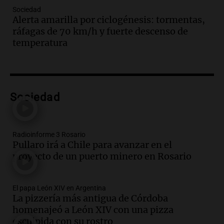
Audio.
Boca Juniors obtiene una vital
Sociedad
victoria ante Estudiantes gracias al gol
Alerta amarilla por ciclogénesis: tormentas,
de Santiago Azcácibar
ráfagas de 70 km/h y fuerte descenso de
Noticias
temperatura
Episodios
Audio.
La visita papal no debe mezclarse
con la política, advierte el consultor
Carlos Fara
Sociedad
Panorama Federal
Episodios
Audio.
Derrapó con su moto en 27 de
Radioinforme 3 Rosario
Febrero al 6100 y terminó
Pullaro irá a Chile para avanzar en el
hospitalizado
proyecto de un puerto minero en Rosario
Noticias Rosario
Episodios
Audio.
Córdoba multará con hasta $420
El papa León XIV en Argentina
mil los escapes libres y sancionará las
La pizzería más antigua de Córdoba
"hordas" de motos
homenajeó a León XIV con una pizza
Radioinforme 3
esculpida con su rostro