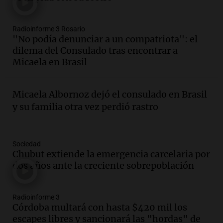
Episodios
Audio.
Continúan audiencias en caso de
Radioinforme 3 Rosario
corrupción con testimonios que
"No podía denunciar a un compatriota": el
exponen graves irregularidades
dilema del Consulado tras encontrar a
Noticias
Micaela en Brasil
Episodios
Audio.
Robos en Berazategui:
delincuentes asaltan tres comercios en
Micaela Albornoz dejó el consulado en Brasil
una sola noche
y su familia otra vez perdió rastro
Panorama Federal
Episodios
Audio.
Debate sobre reforma del Banco
Sociedad
Central refleja tensiones políticas y
Chubut extiende la emergencia carcelaria por
económicos en Argentina
dos años ante la creciente sobrepoblación
Noticias
Episodios
Radioinforme 3
Audio.
Luis Juez defendió la ley de
Córdoba multará con hasta $420 mil los
propiedad privada: "Hay mucho relato y
escapes libres y sancionará las "hordas" de
poca lectura"