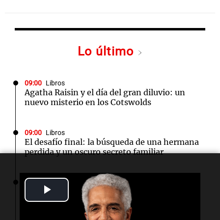
Lo último
09:00
Libros
Agatha Raisin y el día del gran diluvio: un
nuevo misterio en los Cotswolds
09:00
Libros
El desafío final: la búsqueda de una hermana
perdida y un oscuro secreto familiar
09:00
Libros
Play
El manuscrito de las almas: un viaje a los
secretos del pasado en Escocia
Video