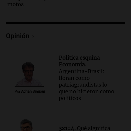
motos
Noticias Rosario
Episodios
Audio.
León XIV prioriza su visita a Perú
en su viaje a América Latina desde
Argentina
Opinión
Noticias
Episodios
Audio.
Juicio por la tragedia de las Altas
Política esquina
Cumbres: un bombero testimonia sobre
Economía.
el manejo de la ambulancia
Argentina-Brasil:
Noticias
lloran como
Episodios
patriagrandistas lo
que no hicieron como
Audio.
Avanza el juicio por la tragedia de
Por
Adrián Simioni
politicos
las Altas Cumbres en Córdoba con
testimonios clave y videos
Noticias
Episodios
Audio.
Detención de joven argentina en
3x1=4.
Qué significa