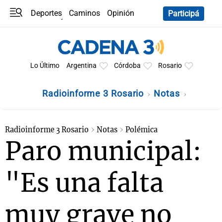
Deportes
Caminos
Opinión
Participá
Programas
Últimas coberturas
Últimas 24 h
En YouTube
Clima
Horóscopo
Lo Último
Argentina
Córdoba
Rosario
Radioinforme 3 Rosario
Notas
Radioinforme 3 Rosario
Notas
Polémica
Paro municipal:
"Es una falta
muy grave no