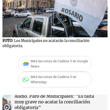
Notas
s
Notas
La Sole en
ial
Mundial 2026
Cadena 3
FOTO:
Los Municipales no acatarán la conciliación
obligatoria.
Mirá las notas de Cadena 3 en Google
News
Mirá las notas de Cadena 3 en
WhatsApp
Audio.
Paro de Municipales: "Es falta
muy grave no acatar la conciliación
obligatoria"