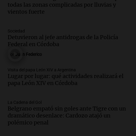
Norte muestra una leve baja en el costo
todas las zonas complicadas por lluvias y
para 10 personas
vientos fuerte
Noticias
Episodios
Audio.
La pizzería más antigua de
Sociedad
Córdoba homenajeó a León XIV con una
Detuvieron al jefe antidrogas de la Policía
pizza esculpida con su rostro
Federal en Córdoba
Radioinforme 3
Por
Juan Federico
Episodios
Audio.
Córdoba jugará un papel clave en
Visita del papa León XIV a Argentina
Lugar por lugar: qué actividades realizará el
la visita del Papa León XIV a Argentina
papa León XIV en Córdoba
Panorama Federal
Episodios
Audio.
Boca se impone a Estudiantes
La Cadena del Gol
Belgrano empató sin goles ante Tigre con un
con gol de Azcácibar en un sólido
dramático desenlace: Cardozo atajó un
desempeño del equipo
polémico penal
Noticias
Episodios