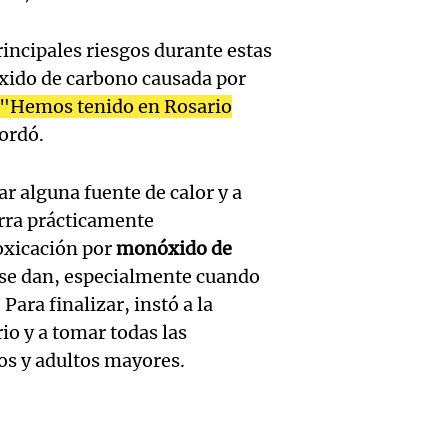
hombr
Episodios
reprod
simula
incipales riesgos durante estas
Audio.
entre 
óxido de carbono causada por
de rec
contra
por p
"Hemos tenido en Rosario
en San
cordó.
Gonzá
de fert
Panorama F
Audio.
avanz
la ost
Episodios
r alguna fuente de calor y a
teatro
rra prácticamente
testim
de mil
oxicación por
monóxido de
la bie
clave 
Amamos Arg
e se dan, especialmente cuando
Episodios
Audio.
la tem
accide
 Para finalizar, instó a la
io y a tomar todas las
Marott
Rock R
Villa 
os y adultos mayores.
cordob
bandas
Panorama F
Audio.
Episodios
Recole
todos 