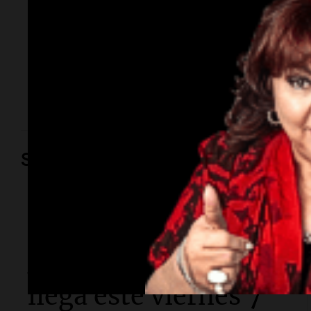
Moyano
La influencer declaró ante la Fiscalía por el episodio
ocurrido esta semana y aseguró que el hijo del
dirigente no la agredió.
Sociedad
Sociedad
Clima en Buenos
Aires: el frío polar
llega este viernes 7