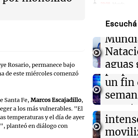
Audio.
23:08
Mundo
Intensas torme
de neo
impactan Phoe
ocasiones dura
Escuchá 
compit
semana
Mundi
Audio.
23:02
Política y Eco
Nataci
Incidentes fren
Mendo
detenidos y dos
aguas 
marcha
luye Rosario, permanece bajo
prepar
ana de este miércoles comenzó
frente 
Audio.
un fin
23:02
Sociedad
Clima en Buenos
Moren
polar llega este
Galleg
seman
agosto tras to
Turno Noch
de Santa Fe,
Marcos Escajadillo
,
enfren
y prot
Episodios
ger a los más vulnerables. "El
Audio.
22:56
Turno Noche
intens
s temperaturas y el día de ayer
ley de 
Un sismo de 4,
el Sen
Mendoza: detal
a", planteó en diálogo con
movili
Panorama F
que sorprendió 
propi
Episodios