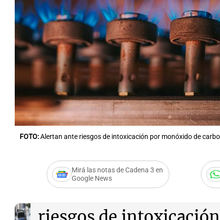
Notas
Notas
Editorial
Mundial 2026
La Sol
FOTO:
Alertan ante riesgos de intoxicación por monóxido de carb
Mirá las notas de Cadena 3 en
Google News
Audio.
Protección Civil
riesgos de intoxicació