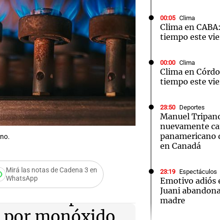
00:05
Clima
Clima en CABA:
tiempo este vie
00:00
Clima
Notas
Notas
No
Clima en Córdo
tiempo este vie
e en Cadena 3
El huracán de Arequito
Cadena 3 en
23:50
Deportes
Manuel Tripano
nuevamente c
panamericano d
ono.
en Canadá
Mirá las notas de Cadena 3 en
23:19
Espectáculos
WhatsApp
Emotivo adiós
Juani abandona 
 advierte por
madre
n por monóxido