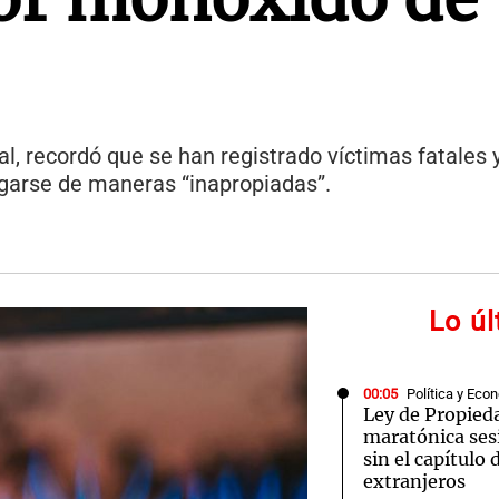
ial, recordó que se han registrado víctimas fatales
rigarse de maneras “inapropiadas”.
Lo ú
00:05
Política y Eco
Ley de Propied
maratónica ses
sin el capítulo 
extranjeros