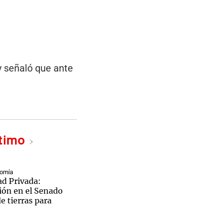
 y señaló que ante
ltimo
nomía
ad Privada:
ión en el Senado
de tierras para