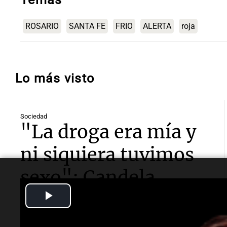
ROSARIO
SANTA FE
FRIO
ALERTA
roja
Lo más visto
Sociedad
"La droga era mía y
ni siquiera tuvimos
sexo": Candela
Play
Arizaga contó cómo
Video
fue su noche con