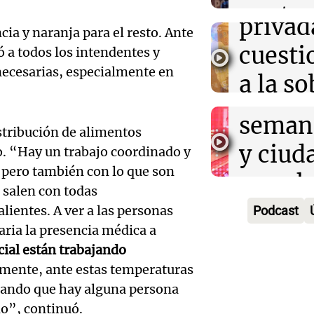
Audio.
contra
privad
ncia y naranja para el resto. Ante
Mendo
kirch
cuest
 a todos los intendentes y
prepar
Panorama F
necesarias, especialmente en
a la s
Episodios
un fin
digital
seman
Audio.
istribución de alimentos
Argent
y ciud
o. “Hay un trabajo coordinado y
"Mono
Panorama F
, pero también con lo que son
Audio.
march
Episodios
Kapan
 salen con todas
Conde
contra
lientes. A ver a las personas
Podcast
adelan
tres a
aria la presencia médica a
de tier
show 
cial están trabajando
prisió
Panorama F
mente, ante estas temperaturas
Audio.
Rosari
Episodios
suspen
rmando que hay alguna persona
Medic
Viva la Radi
io”, continuó.