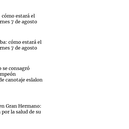
 cómo estará el
rnes 7 de agosto
Notas
tas
Notas
ba: cómo estará el
Venezuela de
rnes 7 de agosto
 Groenlandia
Comprometidos
Madur
 se consagró
ampeón
e canotaje eslalon
 en Gran Hermano:
por la salud de su