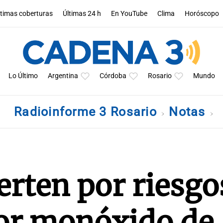
ltimas coberturas
Últimas 24 h
En YouTube
Clima
Horóscopo
Lo Último
Argentina
Córdoba
Rosario
Mundo
Radioinforme 3 Rosario
Notas
erten por riesgo
por monóxido de