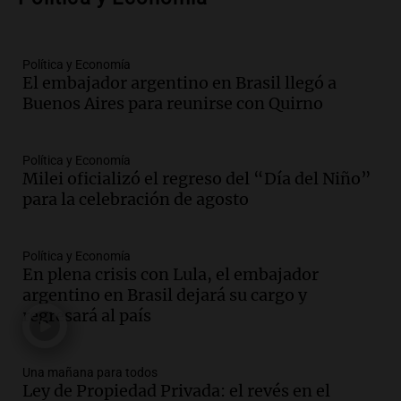
con nueva tecnología médica
Panorama Federal
Episodios
Audio.
Suspenden descuento en SUBE y
Política y Economía
El embajador argentino en Brasil llegó a
aumentan tarifas del SUBTE en Buenos
Buenos Aires para reunirse con Quirno
Aires desde agosto
Panorama Federal
Episodios
Política y Economía
Audio.
Kicillof critica la desregulación
Milei oficializó el regreso del “Día del Niño”
financiera y el aumento de la morosidad
para la celebración de agosto
en Buenos Aires
Panorama Federal
Episodios
Política y Economía
En plena crisis con Lula, el embajador
Audio.
La UNT evalúa apelación ante la
argentino en Brasil dejará su cargo y
Corte Suprema tras fallo que aparta a
regresará al país
Pagani como rector
Panorama Federal
Episodios
Una mañana para todos
Audio.
El cardenal Ángel Rossi advirtió
Ley de Propiedad Privada: el revés en el