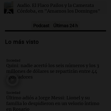
21:31
Ciencia
Audio.
El Flaco Pailos y la Camerata
Químicos rompen barreras en reacciones
Córdoba, en "Amamos los Domingos"
químicas al liberar electrones directamente en
solución
Amamos los Domingos
Episodios
Podcast
Últimas 24 h
Audio.
Patricia Palmer y Mario Pasik
hablaron de su obra en Cadena 3
Lo más visto
Amamos los Domingos
Episodios
Sociedad
Audio.
Córdoba espera a León XIV con el
Quini: nadie acertó los seis números y los 3
recuerdo del paso de Juan Pablo II: "Te
millones de dólares se repartirán entre 44
traspasaba con la mirada"
apostadores
Amamos los Domingos
Episodios
Audio.
El observatorio de Bosque Alegre,
Sociedad
un imperdible cordobés para los
Último adiós a Jorge Messi: Lionel y su
amantes de la astronomía
familia lo despidieron en un velorio íntimo
Amamos los Domingos
en Rosario