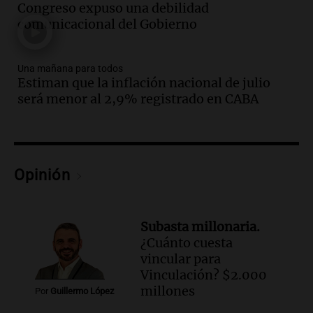
que la justicia social viene siendo
Congreso expuso una debilidad
“despreciada y burlada”
comunicacional del Gobierno
Santa Misa
Episodios
Una mañana para todos
Audio.
La Bulaya se prepara para el cierre
Estiman que la inflación nacional de julio
de su gran muestra anual con la
será menor al 2,9% registrado en CABA
participación de miles de visitantes
Panorama Federal
Episodios
Audio.
El Senado de Santa Fe aprueba
Ley de Emergencia Hídrica ante el
Opinión
fenómeno del Niño
Panorama Federal
Episodios
Subasta millonaria.
Audio.
Una mujer de 40 años muere en
¿Cuánto cuesta
un accidente en la Ruta 321 cerca de
vincular para
García Fernández
Vinculación? $2.000
Panorama Federal
millones
Por
Guillermo López
Episodios