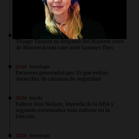
Ferro vuelve a sonreír con triunfo ante Los
Andes y se afianza en la cima de la Primera
Nacional
22:25
Tenis
Thiago Tirante se despidió del Masters 1000
de Montreal tras caer ante Learner Tien
22:04
Tecnología
Patrones generados por IA que evitan
detección de cámaras de seguridad
22:04
Mundo
Fallece Don Nelson, leyenda de la NBA y
segundo entrenador más exitoso en la
historia
22:03
Tecnología