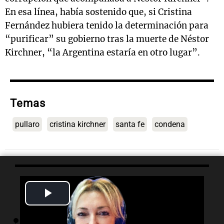
En esa línea, había sostenido que, si Cristina
Fernández hubiera tenido la determinación para
“purificar” su gobierno tras la muerte de Néstor
Kirchner, “la Argentina estaría en otro lugar”.
Temas
pullaro
cristina kirchner
santa fe
condena
Lo último
Play
Video
22:35
Deportes