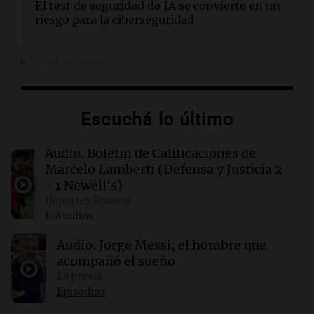
El test de seguridad de IA se convierte en un
riesgo para la ciberseguridad
21:48
Sociedad
Quini: nadie acertó los seis números y los 3
millones de dólares se repartirán entre 44
apostadores
Escuchá lo último
21:36
Deportes
Audio.
Boletín de Calificaciones de
El futbolista argentino Matías Pourrain
Marcelo Lamberti (Defensa y Justicia 2
permanece detenido en una cárcel de máxima
- 1 Newell's)
seguridad en EE. UU.
Deportes Rosario
Episodios
21:32
Ciencia
Audio.
Jorge Messi, el hombre que
¿Por qué los dinosaurios nunca evolucionaron
a tamaños diminutos si alcanzaron
acompañó el sueño
gigantescas proporciones?
La previa
Episodios