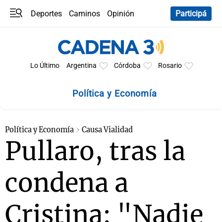
Deportes
Caminos
Opinión
Participá
Programas
Últimas coberturas
Últimas 24 h
En YouTube
Clima
Horóscopo
Lo Último
Argentina
Córdoba
Rosario
Política y Economía
Política y Economía
Causa Vialidad
Pullaro, tras la
condena a
Cristina: "Nadie