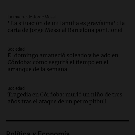
Episodios
Audio.
“No entendíamos qué cantaban”:
La muerte de Jorge Messi
la historia del club de Irlanda
"La situación de mi familia es gravísima": la
revolucionado por hinchas argentinos
carta de Jorge Messi al Barcelona por Lionel
Amamos los Domingos
Episodios
Audio.
Crisis diplomática: el embajador
Sociedad
El domingo amaneció soleado y helado en
argentino regresa al país tras conflicto
Córdoba: cómo seguirá el tiempo en el
con Brasil
arranque de la semana
Panorama Federal
Episodios
Audio.
Bomberos asisten a senderista
Sociedad
con fractura de tobillo en refugio Doña
Tragedia en Córdoba: murió un niño de tres
Rosa
años tras el ataque de un perro pitbull
Panorama Federal
Episodios
Audio.
Amaycha del Valle avanza en
investigación internacional sobre asma
Política y Economía