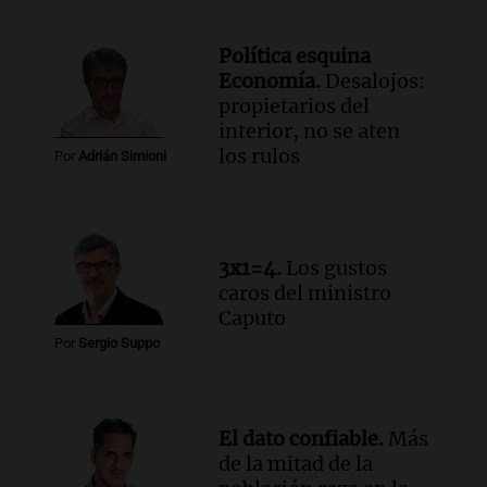
Audio.
El Tesoro Nacional captura 12
billones de pesos y genera excedente de
Política esquina
liquidez de 4 billones
Economía.
Desalojos:
Panorama Federal
propietarios del
Episodios
interior, no se aten
Audio.
La lección del Titanic y la
los rulos
Por
Adrián Simioni
humildad en tiempos de tormenta
según San Ignacio de Loyola
Panorama Federal
Episodios
3x1=4.
Los gustos
Audio.
Tormentas y filtraciones: "El
caros del ministro
agua entra por donde menos
Caputo
imaginamos"
Por
Sergio Suppo
Una Mañana para todos Rosario
Episodios
El dato confiable.
Más
de la mitad de la