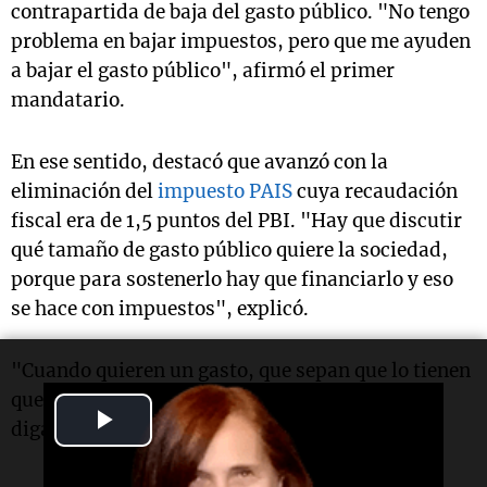
contrapartida de baja del gasto público. "No tengo
problema en bajar impuestos, pero que me ayuden
a bajar el gasto público", afirmó el primer
mandatario.
En ese sentido, destacó que avanzó con la
eliminación del
impuesto PAIS
cuya recaudación
fiscal era de 1,5 puntos del PBI. "Hay que discutir
qué tamaño de gasto público quiere la sociedad,
porque para sostenerlo hay que financiarlo y eso
se hace con impuestos", explicó.
"Cuando quieren un gasto, que sepan que lo tienen
que pagar. Quieren menos impuestos, que me
Play
digan qué gasto bajo", concluyó.
Video