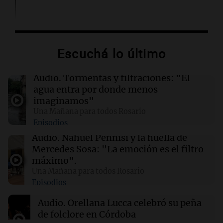
02:03
Tecnología
Airbnb acelera el lanzamiento de funciones
gracias a la inteligencia artificial en su
Escuchá lo último
búsqueda
Audio.
Tormentas y filtraciones: "El
01:49
Mundo
agua entra por donde menos
El Pentágono solicita a la industria de defensa
imaginamos"
un aumento en la producción de armas
Una Mañana para todos Rosario
Episodios
01:31
Ciencia
Audio.
Nahuel Pennisi y la huella de
Reducir alimentos dulces no disminuye
Mercedes Sosa: "La emoción es el filtro
antojos ni mejora la salud, según estudio
máximo".
Una Mañana para todos Rosario
Episodios
01:29
Mundo
El lago Mead alcanza su nivel más bajo en 90
Audio.
Orellana Lucca celebró su peña
años, evidenciando la crisis hídrica en EE.UU.
de folclore en Córdoba