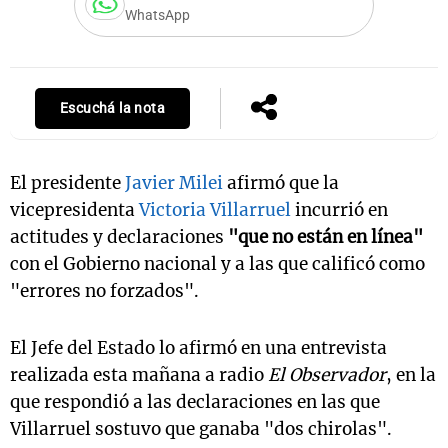
WhatsApp
Notas
s
Notas
Escuchá la nota
La Sole en
ial
Mundial 2026
Cadena 3
El presidente
Javier Milei
afirmó que la
vicepresidenta
Victoria Villarruel
incurrió en
actitudes y declaraciones
"que no están en línea"
con el Gobierno nacional y a las que calificó como
"errores no forzados".
El Jefe del Estado lo afirmó en una entrevista
realizada esta mañana a radio
El Observador
, en la
que respondió a las declaraciones en las que
Villarruel sostuvo que ganaba "dos chirolas".