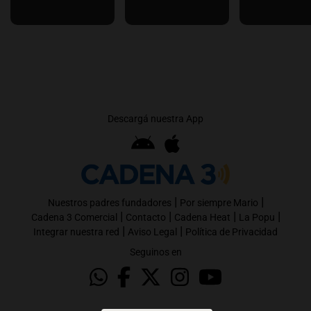
Descargá nuestra App
|
|
Nuestros padres fundadores
Por siempre Mario
|
|
|
|
Cadena 3 Comercial
Contacto
Cadena Heat
La Popu
|
|
Integrar nuestra red
Aviso Legal
Política de Privacidad
Seguinos en