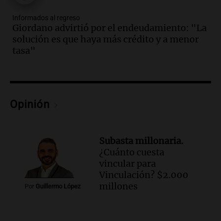
Episodios
Informados al regreso
Audio.
Una nutricionista derribó el mito
Giordano advirtió por el endeudamiento: "La
del desayuno ideal: qué alimentos
solución es que haya más crédito y a menor
conviene priorizar
tasa"
Una mañana para todos
Episodios
Audio.
Murió Jorge Messi
Opinión
Una mañana para todos
Episodios
Audio.
Mateo, a los 25 años, lucha
Subasta millonaria.
contra el tiempo: necesita un trasplante
¿Cuánto cuesta
para poder seguir viviend
vincular para
Una mañana para todos
Vinculación? $2.000
Episodios
millones
Por
Guillermo López
Audio.
Estiman que la inflación nacional
de julio será menor al 2,9% registrado