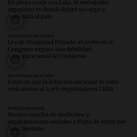
En plena crisis con Lula, el embajador
Audio.
La historia de la servilleta que
argentino en Brasil dejará su cargo y
firmó Jorge Messi para el primer
regresará al país
contrato de Leo con Barcelona
Una mañana para todos
Episodios
Una mañana para todos
Ley de Propiedad Privada: el revés en el
Audio.
Joan Gaspart: "Sin Jorge, no sé si
Congreso expuso una debilidad
Messi hubiera llegado adonde llegó"
comunicacional del Gobierno
Una mañana para todos
Episodios
Una mañana para todos
Audio.
El orgullo y el sueño argentino de
Estiman que la inflación nacional de julio
Jorge Messi en una entrevista con Rony
será menor al 2,9% registrado en CABA
Vargas en 2007
Una mañana para todos
Episodios
Política y Economía
Audio.
El abuelo de Agostina Vega, tras
Masiva marcha de sindicatos y
las nuevas detenciones: "En esa casa
organizaciones sociales a Plaza de Mayo por
todos tenían algo que ver"
San Cayetano
Una mañana para todos