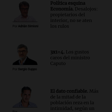
en CABA
Política esquina
Una mañana para todos
Economía.
Desalojos:
Episodios
propietarios del
Audio.
Altas Cumbres: rescataron a una
interior, no se aten
cabra que llevaba ocho días atrapada en
los rulos
Por
Adrián Simioni
un precipicio
Una mañana para todos
Episodios
Audio.
Chile planteó mejorar la
3x1=4.
Los gustos
conectividad fronteriza, aérea y digital
caros del ministro
con Jujuy
Caputo
Panorama Federal
Por
Sergio Suppo
Episodios
El dato confiable.
Más
de la mitad de la
población reza en la
intimidad, según un
Por