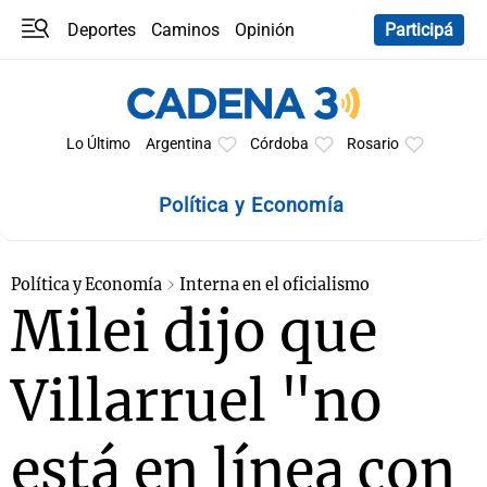
Deportes
Caminos
Opinión
Participá
Programas
Últimas coberturas
Últimas 24 h
En YouTube
Clima
Horóscopo
Lo Último
Argentina
Córdoba
Rosario
Política y Economía
Política y Economía
Interna en el oficialismo
Milei dijo que
Villarruel "no
está en línea con