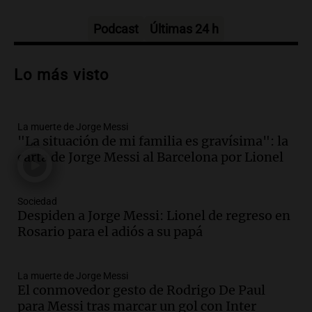
Tarde y Media
Episodios
Podcast
Últimas 24 h
Audio.
Trágico accidente en Mendoza:
un muerto y varios heridos tras caída de
Lo más visto
vehículos desde un puente
Panorama Federal
Episodios
La muerte de Jorge Messi
Audio.
Tragedia en Mendoza: un muerto
"La situación de mi familia es gravísima": la
y cinco heridos tras caer dos autos desde
carta de Jorge Messi al Barcelona por Lionel
un puente
Una mañana para todos
Episodios
Sociedad
Audio.
Messi llegará esta noche a
Despiden a Jorge Messi: Lionel de regreso en
Rosario para acompañar a su familia
Rosario para el adiós a su papá
tras la muerte de su papá
Una mañana para todos
La muerte de Jorge Messi
Episodios
El conmovedor gesto de Rodrigo De Paul
Audio.
Ley de Propiedad Privada: el revés
para Messi tras marcar un gol con Inter