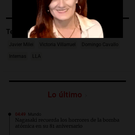
Temas
Javier Milei
Victoria Villarruel
Domingo Cavallo
Internas
LLA
Lo último
04:49
Mundo
Nagasaki recuerda los horrores de la bomba
atómica en su 81 aniversario