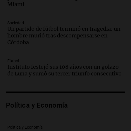
en el Congreso expuso una debilidad
Miami
comunicacional del Gobierno
Una mañana para todos
Episodios
Sociedad
Un partido de fútbol terminó en tragedia: un
Audio.
Casabindo se prepara para una
hombre murió tras descompensarse en
celebración única: 30.000 turistas y el
Córdoba
tradicional Toreo de la Vincha
Una mañana para todos
Episodios
Fútbol
Audio.
Borges, abogada de Pourrain:
Instituto festejó sus 108 años con un golazo
"Tres hombres se lo llevaron para
de Luna y sumó su tercer triunfo consecutivo
hacerle preguntas y nunca regresó"
Una mañana para todos
Episodios
Audio.
Voluntarios limpiaron 9.000
Política y Economía
metros del río Suquía y retiraron hasta
800 kilos de basura por jornada
Una mañana para todos
Episodios
Política y Economía