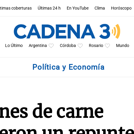
ltimas coberturas
Últimas 24 h
En YouTube
Clima
Horóscopo
Lo Último
Argentina
Córdoba
Rosario
Mundo
Política y Economía
nes de carne
eron un repunte