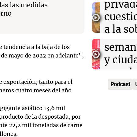
privad
das las medidas
Mendo
kirch
erno
cuest
prepar
Panorama F
a la s
Episodios
un fin
digital
seman
 tendencia a la baja de los
Audio.
Argent
s de mayo de 2022 en adelante",
y ciud
"Mono
Panorama F
Audio.
march
Episodios
Kapan
Conde
e exportación, tanto para el
contra
Podcast
adelan
meros cuatro meses del año.
tres a
de tier
show 
prisió
Panorama F
gigante asiático 13,6 mil
Audio.
Rosari
Episodios
producto de la despostada, por
suspen
Medic
Viva la Radi
te 22,2 mil toneladas de carne
hombr
Episodios
llones.