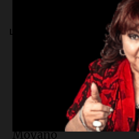
Ingreso
Exportaciones
Carne
congelada
Lo más visto
Sociedad
"La droga era mía y
ni siquiera tuvimos
sexo": Candela
Arizaga contó cómo
fue su noche con
Moyano