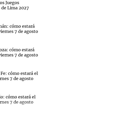
los Juegos
 de Lima 2027
mán: cómo estará
Notas
viernes 7 de agosto
tas
Notas
Venezuela de
 Groenlandia
Comprometidos
Madur
oza: cómo estará
viernes 7 de agosto
Fe: cómo estará el
rnes 7 de agosto
o: cómo estará el
rnes 7 de agosto
Sin traje