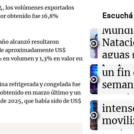
de neo
Incendio en Cu
24, los volúmenes exportados
de gas en camió
Escuchá 
compit
lor obtenido fue 16,8%
heridos
Mundi
Audio.
00:05
Política y Eco
Ley de Propied
Nataci
año alcanzó resultaron
maratónica ses
Mendo
or de aproximadamente US$
sin el capítulo 
aguas 
extranjeros
prepar
% en volumen y 1,3% en valor en
frente 
Audio.
un fin
00:05
Clima
Moren
Clima en CABA:
Galleg
seman
tiempo este vie
ina refrigerada y congelada fue
Turno Noch
 obtenido en marzo último y un
enfren
y prot
Episodios
Audio.
 de 2025, que había sido de US$
intens
ley de 
el Sen
movili
Panorama F
propi
Episodios
Audio.
contra