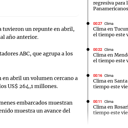
regresiva para 
Panamericanos
00:27
Clima
 tuvieron un repunte en abril,
Clima en Tucu
el tiempo este 
al año anterior.
Notas
Notas
No
00:22
Clima
e en Cadena 3
El huracán de Arequito
Cadena 3 en
tadores ABC, que agrupa a los
Clima en Mend
el tiempo este 
00:16
Clima
 en abril un volumen cercano a
Clima en Santa 
 los US$ 264,1 millones.
tiempo este vie
lúmenes embarcados muestran
00:11
Clima
Clima en Rosari
tenido muestra un avance del
tiempo este vie
Audio.
00:11
Mundo