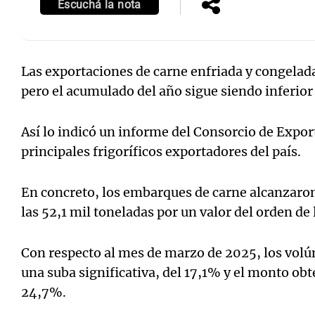
Escuchá la nota
Las exportaciones de carne enfriada y congelada
pero el acumulado del año sigue siendo inferior 
Notas
Notas
Editorial
Mundial 2026
La Sol
Así lo indicó un informe del Consorcio de Expor
principales frigoríficos exportadores del país.
En concreto, los embarques de carne alcanzaron
las 52,1 mil toneladas por un valor del orden de
Con respecto al mes de marzo de 2025, los vo
una suba significativa, del 17,1% y el monto ob
24,7%.