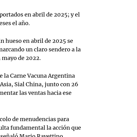
reprod
simula
Audio.
entre 
ortados en abril de 2025; y el
de rec
contra
ses el año.
por p
en San
Gonzá
de fert
in hueso en abril de 2025 se
Panorama F
Audio.
avanz
la ost
marcando un claro sendero a la
Episodios
n mayo de 2022.
teatro
testim
de mil
la bie
clave 
Amamos Arg
e la Carne Vacuna Argentina
Episodios
Audio.
Asia, Sial China, junto con 26
la tem
accide
mentar las ventas hacia ese
Marott
Rock R
Villa 
cordob
bandas
Panorama F
Audio.
Episodios
ocolo de menudencias para
Recole
todos 
Blanca
sulta fundamental la acción que
“Enfre
, señaló Mario Ravettino,