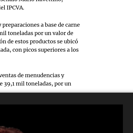
jueves
psicól
Audio.
del IPCVA.
Boca, 
Panorama F
expert
Episodios
Docen
donde 
y preparaciones a base de carne
ludopa
italia
mil toneladas por un valor de
ser li
“Tener
ón de estos productos se ubicó
visitar
La Cadena d
Audio.
ada, con picos superiores a los
casino
Episodios
ciudad
Meteo
mano 
Córdob
alertó
peligr
 ventas de menudencias y
interi
 39,1 mil toneladas, por un
Audio.
Niño t
La Argentin
sobre 
Episodios
sigue
más ll
parqu
trabaj
evento
educat
Audio.
para
extre
Amamos Arg