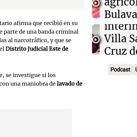
atrinc
agríco
privad
intend
Bulaya
Ahora país
Audio.
tario afirma que recibió en su
interi
divers
Episodios
e parte de una banda criminal
Anunci
Villa 
atracc
s al narcotráfico, y que se
ganado
Cruz d
del
Distrito Judicial Este de
para t
premi
tras se
Panorama F
Audio.
Episodios
Podcast
Cadena
destit
, se investigue si los
inicia
 con una maniobra de
lavado de
de 15.
Ahora país
Audio.
bonos 
Episodios
mensa
Tekis
en dis
recibi
prese
elector
Noticias
"Cordi
protec
Episodios