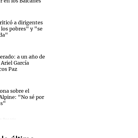
or en los Balcanes
riticó a dirigentes
los pobres" y "se
ida"
Notas
tas
Notas
Venezuela de
 Groenlandia
Comprometidos
Madur
erado: a un año de
 Ariel García
cos Paz
iona sobre el
lpine: "No sé por
os"
jos en
s Rosario
a 14 camiones de
ina: la
asa en Rosario por
drome de Diógenes