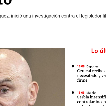
ez, inició una investigación contra el legislador lib
Lo ú
13:08
Deportes
Central recibe 
necesitado y va
firme
13:03
Mundo
Serbia intensif
controlar incen