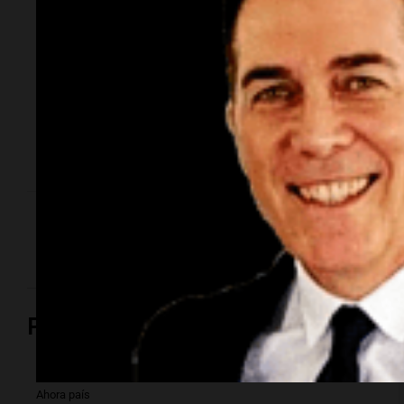
bombera cerca del
Mercado de Abasto
Fue en la ruta 19. El impacto involucró a un Renault
Clio y a un Peugeot 307. La conductora de este
último se encuentra fuera de peligro. En tanto, un
automovilista resultó con lesiones tras un vuelco en
Circunvalación.
Quién era la bombera que murió en
el trágico choque de la ruta 19
Política y Economía
Ahora país