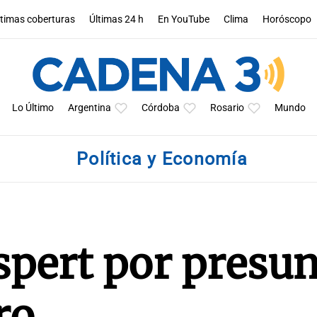
ltimas coberturas
Últimas 24 h
En YouTube
Clima
Horóscopo
Lo Último
Argentina
Córdoba
Rosario
Mundo
Política y Economía
spert por presu
ro