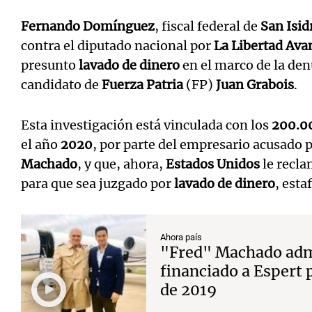
Fernando Domínguez
, fiscal federal de
San Isid
contra el diputado nacional por
La Libertad Ava
presunto
lavado de dinero
en el marco de la den
candidato de
Fuerza Patria
(FP)
Juan Grabois
.
Esta investigación está vinculada con los
200.00
el año
2020
, por parte del empresario acusado 
Machado
, y que, ahora,
Estados Unidos
le recl
para que sea juzgado por
lavado de dinero
, esta
Ahora país
"Fred" Machado adm
financiado a Espert
de 2019