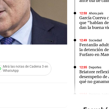
ante ola de cal
12:53
Ahora país
García Cuerva c
que "hablan de 
dan la buena v
Notas
Notas
No
12:49
Sociedad
e en Cadena 3
El huracán de Arequito
Cadena 3 en
Fentanilo adult
la detención de
Furfaro en Mar
Mirá las notas de Cadena 3 en
12:35
Deportes
WhatsApp
Briatore reflex
desempeño de A
Audio.
qué no ganam
Desalo
12:34
Siempre Junto
Retiraran hast
Argent
basura de una c
un caso de sín