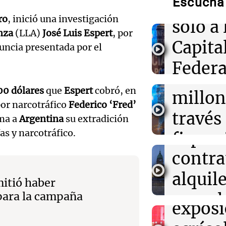
Escuchá 
ley be
Audio.
ro
, inició una investigación
solo a 
12:33
Clima
justici
nza
(LLA)
José Luis Espert
, por
Clima en Salta:
Capita
tiempo este vie
uncia presentada por el
invest
Federa
Audio.
estafa
12:31
Juntos
Los Tekis pres
alerta
0 dólares
que
Espert
cobró, en
y Mar" y llenar
serán 
millon
estudio de Cad
por narcotráfico
Federico ‘Fred’
expert
desalo
través
ama a
Argentina
su extradición
Audio.
inmobi
12:28
Clima
fas y narcotráfico.
exprés
financ
Clima en Tucu
inaugu
Noticias
el tiempo este 
contra
Mendo
Episodios
décim
alquile
Rafael
itió haber
prime
aprueb
 para la campaña
Panorama F
Audio.
exposi
Episodios
de pro