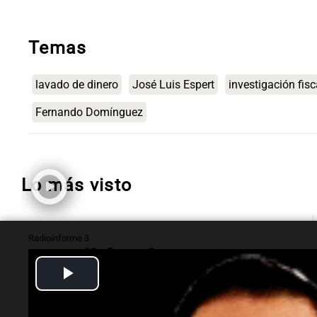
Temas
lavado de dinero
José Luis Espert
investigación fisc
Fernando Domínguez
Lo más visto
Radioinforme 3
Terrible choque en
Play
Córdoba: murió una
Video