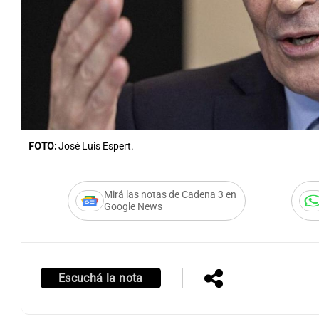
Notas
Notas
Editorial
Mundial 2026
La Sol
FOTO:
José Luis Espert.
Mirá las notas de Cadena 3 en
Google News
Escuchá la nota