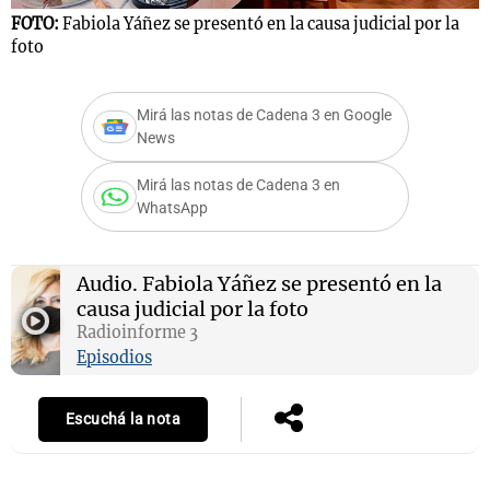
FOTO:
Fabiola Yáñez se presentó en la causa judicial por la
foto
Notas
Mirá las notas de Cadena 3 en Google
s
Notas
News
La Sole en
ial
Mundial 2026
Cadena 3
Mirá las notas de Cadena 3 en
WhatsApp
Audio.
Fabiola Yáñez se presentó en la
causa judicial por la foto
Radioinforme 3
Episodios
Escuchá la nota