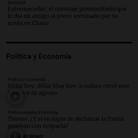
Sociedad
de Casa del Encuentro
Estremecedor: el mensaje premonitorio que
Panorama Federal
le dio un amigo al joven asesinado por su
Episodios
novia en Chaco
Audio.
Santa Fe reactivará 1.500
viviendas paralizadas tras el cierre de
Procrear en la provincia
Panorama Federal
Política y Economía
Episodios
Audio.
Debate en el Senado por la ley de
propiedad privada genera preocupación
y críticas entre senadores
Política y Economía
Dólar hoy, dólar blue hoy: a cuánto cerró este
Panorama Federal
jueves 6 de agosto
Episodios
Audio.
La comunidad boliviana en Salta:
un pilar cultural y social según Antonio
Política esquina Economía
Marocco
Tierras: ¿Y si en lugar de declamar la Patria
Panorama Federal
prueban con ocuparla?
Episodios
Por
Adrián Simioni