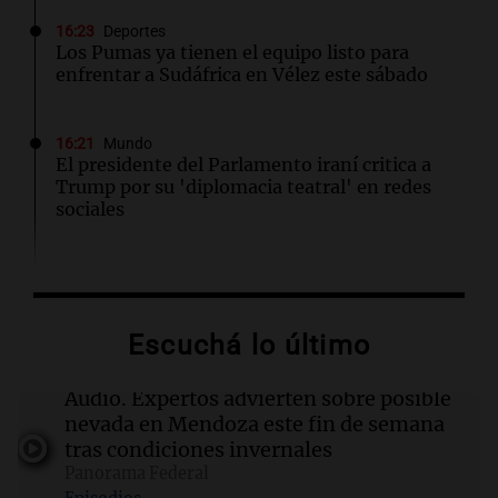
16:23
Deportes
Los Pumas ya tienen el equipo listo para
enfrentar a Sudáfrica en Vélez este sábado
16:21
Mundo
El presidente del Parlamento iraní critica a
Trump por su 'diplomacia teatral' en redes
sociales
16:20
Visita del papa León XIV a Argentina
"Difundan el milagro": el recuerdo de una
amiga del papa León XIV sobre su misión en
Escuchá lo último
Perú
Audio.
Expertos advierten sobre posible
16:19
Boca Juniors
nevada en Mendoza este fin de semana
Boca confirmó cuándo llegará al país el
tras condiciones invernales
ecuatoriano Enner Valencia
Panorama Federal