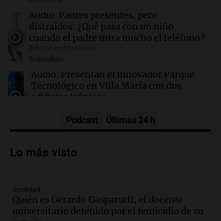
Episodios
16:06
Mundo
Audio.
Padres presentes, pero
Crisis sanitaria en Cisjordania: las políticas
distraídos: ¿Qué pasa con un niño
israelíes afectan gravemente el acceso a la
cuando el padre mira mucho el teléfono?
salud
Educar entre todos
Episodios
16:02
Mundo
Audio.
Presentan el innovador Parque
Las primarias de Tennessee marcan el debut
Tecnológico en Villa María con dos
de un controvertido mapa parlamentario que
edificios icónicos
divide Memphis
Panorama Federal
Episodios
Podcast
Últimas 24 h
Audio.
Polémica en el fútbol argentino:
árbitros bajo la lupa tras fallos
Lo más visto
controvertidos
Panorama Federal
Episodios
Sociedad
Audio.
El kirchnerismo no logra apoyo
Quién es Gerardo Gasparutti, el docente
para modificar proyecto de propiedad
universitario detenido por el femicidio de su
privada en el Senado Nacional