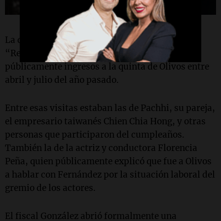
La denuncia fue realizada por la agrupación
“Republicanos Unidos”, cuando se conocieron
públicamente ingresos a la quinta de Olivos entre
abril y julio del año pasado.
Entre esas visitas estaban las de Pachhi, su pareja,
el empresario taiwanés Chien Chia Hong, y otras
personas que participaron del cumpleaños.
También la de la actriz y conductora Florencia
Peña, quien públicamente explicó que fue a Olivos
a hablar con Fernández por la situación laboral del
gremio de los actores.
El fiscal González abrió formalmente una