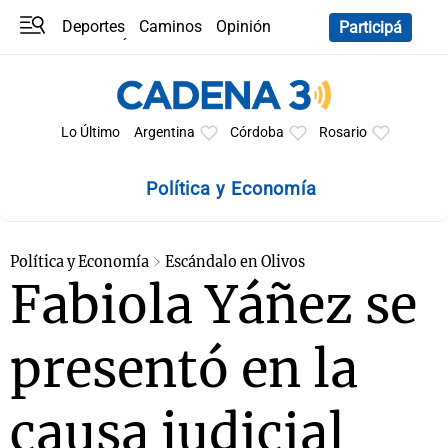
Deportes
Caminos
Opinión
Participá
Programas
Últimas coberturas
Últimas 24 h
En YouTube
Clima
Horóscopo
Lo Último
Argentina
Córdoba
Rosario
Política y Economía
Política y Economía
Escándalo en Olivos
Fabiola Yáñez se
presentó en la
causa judicial