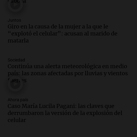
esposa
Panorama Federal
Episodios
Audio.
Estados Unidos advierte sobre
Juntos
contrato entre cooperativa argentina y
Giro en la causa de la mujer a la que le
Huawei en Neuquén
“explotó el celular”: acusan al marido de
Panorama Federal
matarla
Episodios
Audio.
El vicegobernador de Salta resalta
Sociedad
la presencia de 70.000 bolivianos en la
Continúa una alerta meteorológica en medio
provincia y su integración
país: las zonas afectadas por lluvias y vientos
Panorama Federal
fuertes
Episodios
Audio.
La amiga del Papa León XIV
recordó su paso por Perú: "Nos decía
Ahora país
Caso María Lucila Pagani: las claves que
siempre: ''Difundan el milagro''"
derrumbaron la versión de la explosión del
Viva la Radio
celular
Episodios
Audio.
Santa Fe, segunda provincia con
más femicidios del país, según informe