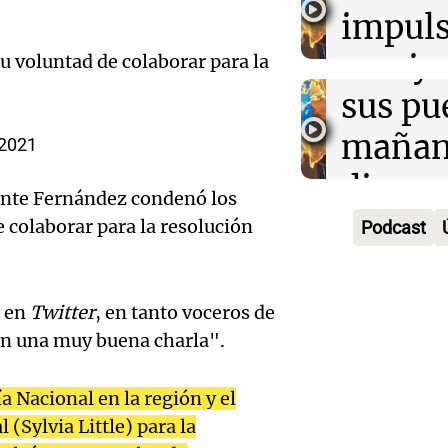
la rura
impuls
Deportes Ro
Episodios
Audio.
Bulaya
crecim
u voluntad de colaborar para la
María 
sus pu
Villa 
nuevo
mañan
Panorama F
 2021
Episodios
edifici
divers
Audio.
ente Fernández condenó los
proyec
activi
 colaborar para la resolución
Podcast
Rosari
casa d
sorpre
Centra
estudi
Panorama F
a en
Twitter
, en tanto voceros de
Aldosi
Episodios
48 mun
n una muy buena charla".
Audio.
(Zalaz
involu
Recom
 Nacional en la región y el
contra
Audio.
Panorama F
 (Sylvia Little) para la
de vin
Episodios