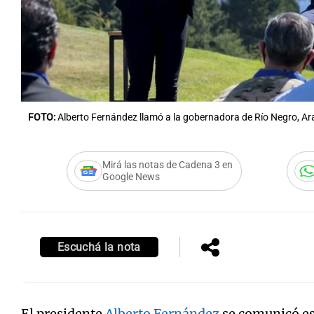
Notas
Notas
FOTO:
Alberto Fernández llamó a la gobernadora de Río Negro, Ar
Editorial
Mundial 2026
La Sol
Mirá las notas de Cadena 3 en
Google News
Escuchá la nota
El presidente
Alberto Fernández
se comunicó es