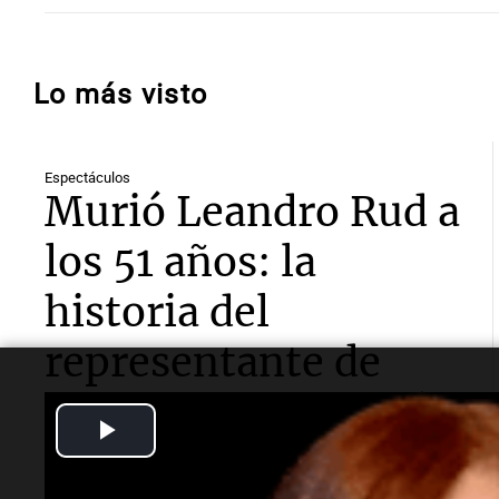
Lo más visto
Espectáculos
Murió Leandro Rud a
los 51 años: la
historia del
representante de
modelos que marcó
Play
una época
Video