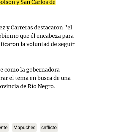
relato
inicia 
Bolsón y San Carlos de
para di
Greco
exposi
fin de
Deportes Ro
la Soc
z y Carreras destacaron "el
Episodios
Audio.
Mendo
obierno que él encabeza para
Rural 
María 
ificaron la voluntad de seguir
Panorama F
Bulaya
Episodios
nuevo
activi
Audio.
edific
nte como la gobernadora
para t
rar el tema en busca de una
Prepar
casa d
rovincia de Río Negro.
famili
finales
estudi
Panorama F
Audio.
gran
para j
Episodios
Denunc
exposi
de la 
repres
la soc
ente
Mapuches
cnflicto
Panorama F