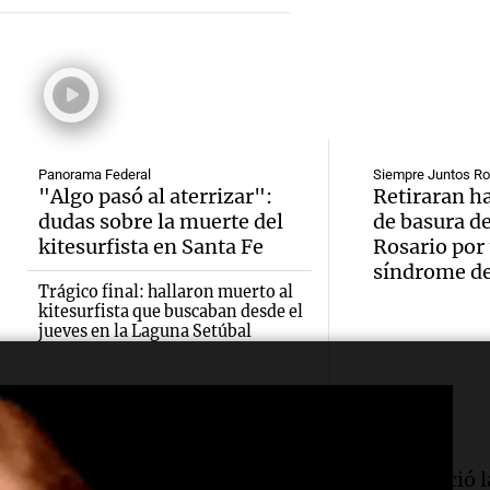
Episodios
Audio.
Congr
rural 
Galleg
evacua
este s
report
derra
Panorama F
Episodios
Audio.
extre
oxígen
Panorama Federal
Siempre Juntos Ro
justici
"Algo pasó al aterrizar":
Retiraran h
llega 
Monte
dudas sobre la muerte del
de basura de
recono
para e
kitesurfista en Santa Fe
Rosario por
Panorama F
Audio.
síndrome d
Episodios
COVID
de la 
Trágico final: hallaron muerto al
Aumen
kitesurfista que buscaban desde el
enfer
brigad
jueves en la Laguna Setúbal
tarifas
laboral
Panorama F
en San
Episodios
Audio.
muerte
partir 
Irrazá
Sociedad
Básquet
docen
Rescataron a 146 perros
Se conoció l