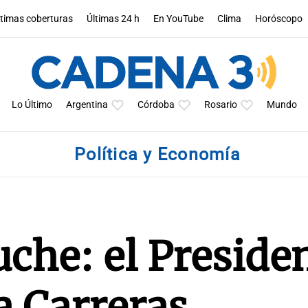
ltimas coberturas
Últimas 24 h
En YouTube
Clima
Horóscopo
Lo Último
Argentina
Córdoba
Rosario
Mundo
Política y Economía
che: el Preside
a Carreras