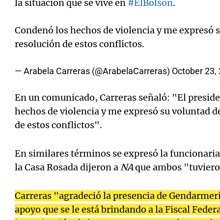
la situación que se vive en
#ElBolsón
.
Condenó los hechos de violencia y me expresó s
resolución de estos conflictos.
— Arabela Carreras (@ArabelaCarreras)
October 23,
En un comunicado, Carreras señaló: "El presid
hechos de violencia y me expresó su voluntad de
de estos conflictos".
En similares términos se expresó la funcionari
la Casa Rosada dijeron a
NA
que ambos "tuviero
Carreras "agradeció la presencia de Gendarmería
apoyo que se le está brindando a la Fiscal Federal