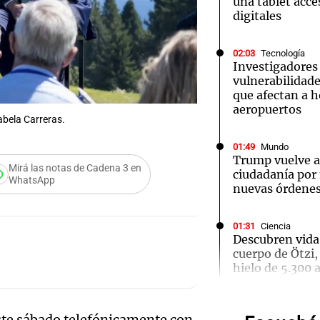
una tablet acces
digitales
02:03
Tecnología
Investigadores
vulnerabilidade
que afectan a h
Notas
Notas
No
aeropuertos
abela Carreras.
e en Cadena 3
El huracán de Arequito
Cadena 3 en
01:49
Mundo
Trump vuelve a 
Mirá las notas de Cadena 3 en
ciudadanía por
WhatsApp
nuevas órdenes
01:31
Ciencia
Audio.
Descubren vida
cuerpo de Ötzi,
Ensam
hielo de 5.300 
Munici
00:55
Mundo
te sábado telefónicamente con
China se prepar