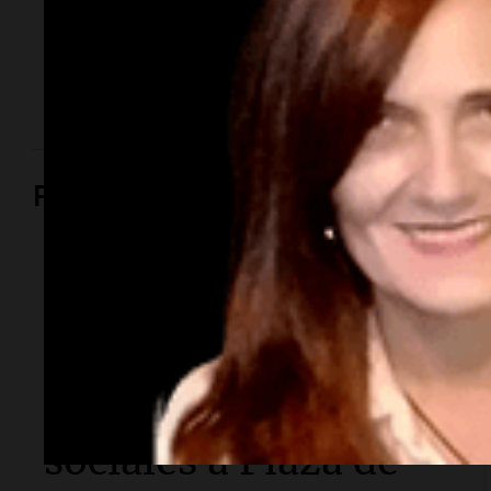
El empresario y conductor falleció tras una larga
lucha contra un cáncer de parótida. Fundó una de las
agencias de modelos más reconocidas y luego volcó
su historia a la televisión.
Política y Economía
Política y Economía
Masiva marcha de
sindicatos y
organizaciones
sociales a Plaza de