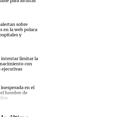
ible para artistas
 alertan sobre
s en la web polaca
Notas
ospitales y
tas
Notas
Venezuela de
 Groenlandia
Comprometidos
Madur
intentar limitar la
 nacimiento con
 ejecutivas
El
 inesperada en el
 el hombre de
ble
años
pal de
a para el tifón