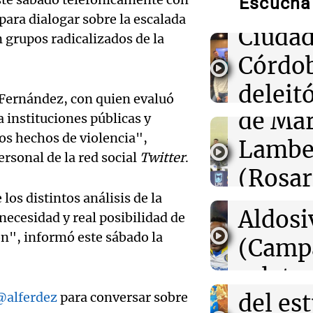
Escuchá 
Músic
Dolphin; cierra
 para dialogar sobre la escalada
actividades turí
Audio.
Ciudad
n grupos radicalizados de la
provincias
de
Córdo
00:32
Clima
Califi
deleitó
Clima en Salta:
 Fernández, con quien evaluó
tiempo este sá
de Mar
oyente
a instituciones públicas y
Audio.
los hechos de violencia",
00:27
Lambe
Clima
radio 
Clima en Tucu
de Ros
rsonal de la red social
Twitter
.
el tiempo este 
(Rosar
tango
Centra
os distintos análisis de la
Central
Amamos Arg
00:21
Clima
Audio.
Aldosi
 necesidad y real posibilidad de
Clima en Mend
Episodios
Aldosi
el tiempo este 
ón", informó este sábado la
desarr
(Camp
Deportes Ro
Audio.
urbano
relato
Episodios
exposi
del es
@alferdez
para conversar sobre
Greco