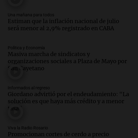
Audio.
Joan Gaspart: "Sin Jorge, no sé si
Messi hubiera llegado adonde llegó"
Una mañana para todos
Una mañana para todos
Estiman que la inflación nacional de julio
Episodios
será menor al 2,9% registrado en CABA
Audio.
El orgullo y el sueño argentino de
Jorge Messi en una entrevista con Rony
Vargas en 2007
Política y Economía
Masiva marcha de sindicatos y
Una mañana para todos
organizaciones sociales a Plaza de Mayo por
Episodios
San Cayetano
Audio.
El abuelo de Agostina Vega, tras
las nuevas detenciones: "En esa casa
todos tenían algo que ver"
Informados al regreso
Una mañana para todos
Giordano advirtió por el endeudamiento: "La
Episodios
solución es que haya más crédito y a menor
Audio.
Una nutricionista derribó el mito
tasa"
del desayuno ideal: qué alimentos
conviene priorizar
Viva la Radio Rosario
Una mañana para todos
Promocionan cortes de cerdo a precio
Episodios