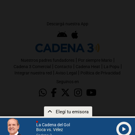
Descargá nuestra App
|
|
Nuestros padres fundadores
Por siempre Mario
|
|
|
|
Cadena 3 Comercial
Contacto
Cadena Heat
La Popu
|
|
Integrar nuestra red
Aviso Legal
Política de Privacidad
Seguinos en
Elegí tu emisora
La Cadena del Gol
Boca vs. Vélez