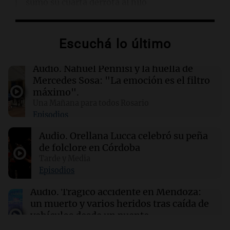
sumó su cuarta derrota al hilo
18:05
Deportes
Escuchá lo último
Los Pumas no logran vencer a Sudáfrica en un
intenso partido en el José Amalfitani
Audio.
Nahuel Pennisi y la huella de
Mercedes Sosa: "La emoción es el filtro
18:03
Tecnología
máximo".
OpenAI adquiere la startup de presentaciones
Una Mañana para todos Rosario
NextSlide para potenciar ChatGPT
Episodios
Audio.
Orellana Lucca celebró su peña
18:03
Tecnología
de folclore en Córdoba
Google redefine cómo nombra a los grupos de
hackers y su impacto en la ciberseguridad
Tarde y Media
Episodios
Audio.
Trágico accidente en Mendoza:
un muerto y varios heridos tras caída de
vehículos desde un puente
Panorama Federal