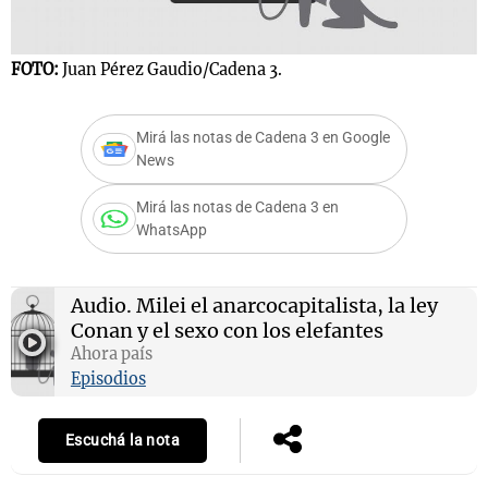
FOTO:
Juan Pérez Gaudio/Cadena 3.
Notas
s
Notas
Mirá las notas de Cadena 3 en Google
La Sole en
News
ial
Mundial 2026
Cadena 3
Mirá las notas de Cadena 3 en
WhatsApp
Audio.
Milei el anarcocapitalista, la ley
Conan y el sexo con los elefantes
Ahora país
Episodios
Escuchá la nota