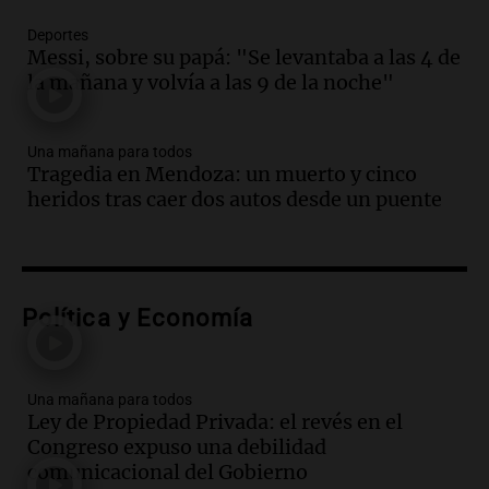
tradicional Toreo de la Vincha
Una mañana para todos
Deportes
Episodios
Messi, sobre su papá: "Se levantaba a las 4 de
la mañana y volvía a las 9 de la noche"
Audio.
Borges, abogada de Pourrain:
"Tres hombres se lo llevaron para
hacerle preguntas y nunca regresó"
Una mañana para todos
Una mañana para todos
Tragedia en Mendoza: un muerto y cinco
Episodios
heridos tras caer dos autos desde un puente
Audio.
Voluntarios limpiaron 9.000
metros del río Suquía y retiraron hasta
800 kilos de basura por jornada
Una mañana para todos
Episodios
Política y Economía
Audio.
La historia de la servilleta que
firmó Jorge Messi para el primer
contrato de Leo con Barcelona
Una mañana para todos
Ley de Propiedad Privada: el revés en el
Una mañana para todos
Congreso expuso una debilidad
Episodios
comunicacional del Gobierno