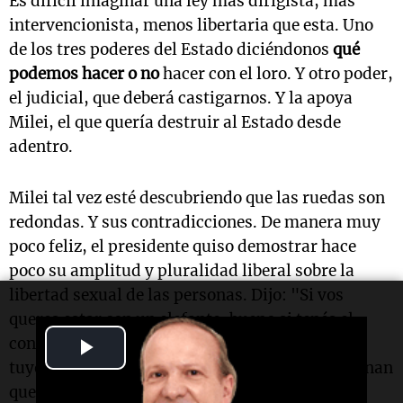
Es difícil imaginar una ley más dirigista, más
intervencionista, menos libertaria que esta. Uno
de los tres poderes del Estado diciéndonos
qué
podemos hacer o no
hacer con el loro. Y otro poder,
el judicial, que deberá castigarnos. Y la apoya
Milei, el que quería destruir al Estado desde
adentro.
Milei tal vez esté descubriendo que las ruedas son
redondas. Y sus contradicciones. De manera muy
poco feliz, el presidente quiso demostrar hace
poco su amplitud y pluralidad liberal sobre la
libertad sexual de las personas. Dijo: "Si vos
queres estar con un elefante, bueno si tenés el
Play
consentimiento de un elefante, es un problema
tuyo y del elefante". Bueno, no, Milei. La ley Conan
Video
que usted apoya castiga con dos a seis años de