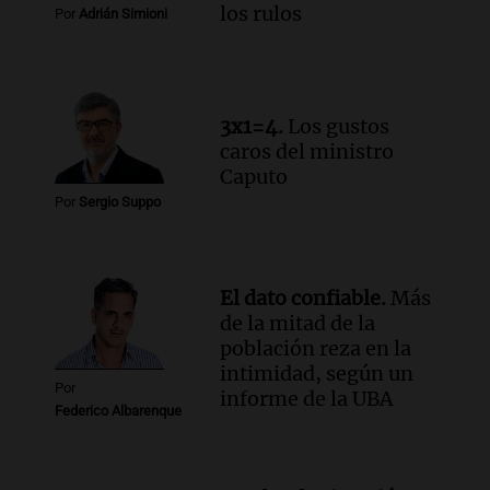
Una mañana para todos
los rulos
Por
Adrián Simioni
Episodios
Audio.
Chile planteó mejorar la
conectividad fronteriza, aérea y digital
con Jujuy
3x1=4.
Los gustos
Panorama Federal
caros del ministro
Episodios
Caputo
Audio.
Del fitness a la longevidad: por
Por
Sergio Suppo
qué crece el consumo de alimentos con
proteínas
Una mañana para todos
Episodios
El dato confiable.
Más
de la mitad de la
población reza en la
intimidad, según un
Por
informe de la UBA
Federico Albarenque