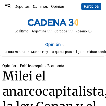
Deportes
Caminos
Opinión
Participá
Programas
Últimas coberturas
Últimas 24 h
En YouTube
Clima
Horóscopo
Lo Último
Argentina
Córdoba
Rosario
Opinión
La otra mirada
El Mundo Hoy
La quinta pata del gato
El dato confi
Opinión
Política esquina Economía
Milei el
anarcocapitalista