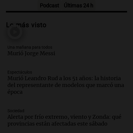
Episodios
Podcast
Últimas 24 h
Audio.
Tragedia en Mendoza: un muerto
y cinco heridos tras caer dos autos desde
Lo más visto
un puente
Una mañana para todos
Episodios
Una mañana para todos
Audio.
Messi llegará esta noche a
Murió Jorge Messi
Rosario para acompañar a su familia
tras la muerte de su papá
Una mañana para todos
Espectáculos
Episodios
Murió Leandro Rud a los 51 años: la historia
Audio.
Ley de Propiedad Privada: el revés
del representante de modelos que marcó una
en el Congreso expuso una debilidad
época
comunicacional del Gobierno
Una mañana para todos
Sociedad
Episodios
Alerta por frío extremo, viento y Zonda: qué
Audio.
Casabindo se prepara para una
provincias están afectadas este sábado
celebración única: 30.000 turistas y el