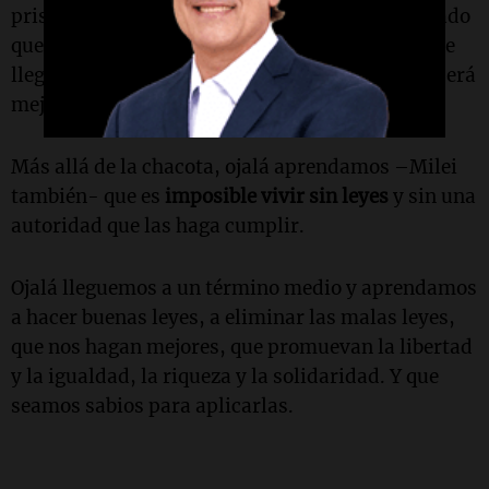
prisión el abuso sexual a cualquier animal. Y dado
que hasta ahora no podemos saber si un elefante
llegado el caso presta o no su consentimiento, será
mejor
abstenerse.
Más allá de la chacota, ojalá aprendamos –Milei
también- que es
imposible vivir sin leyes
y sin una
autoridad que las haga cumplir.
Ojalá lleguemos a un término medio y aprendamos
a hacer buenas leyes, a eliminar las malas leyes,
que nos hagan mejores, que promuevan la libertad
y la igualdad, la riqueza y la solidaridad. Y que
seamos sabios para aplicarlas.