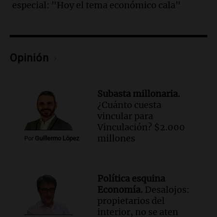
especial: "Hoy el tema económico cala"
Audio.
Murió Jorge Messi
Una mañana para todos
Episodios
Opinión
Audio.
Mateo, a los 25 años, lucha
contra el tiempo: necesita un trasplante
para poder seguir viviend
Subasta millonaria.
Una mañana para todos
¿Cuánto cuesta
Episodios
vincular para
Audio.
Estiman que la inflación nacional
Vinculación? $2.000
de julio será menor al 2,9% registrado
millones
Por
Guillermo López
en CABA
Una mañana para todos
Episodios
Política esquina
Audio.
Altas Cumbres: rescataron a una
Economía.
Desalojos:
cabra que llevaba ocho días atrapada en
propietarios del
un precipicio
interior, no se aten