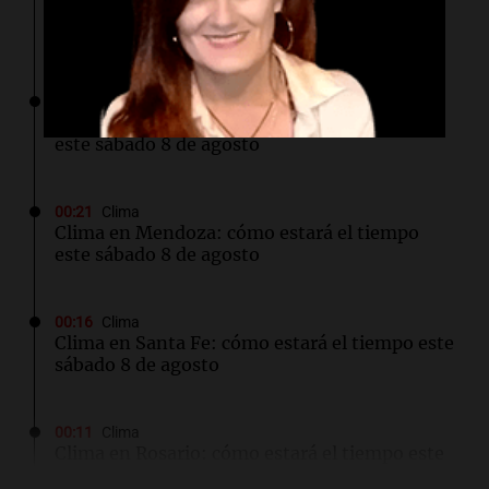
Clima en Salta: cómo estará el tiempo este
sábado 8 de agosto
00:27
Clima
Clima en Tucumán: cómo estará el tiempo
este sábado 8 de agosto
00:21
Clima
Clima en Mendoza: cómo estará el tiempo
este sábado 8 de agosto
00:16
Clima
Clima en Santa Fe: cómo estará el tiempo este
sábado 8 de agosto
00:11
Clima
Clima en Rosario: cómo estará el tiempo este
sábado 8 de agosto