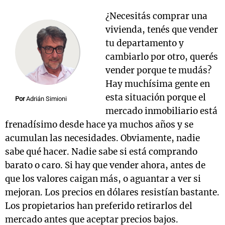
¿Necesitás comprar una
vivienda, tenés que vender
tu departamento y
Notas
s
Notas
cambiarlo por otro, querés
La Sole en
vender porque te mudás?
ial
Mundial 2026
Cadena 3
Hay muchísima gente en
esta situación porque el
Por
Adrián Simioni
mercado inmobiliario está
frenadísimo desde hace ya muchos años y se
acumulan las necesidades. Obviamente, nadie
sabe qué hacer. Nadie sabe si está comprando
barato o caro. Si hay que vender ahora, antes de
que los valores caigan más, o aguantar a ver si
mejoran. Los precios en dólares resistían bastante.
Los propietarios han preferido retirarlos del
mercado antes que aceptar precios bajos.