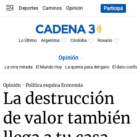
Deportes
Caminos
Opinión
Participá
Programas
Últimas coberturas
Últimas 24 h
En YouTube
Clima
Horóscopo
Lo Último
Argentina
Córdoba
Rosario
Opinión
La otra mirada
El Mundo Hoy
La quinta pata del gato
El dato confi
Opinión
Política esquina Economía
La destrucción
de valor también