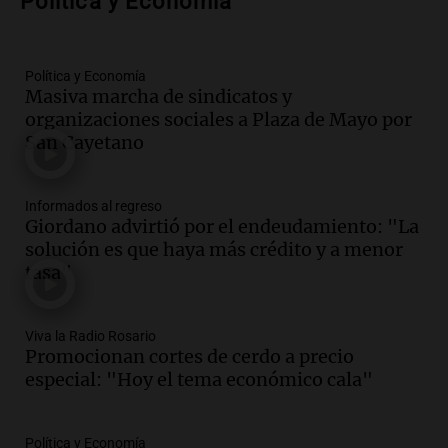
Política y Economía
Panorama Federal
Episodios
Audio.
Denuncias por represión en el
Política y Economía
Congreso y evacuación por derrame de
Masiva marcha de sindicatos y
oxígeno en Montecastro
organizaciones sociales a Plaza de Mayo por
Panorama Federal
San Cayetano
Episodios
Audio.
Río Gallegos reporta frío extremo
Informados al regreso
y llega avión para escuelas de la décima
Giordano advirtió por el endeudamiento: "La
brigada aérea
solución es que haya más crédito y a menor
Panorama Federal
tasa"
Episodios
Audio.
La justicia reconoce al COVID
como enfermedad laboral tras la muerte
Viva la Radio Rosario
Promocionan cortes de cerdo a precio
de un docente
especial: "Hoy el tema económico cala"
Panorama Federal
Episodios
Audio.
Aumento de tarifas de luz en San
Política y Economía