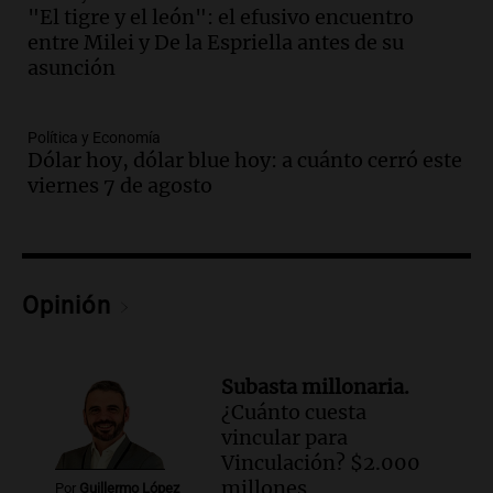
Luis a partir de agosto por nueva
"El tigre y el león": el efusivo encuentro
regulación de la energía
entre Milei y De la Espriella antes de su
Panorama Federal
asunción
Episodios
Audio.
Gabriela Irrazábal: “Un 35,5% de
la población del país fue a templos a
Política y Economía
Dólar hoy, dólar blue hoy: a cuánto cerró este
buscar ayuda el último año”
viernes 7 de agosto
La Argentina, hoy
Episodios
Audio.
"Algo pasó al aterrizar": dudas
sobre la muerte del kitesurfista en
Santa Fe.
Opinión
Noticias Rosario
Episodios
Audio.
José Roccuzzo, cortes de carne y
Subasta millonaria.
compras de Antonella: bromas en
¿Cuánto cuesta
Rosario.
vincular para
Ahora país
Vinculación? $2.000
Episodios
millones
Por
Guillermo López