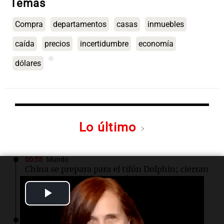
Temas
Compra
departamentos
casas
inmuebles
caída
precios
incertidumbre
economía
dólares
Lo último
00:55
Mundo
China se prepara para el tifón Dolphin; cierran
escuelas y actividades turísticas en varias
provincias
Play
Video
00:32
Clima