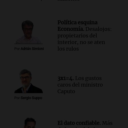
Audio.
José Roccuzzo, cortes de carne y
compras de Antonella: bromas en
Rosario.
Política esquina
Viva la Radio Rosario
Economía.
Desalojos:
Episodios
propietarios del
Audio.
Luciano Cáceres llega a Córdoba a
interior, no se aten
presentar “Paraíso”, una obra que
los rulos
Por
Adrián Simioni
cuestiona certezas masculinas
Amamos Argentina
Episodios
3x1=4.
Los gustos
caros del ministro
Caputo
Por
Sergio Suppo
El dato confiable.
Más