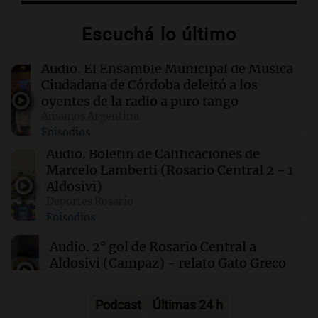
Escuchá lo último
00:08
La Cadena del Gol
Independiente Rivadavia venció de local a
Estudiantes de Río Cuarto y escala posiciones
Audio.
El Ensamble Municipal de Música
en su zona
Ciudadana de Córdoba deleitó a los
oyentes de la radio a puro tango
Amamos Argentina
00:05
Clima
Episodios
Clima en CABA: cómo estará el tiempo este
sábado 8 de agosto
Audio.
Boletín de Calificaciones de
Marcelo Lamberti (Rosario Central 2 - 1
Aldosivi)
00:00
Clima
Deportes Rosario
Clima en Córdoba: cómo estará el tiempo este
Episodios
sábado 8 de agosto
Audio.
2° gol de Rosario Central a
Aldosivi (Campaz) - relato Gato Greco
Deportes Rosario
Episodios
Podcast
Últimas 24 h