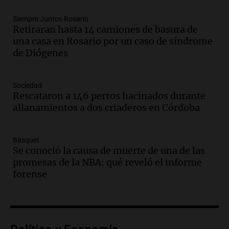
Episodios
Audio.
Recomendaciones de vino
Siempre Juntos Rosario
Retiraran hasta 14 camiones de basura de
bonarda para disfrutar el fin de semana
una casa en Rosario por un caso de síndrome
en Mendoza
de Diógenes
Panorama Federal
Episodios
Audio.
Mañana inicia la gran exposición
Sociedad
en la Sociedad Rural de Bulaya con
Rescataron a 146 perros hacinados durante
actividades para toda la familia
allanamientos a dos criaderos en Córdoba
Panorama Federal
Episodios
Básquet
Audio.
Villa María presenta nuevos
Se conoció la causa de muerte de una de las
edificios y una casa del estudiante para
promesas de la NBA: qué reveló el informe
jóvenes de la región
forense
Panorama Federal
Episodios
Audio.
Preparativos finales para la gran
exposición en la sociedad rural de
Bulaya este sábado