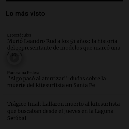
Audio.
Nuevo desarrollo urbano y casa
del estudiante impulsan el crecimiento
Lo más visto
en Villa María
Panorama Federal
Episodios
Espectáculos
Audio.
La gran exposición de la rural de
Murió Leandro Rud a los 51 años: la historia
la Bulaya abrirá sus puertas mañana con
del representante de modelos que marcó una
diversas actividades y sorpresas
época
Panorama Federal
Episodios
Audio.
Villa María presenta nuevos
Panorama Federal
edificios y proyecta una casa del
"Algo pasó al aterrizar": dudas sobre la
estudiante con 48 municipios
muerte del kitesurfista en Santa Fe
involucrados
Panorama Federal
Episodios
Trágico final: hallaron muerto al kitesurfista
Audio.
1° gol de Rosario Central a
que buscaban desde el jueves en la Laguna
Aldosivi (Zalazar en contra) - relato
Setúbal
Gato Greco
Deportes Rosario