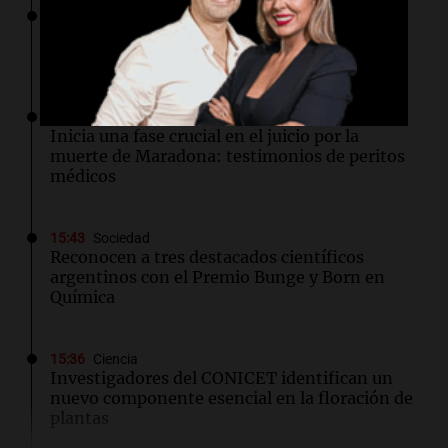
16:00
Política y Economía
Dólar hoy, dólar blue hoy: a cuánto cerró este
lunes 10 de agosto
15:58
Sociedad
Inicia una fase crucial en el juicio por la
muerte de Maradona: testimonios de peritos
médicos
15:43
Sociedad
Reconocen a tres destacados científicos
argentinos con el Premio Bunge y Born en
Química
15:36
Ciencia
Investigadores del CONICET identifican un
nuevo componente esencial en la floración de
plantas