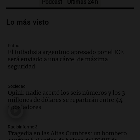
Episodios
Podcast
Últimas 24 h
Audio.
Haldo evalúa su participación en
reunión de gobernadores sobre ley de
Lo más visto
zonas cálidas y frías
Panorama Federal
Episodios
Fútbol
Audio.
Reunión de gobernadores: Haldo
El futbolista argentino apresado por el ICE
aún no define su participación mientras
será enviado a una cárcel de máxima
se negocian zonas frías y cálidas
seguridad
Panorama Federal
Episodios
Audio.
Mercado Libre suma 2 mil
Sociedad
empleos en Córdoba en un nuevo centro
Quini: nadie acertó los seis números y los 3
en Juárez Celman
millones de dólares se repartirán entre 44
Viva la Radio
apostadores
Episodios
Audio.
Juan Manzur insinúa su posible
Radioinforme 3
candidatura a gobernador en Tucumán
Tragedia en las Altas Cumbres: un bombero
para 2027