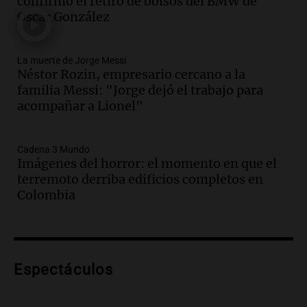
confirmó el retiro de bolsos del BMW de
Panorama Federal
Oscar González
Episodios
Audio.
Continúa el juicio a Óscar
González con testimonios clave sobre el
La muerte de Jorge Messi
Néstor Rozin, empresario cercano a la
choque mortal
familia Messi: "Jorge dejó el trabajo para
Panorama Federal
acompañar a Lionel"
Episodios
Audio.
Gustavo Sainz entrega viviendas
y critica la falta de aporte nacional en
Cadena 3 Mundo
proyectos provinciales
Imágenes del horror: el momento en que el
Panorama Federal
terremoto derriba edificios completos en
Episodios
Colombia
Audio.
Productores rurales protestan
por el deterioro de rutas y caminos en el
país
Panorama Federal
Espectáculos
Episodios
Audio.
Salta registra 5.000 casos de
violencia escolar en lo que va del año,