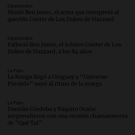
afirma el secretario Becker
Espectáculos
Murió Ben Jones, el actor que interpretó al
Panorama Federal
querido Cooter de Los Dukes de Hazzard
Episodios
Audio.
Terremoto en Colombia deja un
saldo trágico de 111 muertos y miles de
Espectáculos
afectados en varias localidades
Falleció Ben Jones, el icónico Cooter de Los
Panorama Federal
Dukes de Hazzard, a los 84 años
Episodios
Audio.
Adorni tiene quince días para
La Popu
aclarar el origen de su patrimonio ante
La Konga llegó a Uruguay y “Universo
la justicia
Paralelo” sonó al ritmo de la murga
Panorama Federal
Episodios
Audio.
Matías Morlán ofrece 150
La Popu
millones para suspender juicio por
Damián Córdoba y Paquito Ocaño
marcas de Diego Maradona
sorprendieron con una versión chamamecera
Panorama Federal
de “Qué Tal”
Episodios