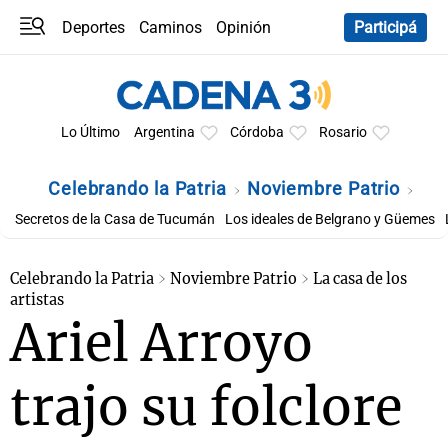
Deportes
Caminos
Opinión
Participá
Programas
Últimas coberturas
Últimas 24 h
En YouTube
Clima
Horóscopo
Lo Último
Argentina
Córdoba
Rosario
Celebrando la Patria
Noviembre Patrio
Secretos de la Casa de Tucumán
Los ideales de Belgrano y Güemes
Celebrando la Patria
Noviembre Patrio
La casa de los
artistas
Ariel Arroyo
trajo su folclore