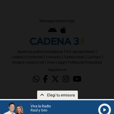
Descargá nuestra App
|
|
Nuestros padres fundadores
Por siempre Mario
|
|
|
|
Cadena 3 Comercial
Contacto
Cadena Heat
La Popu
|
|
Integrar nuestra red
Aviso Legal
Política de Privacidad
Seguinos en
Elegí tu emisora
Viva la Radio
Raúl y Geo