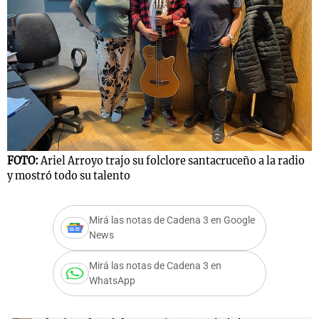
Notas
s
Notas
La Sole en
ial
Mundial 2026
Cadena 3
FOTO:
Ariel Arroyo trajo su folclore santacruceño a la radio
y mostró todo su talento
Mirá las notas de Cadena 3 en Google
News
Mirá las notas de Cadena 3 en
WhatsApp