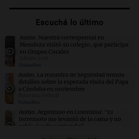
15:35
Mundo
Estados Unidos registró en julio el mes más
Escuchá lo último
caluroso de su historia
Audio.
Nuestra corresponsal en
15:33
Viva la Radio
Mendoza visitó su colegio, que participa
Mercado Libre suma 2 mil empleos en
en Grupos Corales
Córdoba en un nuevo centro en Juárez Celman
Edición 2026
Episodios
15:32
Mundo
Audio.
La ministra de Seguridad brinda
Los gestos personales de Xi Jinping que
detalles sobre la esperada visita del Papa
definen su estilo diplomático en el mundo
a Córdoba en noviembre
Panorama Federal
Episodios
15:30
Cadena 3 Mundo
Pánico en Colombia: un terremoto de
Audio.
Argentino en Colombia: "El
magnitud 7,4 sacudió el país y hay al menos
terremoto me levantó de la cama y no
100 muertos
sabía si salir corriendo"
Viva la Radio