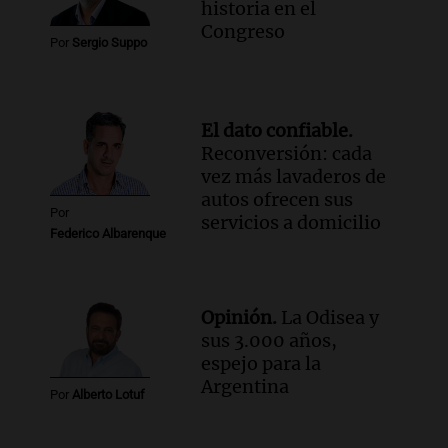
historia en el
Episodios
Congreso
Audio.
A los 58 años decidió empezar de
Por
Sergio Suppo
cero: creó un viñedo en la Patagonia y
exporta sus vinos al mundo
La Argentina Posible
El dato confiable.
Episodios
Reconversión: cada
Audio.
La economía se reconvierte, los
vez más lavaderos de
salarios también | Por Adrián Simioni
autos ofrecen sus
Por
Política esquina Economía
servicios a domicilio
Federico Albarenque
Episodios
Opinión.
La Odisea y
sus 3.000 años,
espejo para la
Argentina
Por
Alberto Lotuf