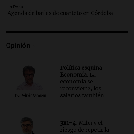
Audio.
El emprendedor cordobés que
La Popu
creó su propio camino elaborando
Agenda de bailes de cuarteto en Córdoba
barras de cereal para deportistas
La Argentina Posible
Episodios
Audio.
Bomberos voluntarios de
Mendoza demandan apoyo estatal ante
Opinión
crecientes emergencias y falta de
recursos
Panorama Federal
Política esquina
Episodios
Audio.
Una médica cordobesa creó
Economía.
La
libros que se leen, se escuchan y se
economía se
sienten.
reconvierte, los
La Argentina Posible
salarios también
Por
Adrián Simioni
Episodios
Audio.
Monteoliva, en Córdoba: "El 47%
del costo del crimen organizado recae
3x1=4.
Milei y el
en el sector privado"
riesgo de repetir la
Panorama Federal