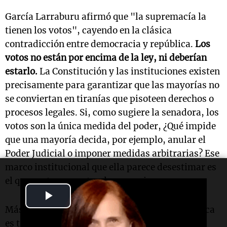
García Larraburu afirmó que "la supremacía la
tienen los votos", cayendo en la clásica
contradicción entre democracia y república.
Los
votos no están por encima de la ley, ni deberían
estarlo.
La Constitución y las instituciones existen
precisamente para garantizar que las mayorías no
se conviertan en tiranías que pisoteen derechos o
procesos legales. Si, como sugiere la senadora, los
votos son la única medida del poder, ¿Qué impide
que una mayoría decida, por ejemplo, anular el
Poder Judicial o imponer medidas arbitrarias? Ese
marco institucional que ella parece desestimar es
el que protege nuestra democracia.
Play
Más preocupante aún es su frase: "Hacer política
Video
es tirar la honra a los perros". ¿Es esto una