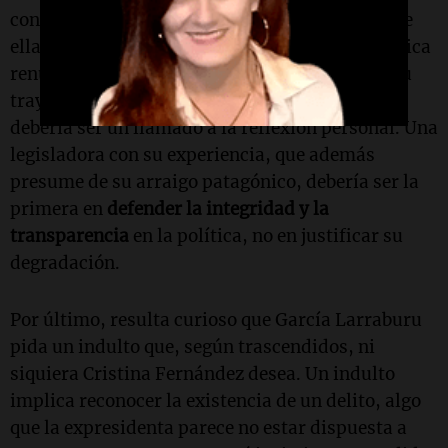
confesión de parte o una resignación ante lo que
ella percibe como inevitable? Si la política implica
renunciar a la honra, como sugiere, entonces su
trayectoria de más de una década en el Senado
debería ser un llamado a la reflexión personal. Una
legisladora con su experiencia, que además
presume de su arraigo patagónico, debería ser la
primera en
defender la integridad y la
transparencia
en la política, no en justificar su
degradación.
Por último, resulta curioso que García Larraburu
pida un indulto que, según trascendidos, ni
siquiera Cristina Fernández desea. Un indulto
implica reconocer la existencia de un delito, algo
que la expresidenta parece no estar dispuesta a