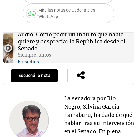
Mirá las notas de Cadena 3 en
WhatsApp
Notas
s
Notas
Audio.
Cómo pedir un indulto que nadie
La Sole en
quiere y despreciar la República desde el
ial
Mundial 2026
Cadena 3
Senado
Siempre Juntos
Episodios
Escuchá la nota
La senadora por Río
Negro, Silvina García
Larraburu, ha dado de qué
hablar tras su intervención
en el Senado. En plena