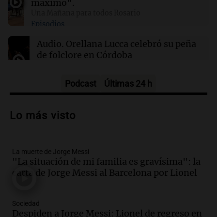
máximo".
Una Mañana para todos Rosario
Episodios
01:29
Mundo
El lago Mead alcanza su nivel más bajo en 90
Audio.
Orellana Lucca celebró su peña
años, evidenciando la crisis hídrica en EE.UU.
de folclore en Córdoba
Tarde y Media
Episodios
Podcast
Últimas 24 h
Audio.
Trágico accidente en Mendoza:
un muerto y varios heridos tras caída de
Lo más visto
vehículos desde un puente
Panorama Federal
Episodios
La muerte de Jorge Messi
Audio.
Tragedia en Mendoza: un muerto
"La situación de mi familia es gravísima": la
y cinco heridos tras caer dos autos desde
carta de Jorge Messi al Barcelona por Lionel
un puente
Una mañana para todos
Episodios
Sociedad
Audio.
Messi llegará esta noche a
Despiden a Jorge Messi: Lionel de regreso en