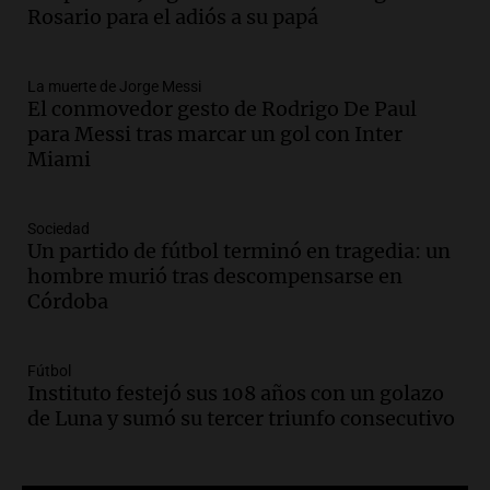
Rosario para acompañar a su familia
Rosario para el adiós a su papá
tras la muerte de su papá
Una mañana para todos
La muerte de Jorge Messi
Episodios
El conmovedor gesto de Rodrigo De Paul
Audio.
Ley de Propiedad Privada: el revés
para Messi tras marcar un gol con Inter
en el Congreso expuso una debilidad
Miami
comunicacional del Gobierno
Una mañana para todos
Episodios
Sociedad
Un partido de fútbol terminó en tragedia: un
Audio.
Casabindo se prepara para una
hombre murió tras descompensarse en
celebración única: 30.000 turistas y el
Córdoba
tradicional Toreo de la Vincha
Una mañana para todos
Episodios
Fútbol
Audio.
Borges, abogada de Pourrain:
Instituto festejó sus 108 años con un golazo
"Tres hombres se lo llevaron para
de Luna y sumó su tercer triunfo consecutivo
hacerle preguntas y nunca regresó"
Una mañana para todos
Episodios