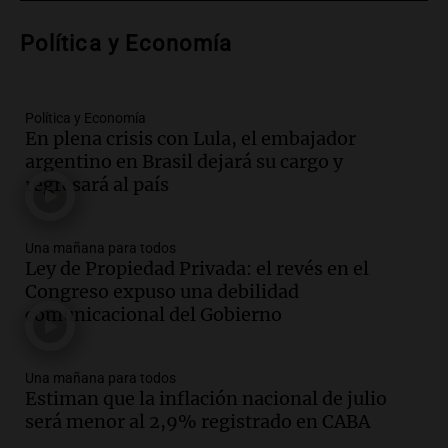
Audio.
Voluntarios limpiaron 9.000
Política y Economía
metros del río Suquía y retiraron hasta
800 kilos de basura por jornada
Una mañana para todos
Episodios
Política y Economía
En plena crisis con Lula, el embajador
Audio.
La historia de la servilleta que
argentino en Brasil dejará su cargo y
firmó Jorge Messi para el primer
regresará al país
contrato de Leo con Barcelona
Una mañana para todos
Episodios
Una mañana para todos
Ley de Propiedad Privada: el revés en el
Audio.
Joan Gaspart: "Sin Jorge, no sé si
Congreso expuso una debilidad
Messi hubiera llegado adonde llegó"
comunicacional del Gobierno
Una mañana para todos
Episodios
Una mañana para todos
Audio.
El orgullo y el sueño argentino de
Estiman que la inflación nacional de julio
Jorge Messi en una entrevista con Rony
será menor al 2,9% registrado en CABA
Vargas en 2007