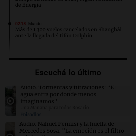
de Energía
02:13
Mundo
Más de 1.300 vuelos cancelados en Shanghái
ante la llegada del tifón Dolphin
02:03
Tecnología
Airbnb acelera el lanzamiento de funciones
gracias a la inteligencia artificial en su
Escuchá lo último
búsqueda
Audio.
Tormentas y filtraciones: "El
01:49
Mundo
agua entra por donde menos
El Pentágono solicita a la industria de defensa
imaginamos"
un aumento en la producción de armas
Una Mañana para todos Rosario
Episodios
01:31
Ciencia
Audio.
Nahuel Pennisi y la huella de
Reducir alimentos dulces no disminuye
Mercedes Sosa: "La emoción es el filtro
antojos ni mejora la salud, según estudio