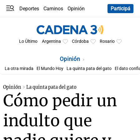
Deportes
Caminos
Opinión
Participá
Programas
Últimas coberturas
Últimas 24 h
En YouTube
Clima
Horóscopo
Lo Último
Argentina
Córdoba
Rosario
Opinión
La otra mirada
El Mundo Hoy
La quinta pata del gato
El dato confi
Opinión
La quinta pata del gato
Cómo pedir un
indulto que