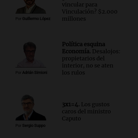
para poder seguir viviend
vincular para
Una mañana para todos
Vinculación? $2.000
Episodios
millones
Por
Guillermo López
Audio.
Estiman que la inflación nacional
de julio será menor al 2,9% registrado
en CABA
Política esquina
Una mañana para todos
Economía.
Desalojos:
Episodios
propietarios del
Audio.
Altas Cumbres: rescataron a una
interior, no se aten
cabra que llevaba ocho días atrapada en
los rulos
Por
Adrián Simioni
un precipicio
Una mañana para todos
Episodios
Audio.
Chile planteó mejorar la
3x1=4.
Los gustos
conectividad fronteriza, aérea y digital
caros del ministro
con Jujuy
Caputo
Panorama Federal
Por
Sergio Suppo
Episodios