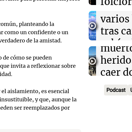
folclo
disminuye anto
Rosario
muert
salud, según es
Audio.
Episodios
Córdo
varios
Traged
Tarde y Med
 común, planteando la
tras c
Episodios
uar como un confidente o un
Mendo
vehícu
erdadero de la amistad.
Audio.
muerto
desde 
llegará
o de cómo se pueden
herido
puent
que invita a reflexionar sobre
noche 
caer d
Audio.
idad.
Panorama F
Rosari
desde 
Episodios
Propi
Podcast
 el aislamiento, es esencial
acomp
puent
Privad
nsustituible, y que, aunque la
Audio.
su fami
Una mañana
ueden ser reemplazados por
revés 
Episodios
Casabi
la mue
Congr
prepar
papá