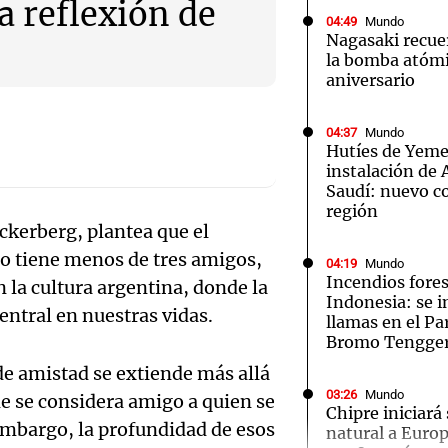
la reflexión de
04:49
Mundo
Nagasaki recue
la bomba atómi
aniversario
Notas
Notas
No
04:37
Mundo
Hutíes de Yeme
instalación de
e en Cadena 3
El huracán de Arequito
Cadena 3 en
Saudí: nuevo co
región
ckerberg, plantea que el
 tiene menos de tres amigos,
04:19
Mundo
Incendios fores
 la cultura argentina, donde la
Indonesia: se i
entral en nuestras vidas.
llamas en el P
Bromo Tengge
de amistad se extiende más allá
03:26
Mundo
e se considera amigo a quien se
Chipre iniciará
embargo, la profundidad de esos
natural a Euro