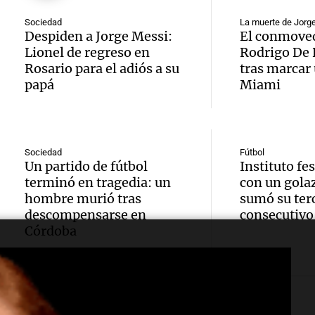
Messi 
de bas
Audio.
Sociedad
La muerte de Jorg
prime
jornad
Despiden a Jorge Messi:
El conmoved
Gaspar
Lionel de regreso en
Rodrigo De 
contra
Una mañana
Audio.
Rosario para el adiós a su
tras marcar 
Jorge, 
Episodios
papá
Miami
Leo c
orgullo
Messi 
Barcel
sueño
llegad
Una mañana
Audio.
argent
Sociedad
Fútbol
llegó"
Episodios
Un partido de fútbol
Instituto fe
abuelo
terminó en tragedia: un
con un gola
Jorge 
Una mañana
hombre murió tras
sumó su terc
Episodios
Agosti
una en
descompensarse en
consecutivo
Córdoba
Audio.
tras l
con R
nutric
detenc
Vargas
derrib
"En es
Una mañana
Episodios