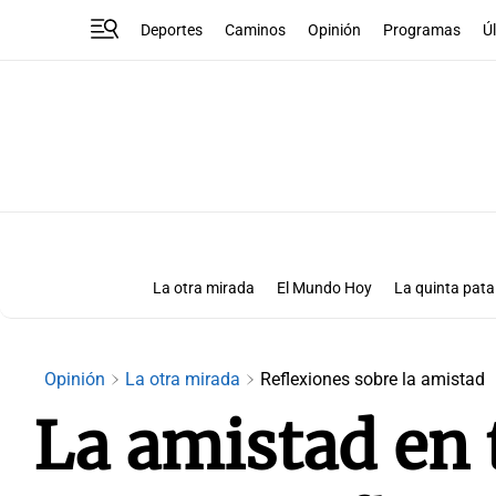
Deportes
Caminos
Opinión
Programas
Ú
La otra mirada
El Mundo Hoy
La quinta pata
Más que números
Las Clave
Opinión
La otra mirada
Reflexiones sobre la amistad
La amistad en t