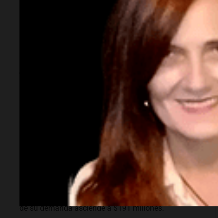
Sociedad
Salteño demanda a
AstraZeneca y al
Estado por $191
millones por efectos
de la vacuna Covid-
19
Un salteño de 34 años reclama indemnización tras
sufrir graves problemas de salud que asocia a las
dosis de la vacuna recibidas en 2021. La suma total
de su demanda asciende a $191 millones.