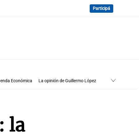
Participá
enda Económica
La opinión de Guillermo López
Economía
Cuadro de situación
 la