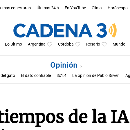
ltimas coberturas
Últimas 24 h
En YouTube
Clima
Horóscopo
Lo Último
Argentina
Córdoba
Rosario
Mundo
Opinión
 del gato
El dato confiable
3x1:4
La opinión de Pablo Sirvén
Ag
s de Zucho
Notas
La opinión de Rodolfo Barili
Política esquina 
iempos de la IA: