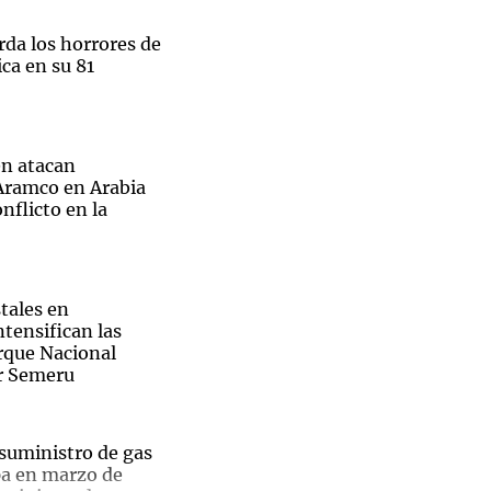
rda los horrores de
ca en su 81
Notas
tas
Notas
n atacan
Venezuela de
 Aramco en Arabia
 Groenlandia
Comprometidos
Madur
nflicto en la
tales en
ntensifican las
arque Nacional
r Semeru
 suministro de gas
pa en marzo de