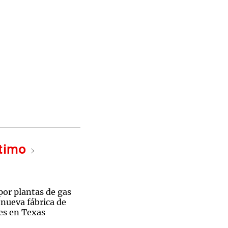
ltimo
por plantas de gas
 nueva fábrica de
es en Texas