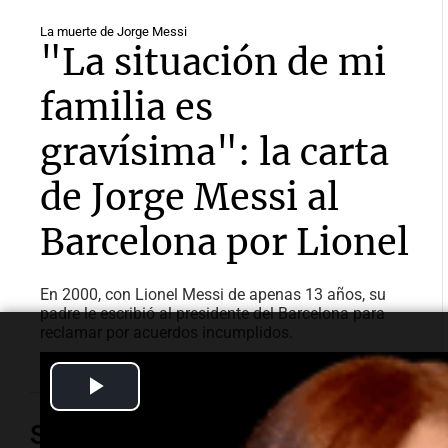
La muerte de Jorge Messi
"La situación de mi
familia es
gravísima": la carta
de Jorge Messi al
Barcelona por Lionel
En 2000, con Lionel Messi de apenas 13 años, su
padre le escribió al presidente del Barcelona para
reclamar por acuerdos incumplidos.
Play
Video
Sociedad