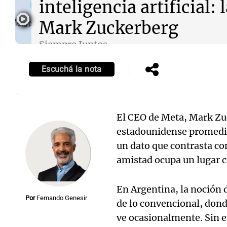
inteligencia artificial: 
Mark Zuckerberg
Siempre Juntos
Episodios
Notas
Notas
Escuchá la nota
Editorial
Mundial 2026
La Sol
El CEO de Meta, Mark Zu
estadounidense promedio
un dato que contrasta con
amistad ocupa un lugar c
En Argentina, la noción 
Por
Fernando Genesir
de lo convencional, dond
ve ocasionalmente. Sin 