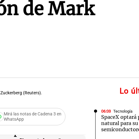
ión de Mark
Lo ú
k Zuckerberg (Reuters).
06:03
Tecnología
Mirá las notas de Cadena 3 en
SpaceX optará 
WhatsApp
natural para su
iempos de
semiconductor