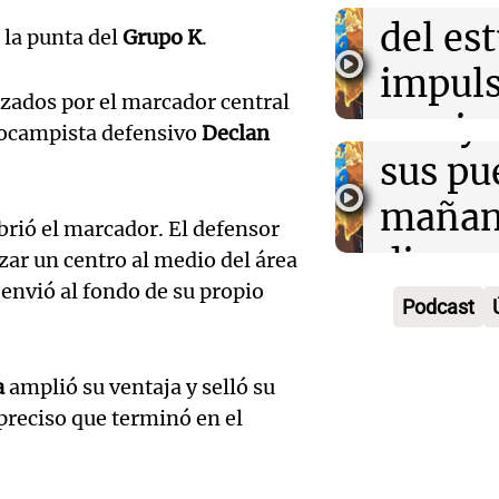
exposi
del es
Greco
 la punta del
Grupo K
.
la rura
impuls
Deportes Ro
izados por el marcador central
Episodios
Audio.
Bulaya
crecim
iocampista defensivo
Declan
María 
sus pu
Villa 
nuevo
mañan
Panorama F
brió el marcador. El defensor
Episodios
edifici
divers
zar un centro al medio del área
Audio.
a envió al fondo de su propio
proyec
activi
Podcast
Rosari
casa d
sorpre
Centra
estudi
a
amplió su ventaja y selló su
Panorama F
Aldosi
Episodios
 preciso que terminó en el
48 mun
Audio.
(Zalaz
involu