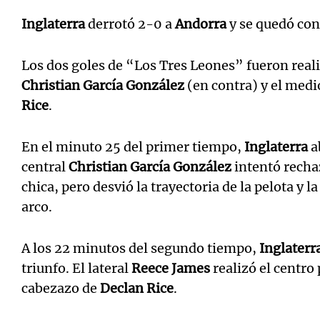
Inglaterra
derrotó 2-0 a
Andorra
y se quedó con
Los dos goles de “Los Tres Leones” fueron real
Christian García González
(en contra) y el med
Rice
.
En el minuto 25 del primer tiempo,
Inglaterra
a
central
Christian García González
intentó recha
chica, pero desvió la trayectoria de la pelota y l
arco.
A los 22 minutos del segundo tiempo,
Inglaterr
triunfo. El lateral
Reece James
realizó el centro
cabezazo de
Declan Rice
.