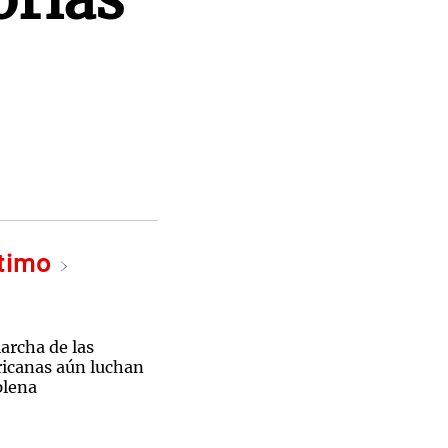
ltimo
archa de las
ricanas aún luchan
plena