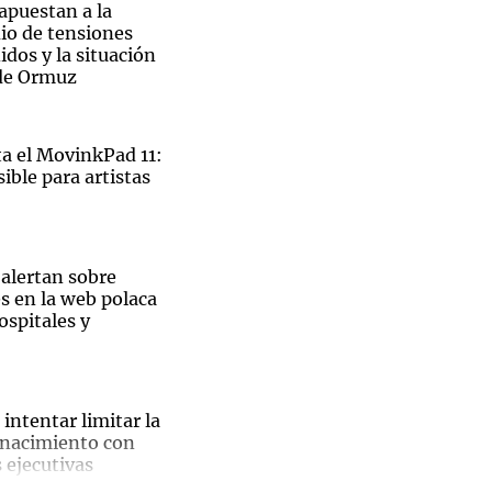
 apuestan a la
io de tensiones
dos y la situación
 de Ormuz
Notas
tas
Notas
 el MovinkPad 11:
Venezuela de
ible para artistas
 Groenlandia
Comprometidos
Madur
 alertan sobre
s en la web polaca
ospitales y
El
intentar limitar la
 nacimiento con
ble
 ejecutivas