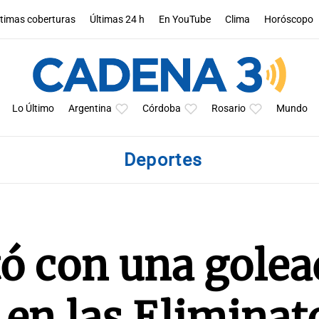
ltimas coberturas
Últimas 24 h
En YouTube
Clima
Horóscopo
Lo Último
Argentina
Córdoba
Rosario
Mundo
Deportes
ó con una golea
en las Eliminat