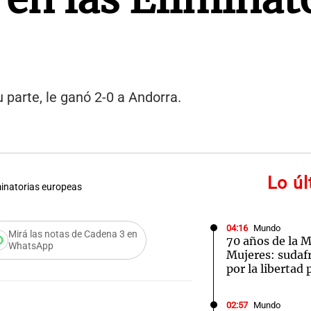
 parte, le ganó 2-0 a Andorra.
Lo ú
minatorias europeas
04:16
Mundo
Mirá las notas de Cadena 3 en
70 años de la M
WhatsApp
Mujeres: sudaf
por la libertad 
02:57
Mundo