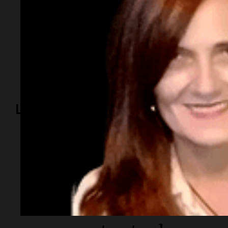
Temas
Europa
Eliminatorias
Portugal
Armenia
Inglater
Lo más visto
Espectáculos
Murió Leandro Rud a
los 51 años: la
historia del