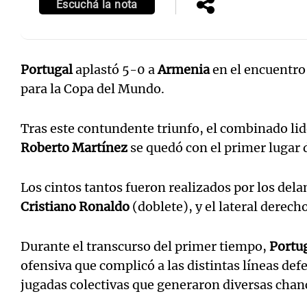
Escuchá la nota
Portugal
aplastó 5-0 a
Armenia
en el encuentro
para la Copa del Mundo.
Notas
Notas
Editorial
Mundial 2026
La Sol
Tras este contundente triunfo, el combinado lid
Roberto Martínez
se quedó con el primer lugar 
Los cintos tantos fueron realizados por los del
Cristiano Ronaldo
(doblete), y el lateral derech
Durante el transcurso del primer tiempo,
Portu
ofensiva que complicó a las distintas líneas def
jugadas colectivas que generaron diversas chanc