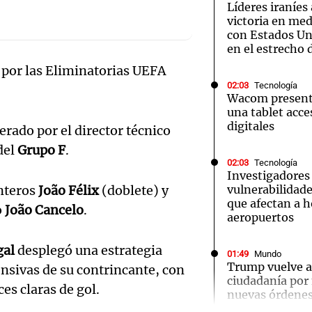
Líderes iraníes
victoria en med
con Estados Uni
en el estrecho
 por las Eliminatorias UEFA
02:03
Tecnología
Notas
Notas
No
Wacom presenta
una tablet acces
e en Cadena 3
El huracán de Arequito
Cadena 3 en
digitales
erado por el director técnico
del
Grupo F
.
02:03
Tecnología
Investigadores
anteros
João Félix
(doblete) y
vulnerabilidade
que afectan a h
o
João Cancelo
.
aeropuertos
gal
desplegó una estrategia
01:49
Mundo
Audio.
Trump vuelve a 
ensivas de su contrincante, con
ciudadanía por
es claras de gol.
Ensam
nuevas órdenes