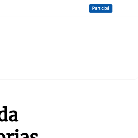
Participá
da
orias