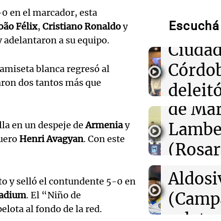
Munici
-0 en el marcador, esta
01:31
Ciencia
Descubren vida
Escuchá 
Músic
oão Félix
,
Cristiano Ronaldo
y
cuerpo de Ötzi,
y adelantaron a su equipo.
hielo de 5.300 
Audio.
Ciudad
de
Córdo
amiseta blanca regresó al
00:55
Mundo
China se prepar
aron dos tantos más que
Califi
deleitó
Dolphin; cierra
actividades turí
de Mar
oyente
provincias
Audio.
la en un despeje de
Armenia
y
Lambe
radio 
de Ros
00:32
Clima
quero
Henri Avagyan
. Con este
Clima en Salta:
(Rosar
tango
tiempo este sá
Centra
Central
Amamos Arg
Audio.
Aldosi
Episodios
00:27
Clima
o y selló el contundente 5-0 en
Aldosi
Clima en Tucu
desarr
(Camp
tadium
. El “Niño de
el tiempo este 
Deportes Ro
lota al fondo de la red.
Audio.
urbano
relato
Episodios