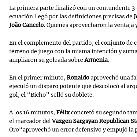
La primera parte finalizó con un contundente 3
ecuación llegó por las definiciones precisas de
J
João Cancelo
. Quienes aprovecharon la ventaja 
En el complemento del partido, el conjunto de c
terreno de juego con la misma intención y sum
ampliaron su goleada sobre
Armenia
.
En el primer minuto,
Ronaldo
aprovechó una fal
ejecutó un disparo potente que descolocó al ar
gol, el “Bicho” selló su doblete.
A los 16 minutos,
Félix
concretó su segundo tant
el marcador del
Vazgen Sargsyan Republican S
Oro“aprovechó un error defensivo y empujó la pe