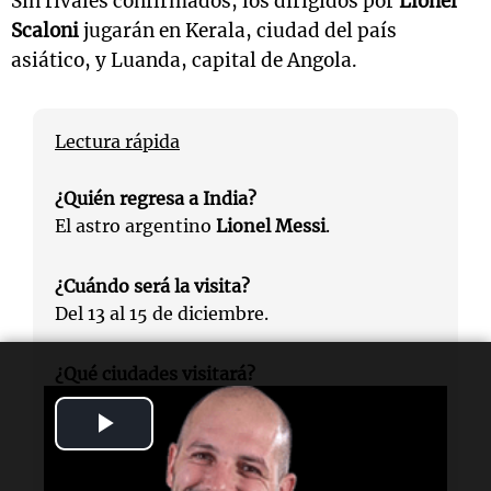
Sin rivales confirmados, los dirigidos por
Lionel
Scaloni
jugarán en Kerala, ciudad del país
asiático, y Luanda, capital de Angola.
Lectura rápida
¿Quién regresa a India?
El astro argentino
Lionel Messi
.
¿Cuándo será la visita?
Del 13 al 15 de diciembre.
¿Qué ciudades visitará?
Calcuta, Mumbai y Nueva Delhi.
Play
¿Con quién se encontrará?
Video
Se reunirá con el primer ministro de India,