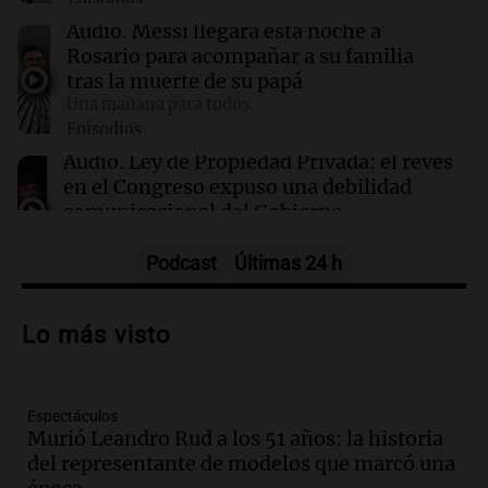
13:31
Una mañana para todos
Audio.
Messi llegará esta noche a
Messi llegará esta noche a Rosario para
Rosario para acompañar a su familia
acompañar a su familia tras la muerte de su
tras la muerte de su papá
papá
Una mañana para todos
Episodios
13:20
Sociedad
Audio.
Ley de Propiedad Privada: el revés
“Jorge hizo todo bien”: el mensaje de Chiqui
en el Congreso expuso una debilidad
Tapia tras la muerte del padre de Messi
comunicacional del Gobierno
Una mañana para todos
Episodios
Podcast
Últimas 24 h
Audio.
Casabindo se prepara para una
celebración única: 30.000 turistas y el
Lo más visto
tradicional Toreo de la Vincha
Una mañana para todos
Episodios
Espectáculos
Audio.
Borges, abogada de Pourrain:
Murió Leandro Rud a los 51 años: la historia
"Tres hombres se lo llevaron para
del representante de modelos que marcó una
hacerle preguntas y nunca regresó"