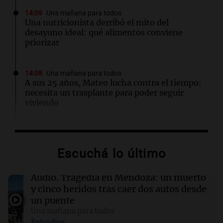
14:09
Una mañana para todos
Una nutricionista derribó el mito del
desayuno ideal: qué alimentos conviene
priorizar
14:08
Una mañana para todos
A sus 25 años, Mateo lucha contra el tiempo:
necesita un trasplante para poder seguir
viviendo
13:57
Una mañana para todos
Tragedia en Mendoza: un muerto y cinco
Escuchá lo último
heridos tras caer dos autos desde un puente
Audio.
Tragedia en Mendoza: un muerto
13:43
Sociedad
y cinco heridos tras caer dos autos desde
“Santa Fe te abraza”: el mensaje de Pullaro
un puente
tras la muerte de Jorge Messi
Una mañana para todos
Episodios