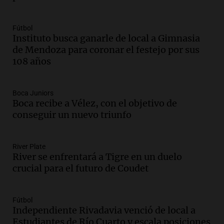
Audio.
Mateo, a los 25 años, lucha
contra el tiempo: necesita un trasplante
para poder seguir viviend
Fútbol
Una mañana para todos
Instituto busca ganarle de local a Gimnasia
Episodios
de Mendoza para coronar el festejo por sus
108 años
Audio.
Estiman que la inflación nacional
de julio será menor al 2,9% registrado
en CABA
Boca Juniors
Una mañana para todos
Boca recibe a Vélez, con el objetivo de
Episodios
conseguir un nuevo triunfo
Audio.
Altas Cumbres: rescataron a una
cabra que llevaba ocho días atrapada en
un precipicio
River Plate
River se enfrentará a Tigre en un duelo
Una mañana para todos
crucial para el futuro de Coudet
Episodios
Audio.
Chile planteó mejorar la
conectividad fronteriza, aérea y digital
Fútbol
con Jujuy
Independiente Rivadavia venció de local a
Panorama Federal
Estudiantes de Río Cuarto y escala posiciones