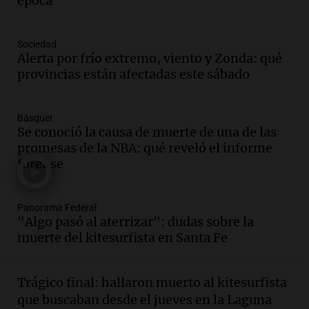
época
Una mañana para todos
Episodios
Audio.
Voluntarios limpiaron 9.000
Sociedad
metros del río Suquía y retiraron hasta
Alerta por frío extremo, viento y Zonda: qué
800 kilos de basura por jornada
provincias están afectadas este sábado
Una mañana para todos
Episodios
Básquet
Audio.
La historia de la servilleta que
Se conoció la causa de muerte de una de las
firmó Jorge Messi para el primer
promesas de la NBA: qué reveló el informe
contrato de Leo con Barcelona
forense
Una mañana para todos
Episodios
Panorama Federal
Audio.
Joan Gaspart: "Sin Jorge, no sé si
"Algo pasó al aterrizar": dudas sobre la
Messi hubiera llegado adonde llegó"
muerte del kitesurfista en Santa Fe
Una mañana para todos
Episodios
Trágico final: hallaron muerto al kitesurfista
Audio.
El orgullo y el sueño argentino de
que buscaban desde el jueves en la Laguna
Jorge Messi en una entrevista con Rony