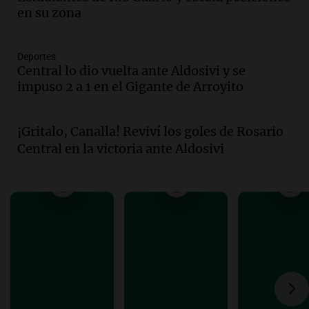
Episodios
en su zona
Audio.
Del fitness a la longevidad: por
qué crece el consumo de alimentos con
proteínas
Deportes
Central lo dio vuelta ante Aldosivi y se
Una mañana para todos
impuso 2 a 1 en el Gigante de Arroyito
Episodios
Audio.
Investigan un asalto millonario a
la cooperativa Talamochita en Villa
¡Gritalo, Canalla! Reviví los goles de Rosario
María
Central en la victoria ante Aldosivi
Panorama Federal
Episodios
Audio.
Vandalismo en San Miguel de
Tucumán: destruyeron 433 luminarias
públicas en 14 meses
Panorama Federal
Episodios
Audio.
Una mujer murió cuando
esperaba cobrar su jubilación en un
banco de San Luis