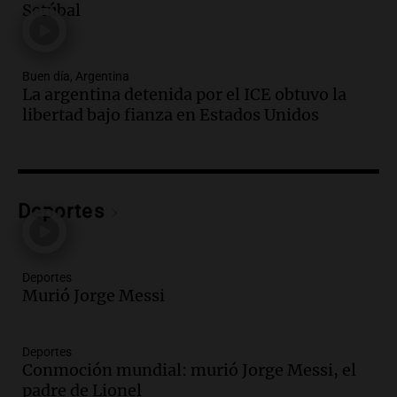
Setúbal
Vargas en 2007
Una mañana para todos
Episodios
Buen día, Argentina
Audio.
El abuelo de Agostina Vega, tras
La argentina detenida por el ICE obtuvo la
las nuevas detenciones: "En esa casa
libertad bajo fianza en Estados Unidos
todos tenían algo que ver"
Una mañana para todos
Episodios
Audio.
Una nutricionista derribó el mito
del desayuno ideal: qué alimentos
Deportes
conviene priorizar
Una mañana para todos
Episodios
Deportes
Murió Jorge Messi
Audio.
Murió Jorge Messi
Una mañana para todos
Deportes
Episodios
Conmoción mundial: murió Jorge Messi, el
padre de Lionel