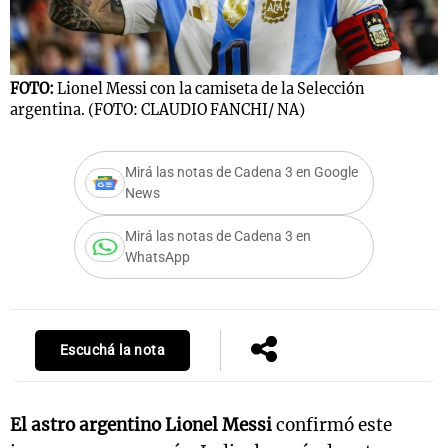
Notas
FOTO:
Lionel Messi con la camiseta de la Selección
s
Notas
argentina. (FOTO: CLAUDIO FANCHI/ NA)
La Sole en
ial
Mundial 2026
Cadena 3
Mirá las notas de Cadena 3 en Google
News
Mirá las notas de Cadena 3 en
WhatsApp
Escuchá la nota
El astro argentino Lionel Messi
confirmó este