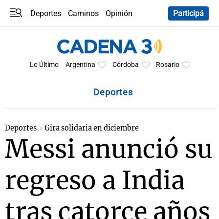
Deportes
Caminos
Opinión
Participá
Programas
Últimas coberturas
Últimas 24 h
En YouTube
Clima
Horóscopo
Lo Último
Argentina
Córdoba
Rosario
Deportes
Deportes
Gira solidaria en diciembre
Messi anunció su
regreso a India
tras catorce años