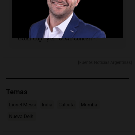
Narendra Modi
.
¿Qué actividades realizará?
Participará en eventos benéficos como el
“GOAT Cup” y el “GOAT Concert”.
[Fuente: Noticias Argentinas]
Temas
Lionel Messi
India
Calcuta
Mumbai
Nueva Delhi