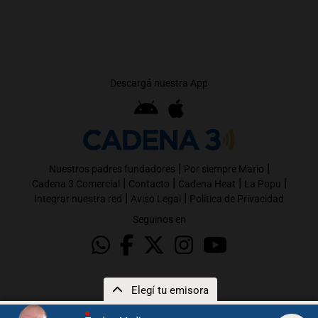
Descargá nuestra App
|
|
Nuestros padres fundadores
Por siempre Mario
|
|
|
|
Cadena 3 Comercial
Contacto
Cadena Heat
La Popu
|
|
Integrar nuestra red
Aviso Legal
Política de Privacidad
Seguinos en
Elegí tu emisora