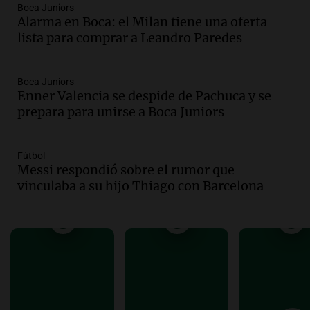
Audio.
Recomendaciones de vino
Boca Juniors
Alarma en Boca: el Milan tiene una oferta
bonarda para disfrutar el fin de semana
lista para comprar a Leandro Paredes
en Mendoza
Panorama Federal
Episodios
Boca Juniors
Audio.
Preparativos finales para la gran
Enner Valencia se despide de Pachuca y se
exposición en la sociedad rural de
prepara para unirse a Boca Juniors
Bulaya este sábado
Panorama Federal
Episodios
Fútbol
Messi respondió sobre el rumor que
Audio.
Denuncias por represión en el
vinculaba a su hijo Thiago con Barcelona
Congreso y evacuación por derrame de
oxígeno en Montecastro
Panorama Federal
Episodios
Audio.
Río Gallegos reporta frío extremo
y llega avión para escuelas de la décima
brigada aérea
Panorama Federal