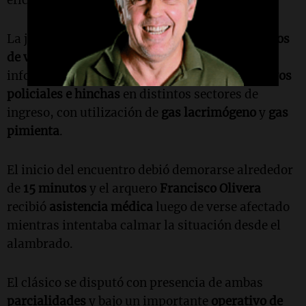
La jornada estuvo atravesada además por
hechos
de violencia
en los accesos al estadio. Según se
informó, se registraron
incidentes entre efectivos
policiales e hinchas
en distintos sectores de
ingreso, con utilización de
gas lacrimógeno
y
gas
pimienta
.
El inicio del encuentro debió demorarse alrededor
de
15 minutos
y el arquero
Francisco Olivera
recibió
asistencia médica
luego de verse afectado
mientras intentaba calmar la situación desde el
alambrado.
El clásico se disputó con presencia de ambas
parcialidades
y bajo un importante
operativo de