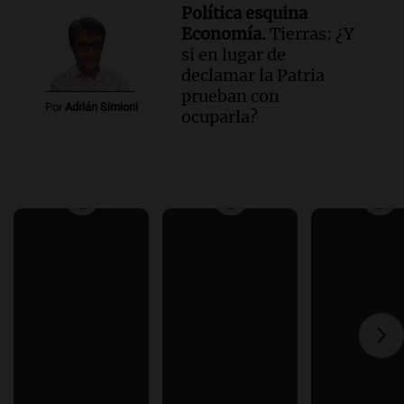
Política esquina
Economía.
Tierras: ¿Y
si en lugar de
declamar la Patria
prueban con
Por
Adrián Simioni
ocuparla?