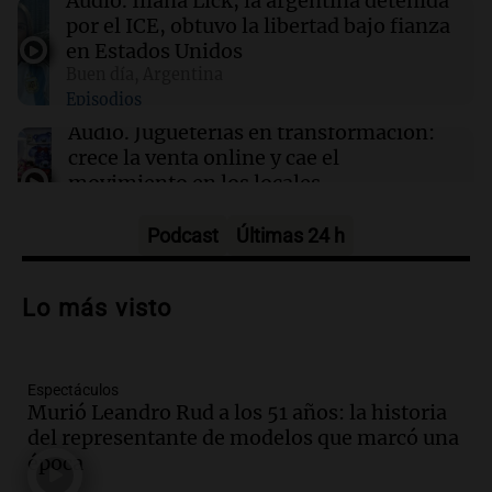
Audio.
Iliana Lick, la argentina detenida
por el ICE, obtuvo la libertad bajo fianza
00:32
Clima
en Estados Unidos
Clima en Salta: cómo estará el tiempo este
Buen día, Argentina
sábado 8 de agosto
Episodios
Audio.
Jugueterías en transformación:
crece la venta online y cae el
movimiento en los locales
Buen día, Argentina
Episodios
Podcast
Últimas 24 h
Audio.
Por qué nos cuesta decir que no y
qué consecuencias tiene ceder siempre
Lo más visto
Buen día, Argentina
Episodios
Espectáculos
Audio.
Se acerca el Campeonato
Murió Leandro Rud a los 51 años: la historia
Argentino del Alfajor en el Estadio de
del representante de modelos que marcó una
Ferro este fin de semana
época
Panorama Federal