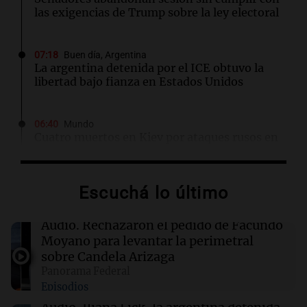
las exigencias de Trump sobre la ley electoral
07:18
Buen día, Argentina
La argentina detenida por el ICE obtuvo la
libertad bajo fianza en Estados Unidos
06:40
Mundo
Cuatro muertos en Kiev por ataques rusos en
medio de crisis de defensas antiaéreas
Escuchá lo último
06:25
Sociedad
Alerta por frío extremo, viento y Zonda: qué
provincias están afectadas este sábado
Audio.
Rechazaron el pedido de Facundo
Moyano para levantar la perimetral
sobre Candela Arizaga
06:05
Cadena 3 Mundo
Panorama Federal
Todd Blanche fue confirmado como secretario
Episodios
de Justicia de Trump en una ajustada votación