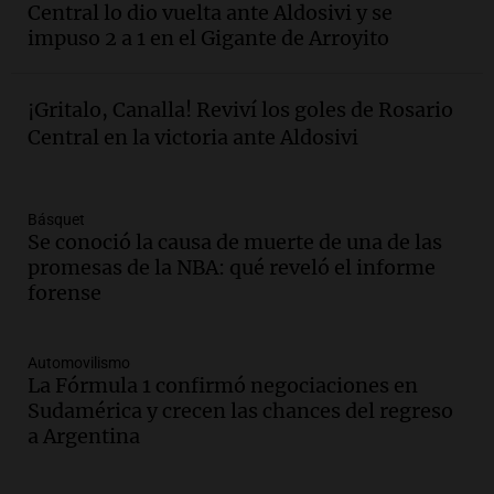
Central lo dio vuelta ante Aldosivi y se
estudiante con 48 municipios
impuso 2 a 1 en el Gigante de Arroyito
involucrados
Panorama Federal
Episodios
Audio.
1° gol de Rosario Central a
¡Gritalo, Canalla! Reviví los goles de Rosario
Aldosivi (Zalazar en contra) - relato
Central en la victoria ante Aldosivi
Gato Greco
Deportes Rosario
Episodios
Básquet
Audio.
Mañana inicia la gran exposición
Se conoció la causa de muerte de una de las
en la Sociedad Rural de Bulaya con
promesas de la NBA: qué reveló el informe
actividades para toda la familia
forense
Panorama Federal
Episodios
Automovilismo
Audio.
Villa María presenta nuevos
La Fórmula 1 confirmó negociaciones en
edificios y una casa del estudiante para
Sudamérica y crecen las chances del regreso
jóvenes de la región
a Argentina
Panorama Federal
Episodios