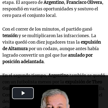
etapa. El arquero de
Argentino
,
Francisco Olivera
,
respondió en varias oportunidades y sostuvo el
cero para el conjunto local.
Con el correr de los minutos, el partido ganó
tensión
y se multiplicaron las infracciones. La
visita quedó con diez jugadores tras la
expulsión
de Altamura
por un codazo, aunque antes había
logrado convertir un gol que fue
anulado por
posición adelantada
.
En el segundo tiempo,
Argentino
también se quedó
con un futbolista menos por la
expulsión de Theo
Guiñazú
, quien recibió la segunda tarjeta amarilla.
Play
Con ambos equipos reducidos a diez jugadores, el
desarrollo se volvió más
abierto
, aunque sin
Video
eficacia en ataque.