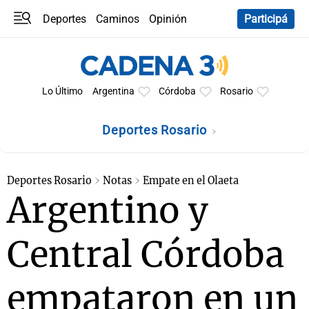
Deportes
Caminos
Opinión
Participá
Programas
Últimas coberturas
Últimas 24 h
En YouTube
Clima
Horóscopo
Lo Último
Argentina
Córdoba
Rosario
Deportes Rosario
Deportes Rosario
Notas
Empate en el Olaeta
Argentino y
Central Córdoba
empataron en un