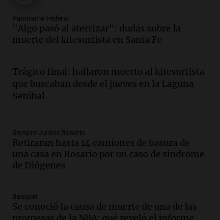
Episodios
Audio.
El evento más federal del año
Panorama Federal
reunirá a más de 80 expositores con
"Algo pasó al aterrizar": dudas sobre la
sabores únicos
muerte del kitesurfista en Santa Fe
Panorama Federal
Episodios
Trágico final: hallaron muerto al kitesurfista
Audio.
Mariano Moreno: pasiones
que buscaban desde el jueves en la Laguna
intensas y su legado en la revolución
Setúbal
argentina
Panorama Federal
Episodios
Audio.
El Ensamble Municipal de Música
Siempre Juntos Rosario
Retiraran hasta 14 camiones de basura de
Ciudadana de Córdoba deleitó a los
una casa en Rosario por un caso de síndrome
oyentes de la radio a puro tango
de Diógenes
Amamos Argentina
Episodios
Audio.
Boletín de Calificaciones de
Básquet
Marcelo Lamberti (Rosario Central 2 - 1
Se conoció la causa de muerte de una de las
Aldosivi)
promesas de la NBA: qué reveló el informe