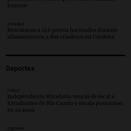
Deportes Rosario
forense
Episodios
Audio.
2° gol de Rosario Central a
Sociedad
Aldosivi (Campaz) - relato Gato Greco
Rescataron a 146 perros hacinados durante
Deportes Rosario
allanamientos a dos criaderos en Córdoba
Episodios
Audio.
Nuevo desarrollo urbano y casa
del estudiante impulsan el crecimiento
en Villa María
Deportes
Panorama Federal
Episodios
Audio.
La gran exposición de la rural de
Fútbol
la Bulaya abrirá sus puertas mañana con
Independiente Rivadavia venció de local a
diversas actividades y sorpresas
Estudiantes de Río Cuarto y escala posiciones
Panorama Federal
en su zona
Episodios
Audio.
Villa María presenta nuevos
edificios y proyecta una casa del
Deportes