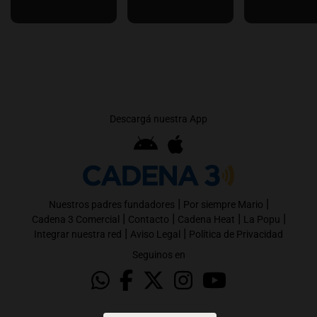
Descargá nuestra App
|
|
Nuestros padres fundadores
Por siempre Mario
|
|
|
|
Cadena 3 Comercial
Contacto
Cadena Heat
La Popu
|
|
Integrar nuestra red
Aviso Legal
Política de Privacidad
Seguinos en