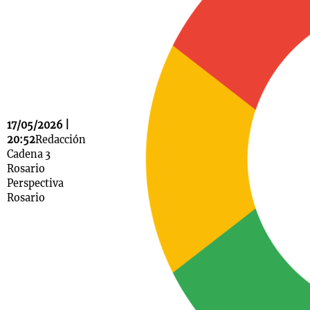
Notas
s
Notas
La Sole en
ial
Mundial 2026
Cadena 3
17/05/2026 |
20:52
Redacción
Cadena 3
Rosario
Perspectiva
Rosario