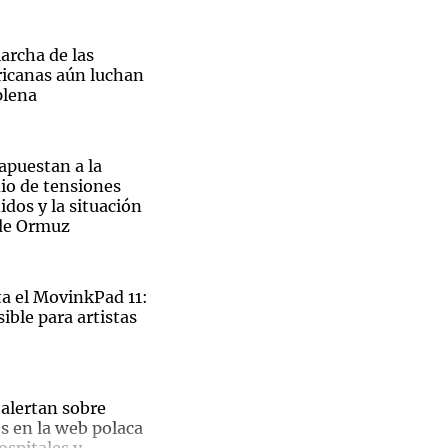
archa de las
ricanas aún luchan
plena
Notas
tas
Notas
Venezuela de
 apuestan a la
 Groenlandia
Comprometidos
Madur
io de tensiones
dos y la situación
 de Ormuz
 el MovinkPad 11:
ible para artistas
El
 alertan sobre
s en la web polaca