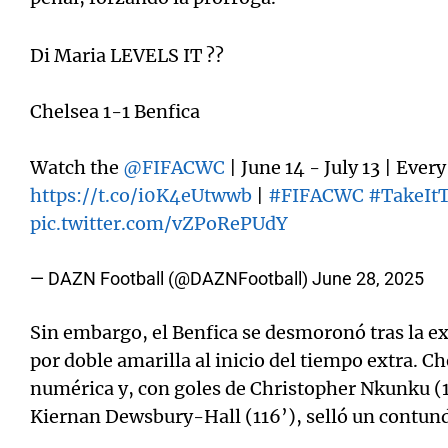
Di Maria LEVELS IT ??
Chelsea 1-1 Benfica
Watch the
@FIFACWC
| June 14 - July 13 | Ever
https://t.co/i0K4eUtwwb
|
#FIFACWC
#TakeIt
pic.twitter.com/vZPoRePUdY
— DAZN Football (@DAZNFootball)
June 28, 2025
Sin embargo, el Benfica se desmoronó tras la e
por doble amarilla al inicio del tiempo extra. C
numérica y, con goles de Christopher Nkunku (1
Kiernan Dewsbury-Hall (116’), selló un contun