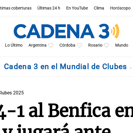
ltimas coberturas
Últimas 24 h
En YouTube
Clima
Horóscopo
Lo Último
Argentina
Córdoba
Rosario
Mundo
Cadena 3 en el Mundial de Clubes
Clubes 2025
4-1 al Benfica e
y jugará ante