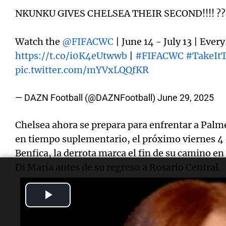
NKUNKU GIVES CHELSEA THEIR SECOND!!!! ??
Watch the
@FIFACWC
| June 14 - July 13 | Ever
https://t.co/i0K4eUtwwb
|
#FIFACWC
#TakeIt
pic.twitter.com/mYVxLQQfKR
— DAZN Football (@DAZNFootball)
June 29, 2025
Chelsea ahora se prepara para enfrentar a Palm
en tiempo suplementario, el próximo viernes 4 de
Benfica, la derrota marca el fin de su camino en 
Di María antes de su regreso a Rosario Central.
Play
Video