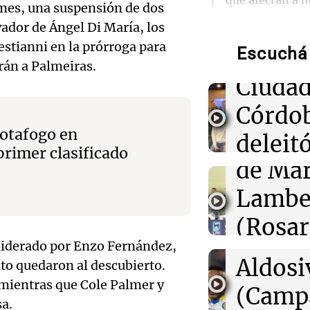
Ensam
que afectan a h
mes, una suspensión de dos
aeropuertos
Munici
vador de Ángel Di María, los
stianni en la prórroga para
Escuchá 
01:49
Músic
Mundo
Trump vuelve a 
arán a Palmeiras.
ciudadanía por
Audio.
Ciudad
nuevas órdenes
de
Córdo
01:31
Ciencia
Botafogo en
Califi
deleitó
Descubren vida
primer clasificado
cuerpo de Ötzi,
de Mar
oyente
hielo de 5.300 
Audio.
Lambe
radio 
de Ros
00:55
Mundo
China se prepar
(Rosar
tango
Dolphin; cierra
Centra
actividades turí
 liderado por Enzo Fernández,
Central
Amamos Arg
provincias
Audio.
Aldosi
nto quedaron al descubierto.
Episodios
Aldosi
 mientras que Cole Palmer y
desarr
(Camp
00:32
Clima
sa.
Deportes Ro
Clima en Salta: