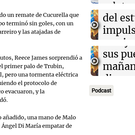
Audio.
urbano
relato
tiempo este sá
Episodios
exposi
ido un remate de Cucurella que
del es
Greco
mpo terminó sin goles, con un
la rura
impuls
Deportes Ro
rreiro y las atajadas de
Episodios
Audio.
Bulaya
crecim
María 
sus pu
Villa 
nutos, Reece James sorprendió a
nuevo
mañan
Panorama F
el primer palo de Trubin,
Episodios
l, pero una tormenta eléctrica
edifici
divers
Audio.
uiendo el protocolo de
proyec
activi
Podcast
o evacuaron, y la
Rosari
casa d
dó.
sorpre
Centra
estudi
Panorama F
mpo añadido, una mano de Malo
Aldosi
Episodios
48 mun
 a Ángel Di María empatar de
Audio.
(Zalaz