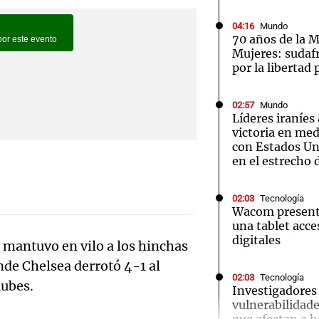
04:16
Mundo
70 años de la M
Mujeres: sudaf
por la libertad 
Notas
Notas
No
02:57
Mundo
Líderes iraníes
e en Cadena 3
El huracán de Arequito
Cadena 3 en
victoria en med
con Estados Uni
en el estrecho
02:03
Tecnología
Wacom presenta
una tablet acces
digitales
mantuvo en vilo a los hinchas
nde Chelsea derrotó 4-1 al
02:03
Tecnología
lubes.
Audio.
Investigadores
vulnerabilidade