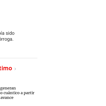
ía sido
órroga.
ltimo
 partidazo ante Benfica.
 generan
 cuántico a partir
n avance