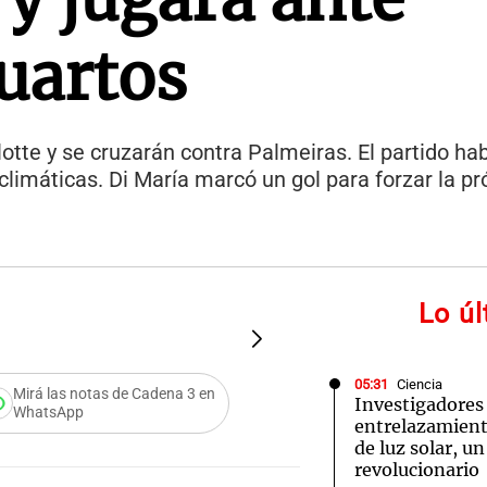
uartos
otte y se cruzarán contra Palmeiras. El partido hab
limáticas. Di María marcó un gol para forzar la pr
Lo ú
FOTO:
Chelsea se llevó un
05:31
Ciencia
Mirá las notas de Cadena 3 en
Investigadores
WhatsApp
entrelazamiento
de luz solar, u
revolucionario