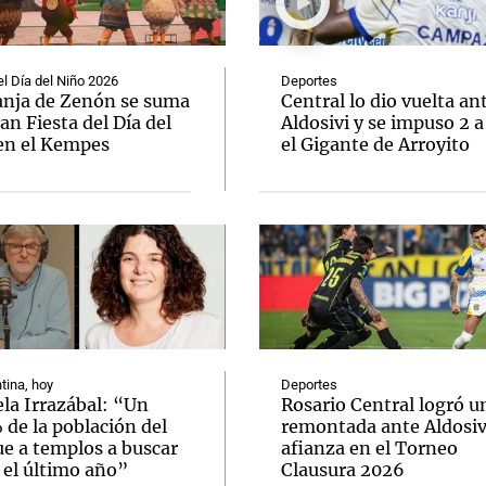
el Día del Niño 2026
Deportes
anja de Zenón se suma
Central lo dio vuelta an
ran Fiesta del Día del
Aldosivi y se impuso 2 a
en el Kempes
el Gigante de Arroyito
Notas
Notas
No
e en Cadena 3
El huracán de Arequito
Cadena 3 en
tina, hoy
Deportes
la Irrazábal: “Un
Rosario Central logró u
de la población del
remontada ante Aldosivi
ue a templos a buscar
afianza en el Torneo
 el último año”
Clausura 2026