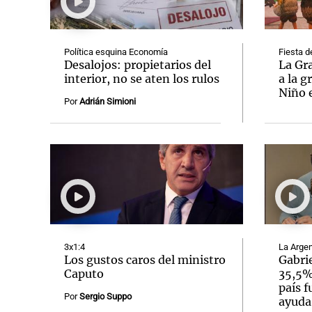
Política esquina Economía
Fiesta d
Desalojos: propietarios del
La Gr
interior, no se aten los rulos
a la g
Niño 
Notas
Notas
Por
Adrián Simioni
Editorial
Mundial 2026
La Sol
3x1:4
La Argen
Los gustos caros del ministro
Gabrie
Caputo
35,5% 
país f
Por
Sergio Suppo
ayuda