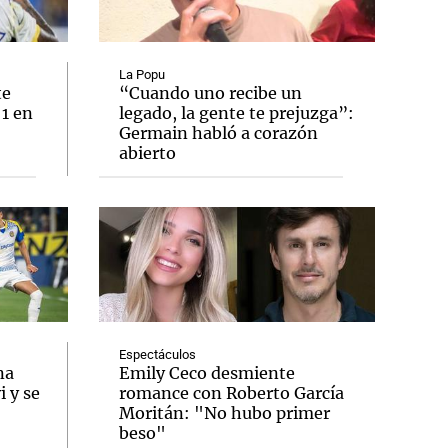
La Popu
te
“Cuando uno recibe un
 1 en
legado, la gente te prejuzga”:
Notas
Germain habló a corazón
tas
Notas
abierto
Venezuela de
 Groenlandia
Comprometidos
Madur
Espectáculos
na
Emily Ceco desmiente
 y se
romance con Roberto García
Moritán: "No hubo primer
beso"