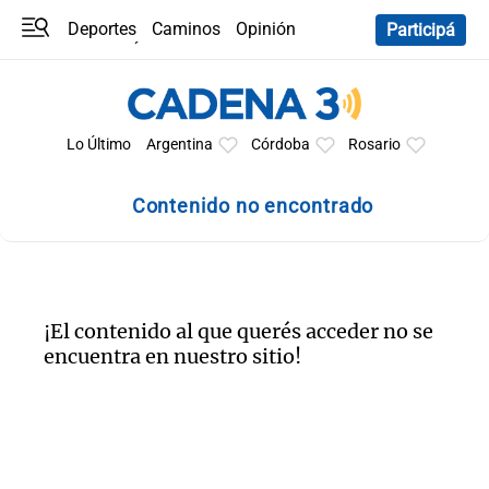
Deportes
Caminos
Opinión
Participá
Programas
Últimas coberturas
Últimas 24 h
En YouTube
Clima
Horóscopo
Lo Último
Argentina
Córdoba
Rosario
Contenido no encontrado
¡El contenido al que querés acceder no se
encuentra en nuestro sitio!