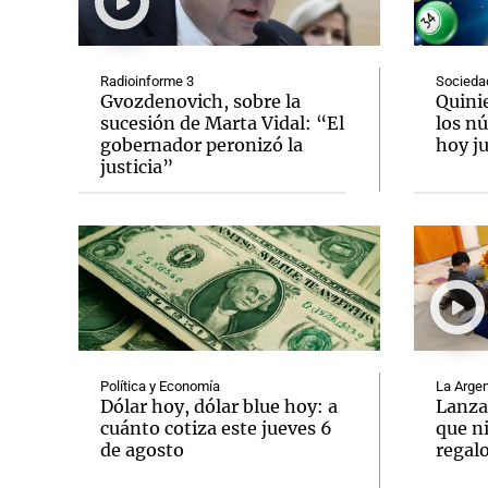
Radioinforme 3
Socieda
Gvozdenovich, sobre la
Quini
sucesión de Marta Vidal: “El
los n
gobernador peronizó la
hoy ju
Notas
Notas
justicia”
Editorial
Mundial 2026
La Sol
Política y Economía
La Argen
Dólar hoy, dólar blue hoy: a
Lanza
cuánto cotiza este jueves 6
que n
de agosto
regalo