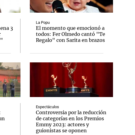
La Popu
dena 3
El momento que emocionó a
r
todos: Fer Olmedo cantó "Te
Notas
o"
Regalo" con Sarita en brazos
tas
Notas
Venezuela de
 Groenlandia
Comprometidos
Madur
Espectáculos
:
Controversia por la reducción
un
de categorías en los Premios
Emmy 2023: actores y
guionistas se oponen