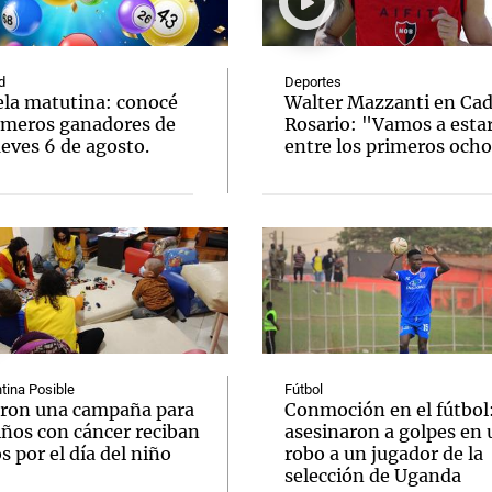
d
Deportes
ela matutina: conocé
Walter Mazzanti en Ca
úmeros ganadores de
Rosario: "Vamos a esta
eves 6 de agosto.
entre los primeros och
Notas
Notas
No
e en Cadena 3
El huracán de Arequito
Cadena 3 en
tina Posible
Fútbol
ron una campaña para
Conmoción en el fútbol
iños con cáncer reciban
asesinaron a golpes en 
s por el día del niño
robo a un jugador de la
selección de Uganda