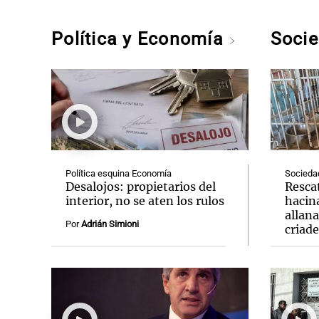
Política y Economía
Soci
Política esquina Economía
Socieda
Desalojos: propietarios del
Resca
interior, no se aten los rulos
hacin
allan
Por
Adrián Simioni
criad