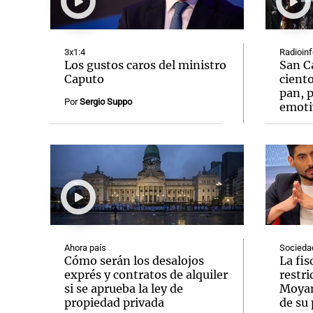
3x1:4
Radioin
Los gustos caros del ministro
San C
Caputo
ciento
pan, p
Notas
Notas
Por
Sergio Suppo
emoti
Editorial
Mundial 2026
La Sol
Ahora país
Socieda
Cómo serán los desalojos
La fis
exprés y contratos de alquiler
restr
si se aprueba la ley de
Moyan
propiedad privada
de su 