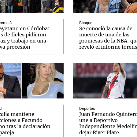
forme 3
Básquet
ayetano en Córdoba:
Se conoció la causa de
s de fieles pidieron
muerte de una de las
az y trabajo en una
promesas de la NBA: qu
Notas
Notas
No
va procesión
reveló el informe foren
e en Cadena 3
El huracán de Arequito
Cadena 3 en
d
Deportes
calía mantiene
Juan Fernando Quintero
icciones a Facundo
une a Deportivo
o tras la declaración
Independiente Medellín
pareja
dejar River Plate