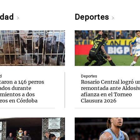
edad
Deportes
d
Deportes
taron a 146 perros
Rosario Central logró u
ados durante
remontada ante Aldosivi
amientos a dos
afianza en el Torneo
eros en Córdoba
Clausura 2026