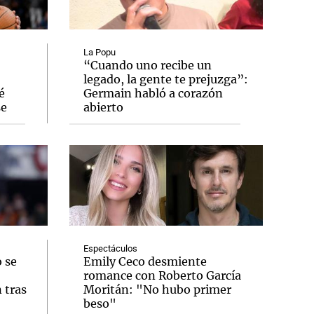
La Popu
“Cuando uno recibe un
legado, la gente te prejuzga”:
Notas
é
Germain habló a corazón
tas
Notas
se
abierto
Venezuela de
 Groenlandia
Comprometidos
Madur
Espectáculos
 se
Emily Ceco desmiente
romance con Roberto García
 tras
Moritán: "No hubo primer
beso"