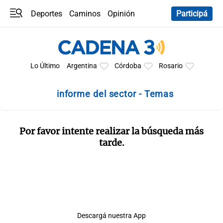
Deportes
Caminos
Opinión
Participá
Programas
Últimas coberturas
Últimas 24 h
En YouTube
Clima
Horóscopo
Lo Último
Argentina
Córdoba
Rosario
informe del sector - Temas
Por favor intente realizar la búsqueda más
tarde.
Descargá nuestra App