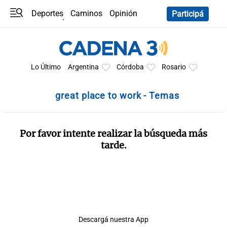
Deportes
Caminos
Opinión
Participá
Programas
Últimas coberturas
Últimas 24 h
En YouTube
Clima
Horóscopo
Lo Último
Argentina
Córdoba
Rosario
great place to work - Temas
Por favor intente realizar la búsqueda más
tarde.
Descargá nuestra App