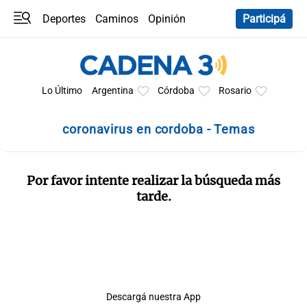
Deportes
Caminos
Opinión
Participá
Programas
Últimas coberturas
Últimas 24 h
En YouTube
Clima
Horóscopo
Lo Último
Argentina
Córdoba
Rosario
coronavirus en cordoba - Temas
Por favor intente realizar la búsqueda más
tarde.
Descargá nuestra App