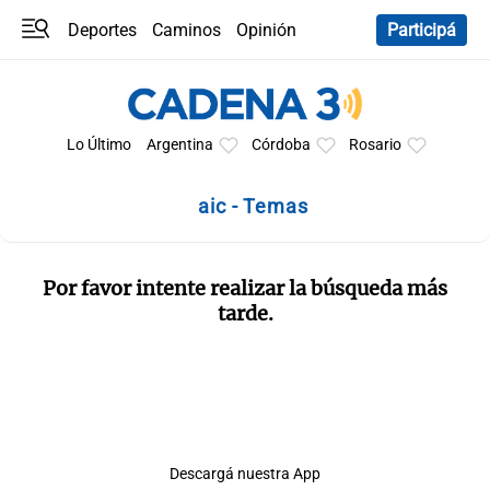
Deportes
Caminos
Opinión
Participá
Programas
Últimas coberturas
Últimas 24 h
En YouTube
Clima
Horóscopo
Lo Último
Argentina
Córdoba
Rosario
aic - Temas
Por favor intente realizar la búsqueda más
tarde.
Descargá nuestra App