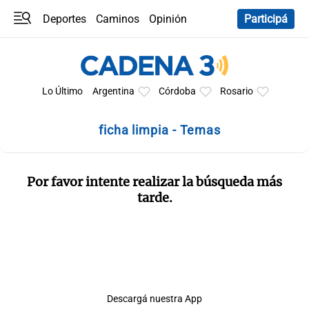
Deportes
Caminos
Opinión
Participá
Programas
Últimas coberturas
Últimas 24 h
En YouTube
Clima
Horóscopo
Lo Último
Argentina
Córdoba
Rosario
ficha limpia - Temas
Por favor intente realizar la búsqueda más
tarde.
Descargá nuestra App