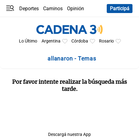
Deportes
Caminos
Opinión
Participá
Programas
Últimas coberturas
Últimas 24 h
En YouTube
Clima
Horóscopo
Lo Último
Argentina
Córdoba
Rosario
allanaron - Temas
Por favor intente realizar la búsqueda más
tarde.
Descargá nuestra App