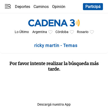
Deportes
Caminos
Opinión
Participá
Programas
Últimas coberturas
Últimas 24 h
En YouTube
Clima
Horóscopo
Lo Último
Argentina
Córdoba
Rosario
ricky martin - Temas
Por favor intente realizar la búsqueda más
tarde.
Descargá nuestra App