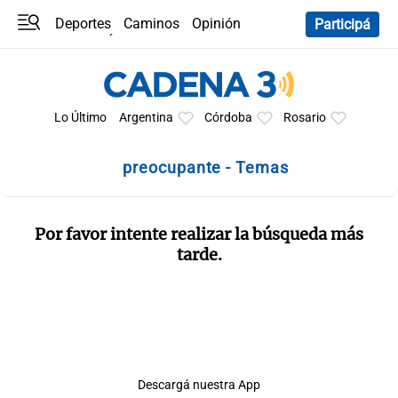
Deportes
Caminos
Opinión
Participá
Programas
Últimas coberturas
Últimas 24 h
En YouTube
Clima
Horóscopo
Lo Último
Argentina
Córdoba
Rosario
preocupante - Temas
Por favor intente realizar la búsqueda más
tarde.
Descargá nuestra App