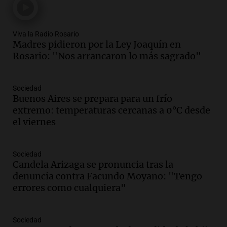
Panorama Federal
Episodios
Viva la Radio Rosario
Audio.
Perito Moreno recibe la Copa
Madres pidieron por la Ley Joaquín en
Mundial de Natación de Invierno con
Rosario: "Nos arrancaron lo más sagrado"
récords y atletas de 20 países
Amamos Argentina
Episodios
Sociedad
Audio.
Conductor imputado por
Buenos Aires se prepara para un frío
accidente fatal en San Luis dejó tres
extremo: temperaturas cercanas a 0°C desde
jóvenes muertos y un herido grave
el viernes
Panorama Federal
Episodios
Sociedad
Audio.
Historiador de la UBA celebró la
Candela Arizaga se pronuncia tras la
marcha atrás en la Ley de Tierras:
denuncia contra Facundo Moyano: "Tengo
“Frenamos un saqueo de recursos”
errores como cualquiera"
Amamos Argentina
Episodios
Audio.
Ahyre estuvo en el Estudio
Sociedad