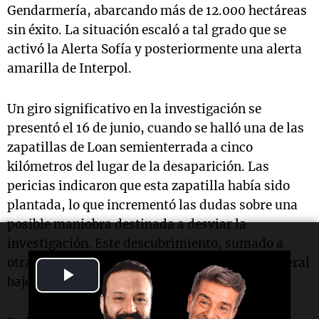
Gendarmería, abarcando más de 12.000 hectáreas
sin éxito. La situación escaló a tal grado que se
activó la Alerta Sofía y posteriormente una alerta
amarilla de Interpol.
Un giro significativo en la investigación se
presentó el 16 de junio, cuando se halló una de las
zapatillas de Loan semienterrada a cinco
kilómetros del lugar de la desaparición. Las
pericias indicaron que esta zapatilla había sido
plantada, lo que incrementó las dudas sobre una
posible maniobra destinada a desviar la
investigación. Este descubrimiento, sumado a
otras inconsistencias, llevó el caso al fuero federal
Play
bajo la hipótesis de trata de personas.
Video