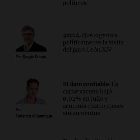
politicos
Audio.
El papamóvil de Juan Pablo II
revive con la visita de León XIV y una
historia nacida en Córdoba
Viva la Radio
Episodios
3x1=4.
Qué significa
Audio.
Monseñor Fenoy celebra la visita
políticamente la visita
de León XIV a Argentina y reflexiona
del papa León XIV
sobre su impacto espiritual
Por
Sergio Suppo
Panorama Federal
Episodios
Audio.
El ministro de Economía de Santa
El dato confiable.
La
Fe relativiza el impacto del fallo sobre
carne vacuna bajó
jubilaciones en la provincia
0,02% en julio y
Panorama Federal
acumula cuatro meses
Episodios
Por
sin aumentos
Federico Albarenque