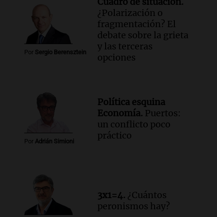
Cuadro de situación.
¿Polarización o
fragmentación? El
debate sobre la grieta
y las terceras
Por
Sergio Berensztein
opciones
Política esquina
Economía.
Puertos:
un conflicto poco
práctico
Por
Adrián Simioni
3x1=4.
¿Cuántos
peronismos hay?