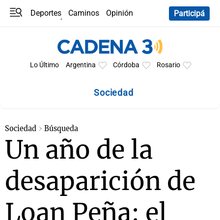
Deportes
Caminos
Opinión
Participá
Programas
Últimas coberturas
Últimas 24 h
En YouTube
Clima
Horóscopo
Lo Último
Argentina
Córdoba
Rosario
Sociedad
Sociedad
Búsqueda
Un año de la
desaparición de
Loan Peña: el