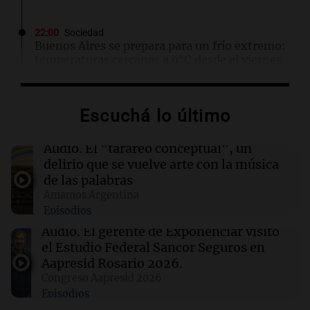
22:00
Sociedad
Buenos Aires se prepara para un frío extremo:
temperaturas cercanas a 0°C desde el viernes
21:54
Mundo
Escuchá lo último
Líderes indígenas guatemaltecos liberados
tras 15 meses de prisión sin juicio
Audio.
El "tarareo conceptual", un
delirio que se vuelve arte con la música
21:50
La Cadena del Gol
de las palabras
Belgrano visita a Tigre con el objetivo de
Amamos Argentina
recuperarse y volver a la buena senda
Episodios
Audio.
El gerente de Exponenciar visitó
21:46
Boca Juniors
el Estudio Federal Sancor Seguros en
Ascacíbar se emocionó tras hacer un gol ante
Aapresid Rosario 2026.
Estudiantes: "Tuve muchas sensaciones"
Congreso Aapresid 2026
Episodios