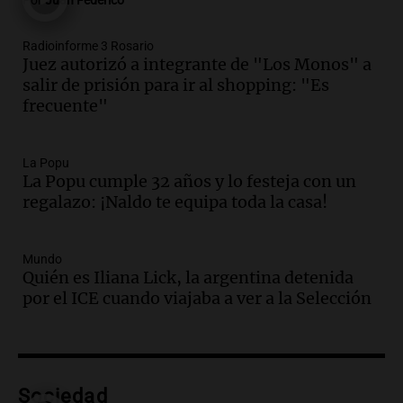
Por
Juan Federico
Episodios
Audio.
Madres en Rosario piden por la
Radioinforme 3 Rosario
Juez autorizó a integrante de "Los Monos" a
ley Joaquín.
salir de prisión para ir al shopping: "Es
Viva la Radio Rosario
frecuente"
Episodios
Audio.
Juan Pedro Colombo, rematador
de hacienda: “Las tecnologías no
La Popu
La Popu cumple 32 años y lo festeja con un
reemplazan el contacto con la gente”
regalazo: ¡Naldo te equipa toda la casa!
La Argentina, hoy
Episodios
Audio.
Un trabajador herido tras caer a
Mundo
Quién es Iliana Lick, la argentina detenida
un pozo de 17 metros en Nueva Córdoba
por el ICE cuando viajaba a ver a la Selección
Panorama Federal
Episodios
Audio.
Lanzamiento del Tigo 7 CSH: el
nuevo híbrido enchufable de Chery llega
Sociedad
al mercado argentino