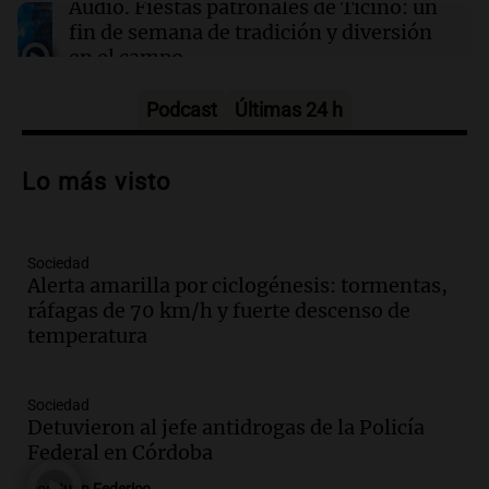
Audio.
Fiestas patronales de Ticino: un
fin de semana de tradición y diversión
en el campo
Panorama Federal
Episodios
Podcast
Últimas 24 h
Audio.
Preparativos para la feria en La
Bulalle, Córdoba: actividades y horarios
Lo más visto
de apertura
Panorama Federal
Episodios
Sociedad
Audio.
Río Gallegos enfrenta secuelas de
Alerta amarilla por ciclogénesis: tormentas,
lluvias, senadores manifiestan
ráfagas de 70 km/h y fuerte descenso de
oposición a ley de tierras
temperatura
Panorama Federal
Episodios
Audio.
Mendoza celebra la apertura del
Sociedad
centro de esquí Penitentes Park tras
Detuvieron al jefe antidrogas de la Policía
siete años de cierre por falta de nieve
Federal en Córdoba
Panorama Federal