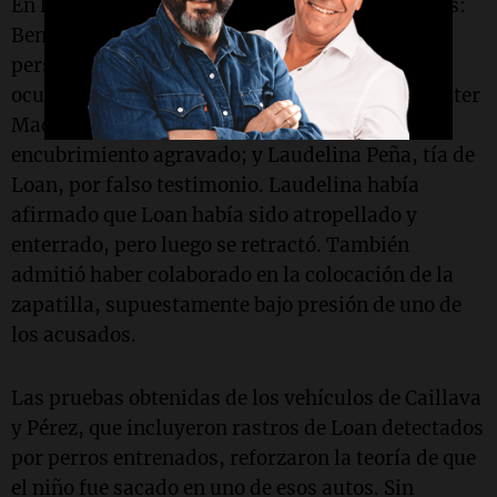
En la actualidad, hay siete individuos detenidos:
Benítez, Ramírez y Millapi por abandono de
persona; Caillava y Pérez por sustracción,
ocultamiento y posible traslado del menor; Walter
Maciel, excomisario de 9 de Julio, por
encubrimiento agravado; y Laudelina Peña, tía de
Loan, por falso testimonio. Laudelina había
afirmado que Loan había sido atropellado y
enterrado, pero luego se retractó. También
admitió haber colaborado en la colocación de la
zapatilla, supuestamente bajo presión de uno de
los acusados.
Las pruebas obtenidas de los vehículos de Caillava
y Pérez, que incluyeron rastros de Loan detectados
por perros entrenados, reforzaron la teoría de que
el niño fue sacado en uno de esos autos. Sin