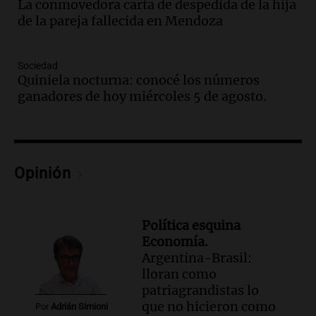
Federal Sancor Seguros y adelantó su
La conmovedora carta de despedida de la hija
nuevo tema a Cadena 3 Rosario.
de la pareja fallecida en Mendoza
Viva la Radio Rosario
Episodios
Sociedad
Audio.
Cierre del Paso Internacional
Quiniela nocturna: conocé los números
Cristo Redentor por acumulación de
ganadores de hoy miércoles 5 de agosto.
nieve se extiende a 22 días
Panorama Federal
Episodios
Audio.
Estudiantes de Italia realizan
Opinión
prácticas docentes en Córdoba para
enriquecer su formación educativa
Panorama Federal
Episodios
Política esquina
Economía.
Audio.
La Universidad de Milán y su
Argentina-Brasil:
colaboración con la municipalidad para
lloran como
la educación y parques
patriagrandistas lo
Panorama Federal
que no hicieron como
Episodios
Por
Adrián Simioni